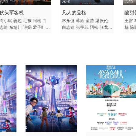
完结
完结
完结
2018 / 大陆 / 国语
2017 / 大陆 / 国语
2015
伙头军客栈
凡人的品格
酸甜
喜剧 国产
剧情 爱情 国产
国产
周小斌
姜超
毛孩
阿楠
白
林永健
蒋欣
童蕾
梁振伦
王雷
志迪
东靖川
许娣
孟子叶
白志迪
张宇菲
阿楠
张戈
楠
陈
刘思言
蒋佳恩
李峥
解至腾
杜宁林
璨
柯