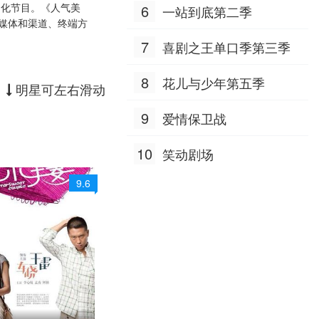
文化节目。《人气美
6
一站到底第二季
媒体和渠道、终端方
20241010
7
喜剧之王单口季第三季
20241028
8
花儿与少年第五季
明星可左右滑动
20241107
9
爱情保卫战
20241120
20241203
10
笑动剧场
20241226
9.6
20250331
20250529