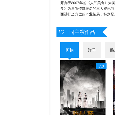
开办于2007年的《人气美食》
历史片
食》为星尚传媒著名的三大资讯
20240917
202409
面进行全方位的产业拓展，特别是
20241014
202410
同主演作品
20241030
202410
20241111
202411
阿楠
洋子
路
20241121
202411
20241204
202412
7.3
20250106
202501
20250407
202504
20250609
202506