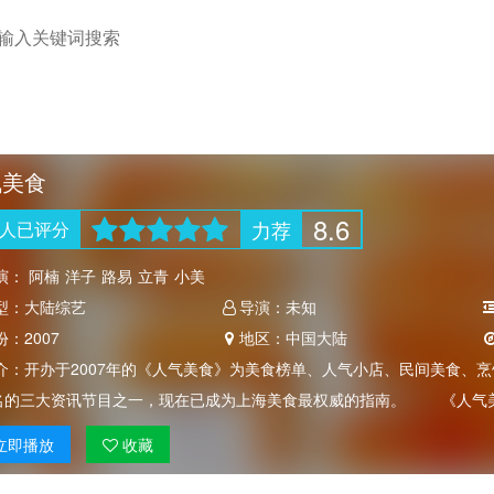
气美食
8.6
力荐
人
已评分
演：
阿楠
洋子
路易
立青
小美
型：
大陆综艺
导演：
未知
份：
2007
地区：
中国大陆
介：
开办于2007年的《人气美食》为美食榜单、人气小店、民间美食、
名的三大资讯节目之一，现在已成为上海美食最权威的指南。 《人气
立即
播放
收藏