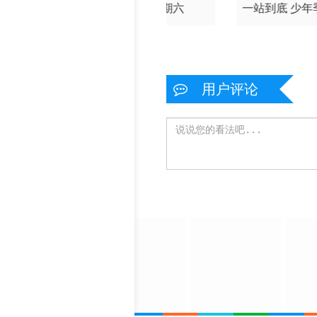
底少年季第二
你好星期六
一站到底 少年
季
季
用户评论