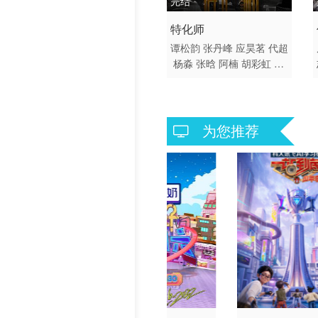
完结
2017 / 大陆 / 国语
特化师
剧情 爱情 国产
谭松韵
张丹峰
应昊茗
代超
杨淼
张晗
阿楠
胡彩虹
王
嵛
周子茵
为您推荐