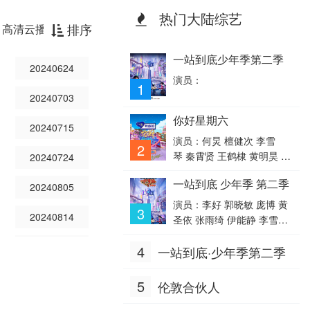
热门大陆综艺
排序
高清云播放器
一站到底少年季第二季
20240624
演员：
1
20240703
你好星期六
20240715
演员：何炅 檀健次 李雪
2
琴 秦霄贤 王鹤棣 黄明昊 蔡
20240724
文静 赵小棠 冯禧
一站到底 少年季 第二季
20240805
演员：李好 郭晓敏 庞博 黄
3
20240814
圣依 张雨绮 伊能静 李雪琴
陈铭 王昱珩
20240826
4
一站到底·少年季第二季
20240904
5
伦敦合伙人
20240916