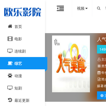
视频
首页
人
电影
149
连续剧
动作片
主
综艺
喜剧片
国产剧
类
年
动漫
爱情片
港台剧
简
媒著
短剧
科幻片
日韩剧
国产动漫
恐怖片
最近更新
欧美剧
日韩动漫