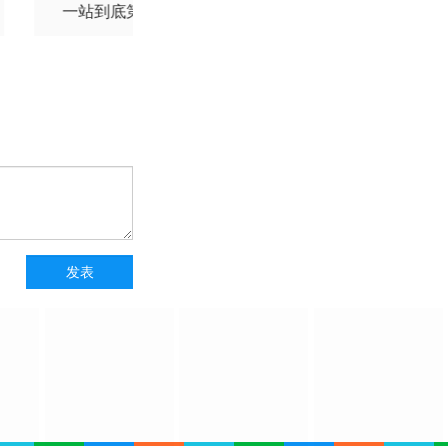
一站到底第二季
喜剧之王单口季第三
季