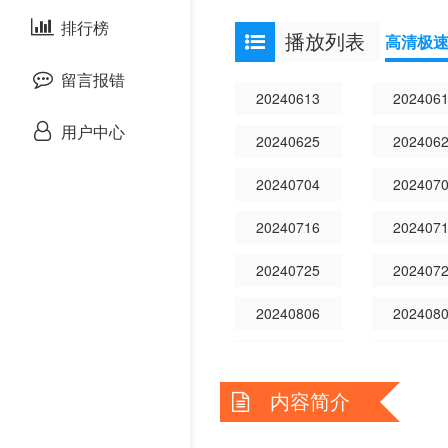
剧情片
泰国剧
排行榜
欧美动漫
播放列表
高清极
战争片
留言报错
20240613
202406
悬疑片
用户中心
20240625
202406
犯罪片
20240704
202407
奇幻片
20240716
202407
20240725
202407
邵氏电影
20240806
202408
古装片
20240815
202408
灾难片
内容简介
20240827
202408
记录片
20240905
202409