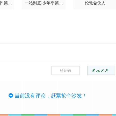
季 第二
一站到底·少年季第二
伦敦合伙人
季
当前没有评论，赶紧抢个沙发！