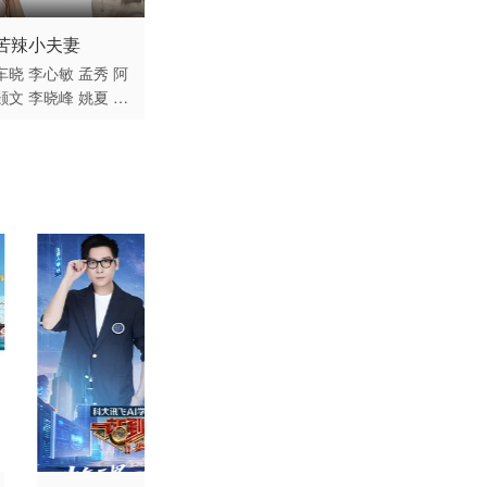
 / 大陆 / 国语
苦辣小夫妻
车晓
李心敏
孟秀
阿
颢文
李晓峰
姚夏
崔
伯龙