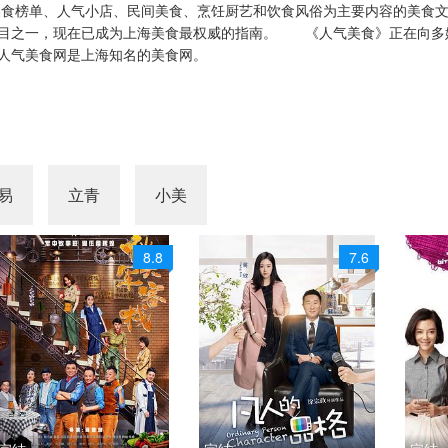
为美食榜单、人气小店、民间美食、烹饪厨艺和饮食风俗为主要内容的美食
节目之一，现在已成为上海美食最权威的指南。 《人气美食》正在向多
18
20240919
20240930
20241008
人气美食网是上海知名的美食网。
16
20241017
20241021
20241024
31
20241104
20241105
20241106
13
20241114
20241118
20241119
易
立青
小美
25
20241126
20241127
20241202
05
20241209
20241210
20241225
8.8
7.6
23
20250211
20250219
20250304
16
20250423
20250428
20250429
16