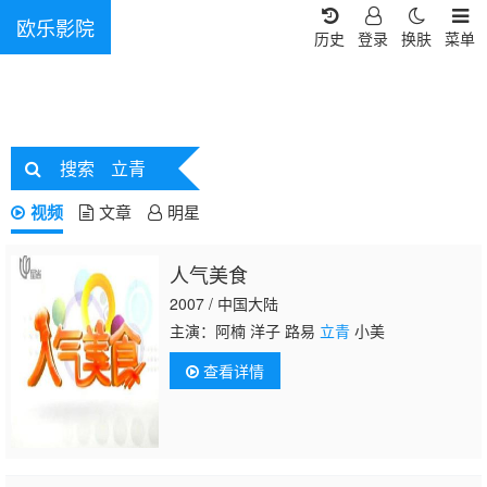
欧乐影院
历史
登录
换肤
菜单
搜索
立青
视频
文章
明星
人气美食
2007 / 中国大陆
主演：阿楠 洋子 路易
立青
小美
查看详情