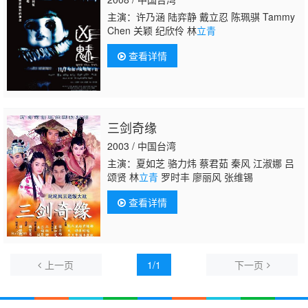
主演：许乃涵 陆弈静 戴立忍 陈珮骐 Tammy
Chen 关颖 纪欣伶 林
立青
查看详情
三剑奇缘
2003 / 中国台湾
主演：夏如芝 骆力炜 蔡君茹 秦风 江淑娜 吕
颂贤 林
立青
罗时丰 廖丽风 张维锡
查看详情
上一页
1/1
下一页