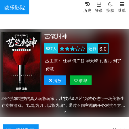
欧乐影院
历史
登录
换肤
菜单
艺笔封神
6.0
837
人
还行
主演：
杜华
何广智
华天崎
孔雪儿
刘宇
侍慧
播放
收藏
24位执掌绝技的真人玩妆玩家，以"技艺&匠艺"为核心进行一场美妆生
存竞技游戏。"以笔为刃，以妆为魂"，通过不同主题的任务对抗全方位
展现创美技巧，让观众看到美妆的无限可能