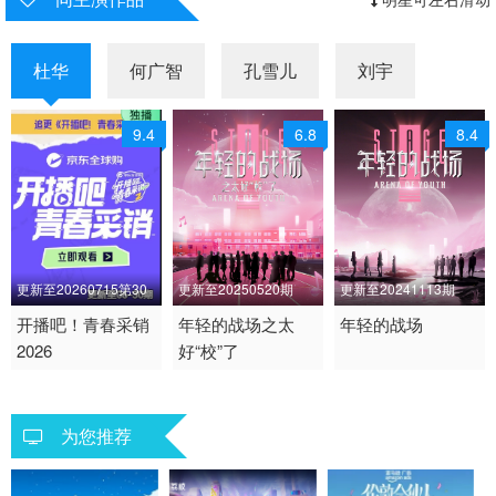
杜华
何广智
孔雪儿
刘宇
9.4
6.8
8.4
更新至20260715第30
更新至20250520期
更新至20241113期
期
开播吧！青春采销
2025 / 大陆 / 国语
年轻的战场之太
2024 / 大陆 / 国语
年轻的战场
2026
好“校”了
2026 / 中国大陆 / 汉语
大陆综艺
大陆综艺
普通话
大陆综艺
为您推荐