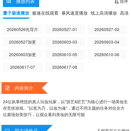
播放列表
排序
量子极速播放
极速在线观看
暴风速度播放
线上高清播放
高清
20260526先导片
20260527-01
20260527-02
20260527加更
20260603-03
20260603-04
20260603加更
20260610-05
20260610-06
20260617-07
20260617-08
内容简介
24位执掌绝技的真人玩妆玩家，以"技艺&匠艺"为核心进行一场美妆生
存竞技游戏。"以笔为刃，以妆为魂"，通过不同主题的任务对抗全方
位展现创美技巧，让观众看到美妆的无限可能
同主演作品
明星可左右滑动