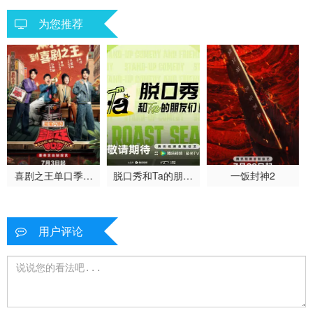
20260617
20260618
20260619
为您推荐
20260620
20260621
20260622
20260623花絮
20260623纯享
20260625
20260627
20260628
20260701
20260704精编回顾
20260705精编回顾
喜剧之王单口季第
脱口秀和Ta的朋友
一饭封神2
三季
们 第三季
用户评论