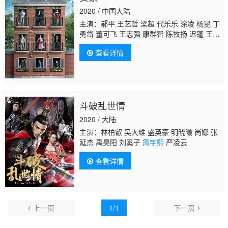
2020 / 中国大陆
主演：郝平 王艺哲 梁超 代乐乐 涂凌 杨昆 丁
勇岱 董可飞 王志强 康群智 陈牧扬 迟蓬 王景
烁 吴玉芳 闫学晶 翟小兴 侯凯文 陈烨林 陆
查看详情
玲 崔奕 刘涛 钱洁 孙艳 孙亮 张雯 赵峥
简宇
熙
刘洁 徐囡楠 郑瑾瑜 夏德俊 朱泳腾 苇青 郭
家铭 马亮 张开泰 秦焰 安建 张喜前 李凤绪 陈
冠宁 晨阳 海铃 白庆琳 李菁 韦奕波 田淼 万美
汐 卢钲 徐才根 贺彬 陈颢文 宋宁 高一清 是
斗破乱世情
安 周野芒 牛银红 王嘉绮 王远达 钟卫华 周
知 林夕 李菁菁 朱诚亿 于恒 杨大鹏 冯晖 林栋
2020 / 大陆
甫 邵逸凡
主演：林柏叡 吴大维 盛英豪 明晓曦 尚娜 张
延杰 禹昊阳 刘奚子
简宇熙
严凌云
查看详情
上一页
1/1
下一页