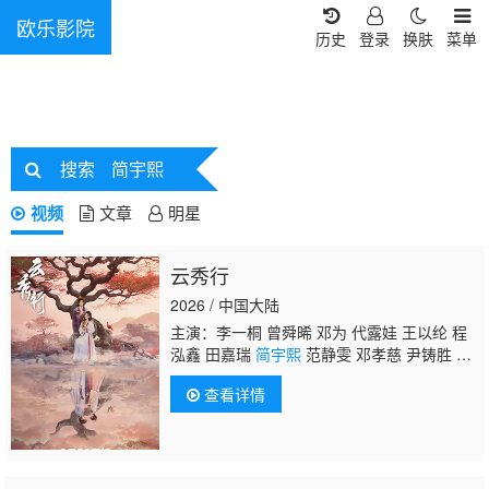
欧乐影院
历史
登录
换肤
菜单
搜索
简宇熙
视频
文章
明星
云秀行
2026 / 中国大陆
主演：李一桐 曾舜晞 邓为 代露娃 王以纶 程
泓鑫 田嘉瑞
简宇熙
范静雯 邓孝慈 尹铸胜 鲍
大志 黑子 张晞临
查看详情