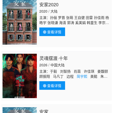
安家2020
2020 / 大陆
主演：孙俪 罗晋 张萌 王自健 田雷 孙佳雨 杨
皓宇 张晓谦 海清 郭涛 奚美娟 韩童生 李宗
翰 丁嘉丽 白志迪 胡可 郝平 王艺哲 梁超 代乐
查看详情
乐 涂凌 杨昆 丁勇岱 董可飞 王志强 康群智 陈
牧扬 迟蓬 王景烁 吴玉芳 闫学晶 翟小兴 侯凯
文 陈烨林 陆玲 崔奕 刘涛 钱洁 孙艳 孙亮 张
雯 赵峥
简宇熙
刘洁 徐囡楠 郑瑾瑜 夏德俊 朱
泳腾 苇青 郭家铭 马亮 张开泰 秦焰 安建 张喜
灵魂摆渡·十年
前 李凤绪 陈冠宁 晨阳 海铃 白庆琳 李菁 韦奕
波 田淼 万美汐 卢钲 徐才根 贺彬 陈颢文 宋
2026 / 中国大陆
宁 高一清 是安 周野芒
主演：于毅 刘智扬 肖茵 许佳琪 姜馥颐
顾振翔 马凡丁 边程
简宇熙
美懿 朱超
艺 李羽桐 田广宇 杨子睿 郭信如 涂冰
查看详情
闫可欣 明子煜 邹敦明 芮佩怡 戴向宇
王艺禅 韩潇珧 贝勒 杨志刚 孙雪宁 陈
冠英 黑子 李洛伊
安家