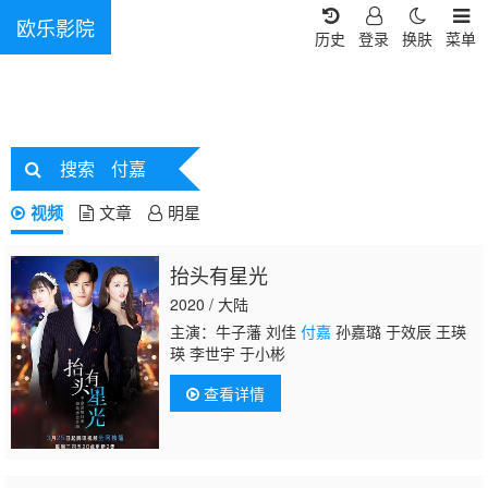
欧乐影院
历史
登录
换肤
菜单
搜索
付嘉
视频
文章
明星
抬头有星光
2020 / 大陆
主演：牛子藩 刘佳
付嘉
孙嘉璐 于效辰 王瑛
瑛 李世宇 于小彬
查看详情