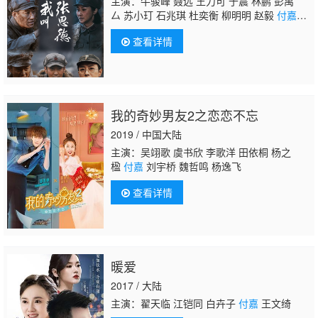
主演：牛骏峰 聂远 王力可 于震 林鹏 彭禺
厶 苏小玎 石兆琪 杜奕衡 柳明明 赵毅
付嘉
灏 牟凤彬 王建新 罗乔祎 孟彦森
查看详情
我的奇妙男友2之恋恋不忘
2019 / 中国大陆
主演：吴翊歌 虞书欣 李歌洋 田依桐 杨之
楹
付嘉
刘宇桥 魏哲鸣 杨逸飞
查看详情
暖爱
2017 / 大陆
主演：翟天临 江铠同 白卉子
付嘉
王文绮