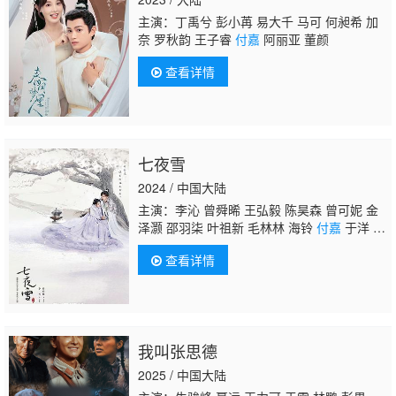
主演：丁禹兮 彭小苒 易大千 马可 何昶希 加
奈 罗秋韵 王子睿
付嘉
阿丽亚 董颜
查看详情
七夜雪
2024 / 中国大陆
主演：李沁 曾舜晞 王弘毅 陈昊森 曾可妮 金
泽灏 邵羽柒 叶祖新 毛林林 海铃
付嘉
于洋 魏
震 刘津言 马希尔 刘昊宇 马骁凡 刘灵灵 王朱
查看详情
悦 彭西予
我叫张思德
2025 / 中国大陆