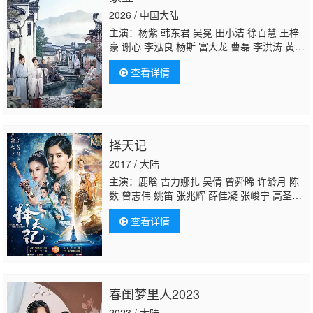
2026 / 中国大陆
主演：杨紫 韩东君 吴冕 田小洁 徐百慧 王梓
豪 谢心 李泓良 杨斯 富大龙 曹磊 李洪涛 黄
曼 张喜前 李宝安 朱辉 刘涛 刘凯 红花 周
查看详情
知 李春嫒 王婉娟 王玉宁 李煜 舒燕
付嘉
王文
绮 洪洋 张渟渟 许之糯 李田野 陈伟栋 刘恒
甫 王学东 娜菲莎 瞿楚原
择天记
2017 / 大陆
主演：鹿晗 古力娜扎 吴倩 曾舜晞 许龄月 陈
数 曾志伟 姚笛 张兆辉 薛佳凝 张峻宁 高圣
远 高瀚宇 林思意 王策 龚蓓苾 尤靖茹 吉丽 吴
查看详情
雅君 周开开 张姝阳 徐嘉曼 顾佑明
付嘉
翟天
临 任山 曲哲明 冯荔军 权沛伦 陆忠 白翔 白海
涛 李超 刘凯菲 肖宇梁 祖怀 任豪 邵美琪 南伏
龙 张嘉鼎 王岗 陈芊诺 王茂蕾 郭洺宇 郝帅 贺
镪 童彤 于洋 何中华 郭家诺 高洋 王铂清 梁艺
春闺梦里人2023
馨 杨曾曦 刘若谷 吕晨悦 武泽锦熙
2023 / 大陆