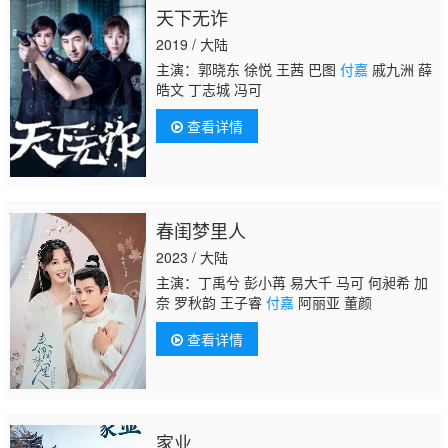
天下无诈
2019 / 大陆
主演：郭晓东 徐悦 王茜 巴图
付嘉
戚九洲 薛
皓文 丁志城 冯可
查看详情
春闺梦里人
2023 / 大陆
主演：丁禹兮 彭小苒 易大千 马可 何昶希 加
奈 罗秋韵 王子睿
付嘉
阿丽亚 董颜
查看详情
家业