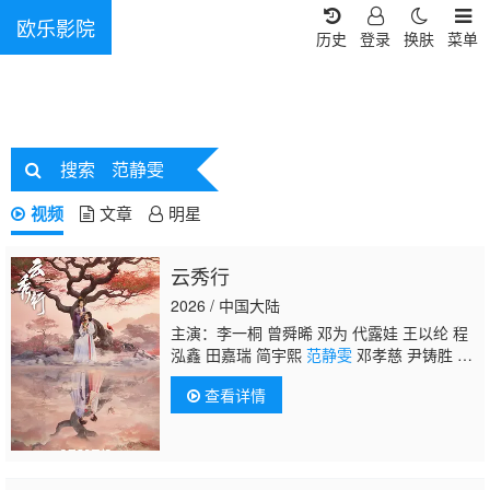
欧乐影院
历史
登录
换肤
菜单
搜索
范静雯
视频
文章
明星
云秀行
2026 / 中国大陆
主演：李一桐 曾舜晞 邓为 代露娃 王以纶 程
泓鑫 田嘉瑞 简宇熙
范静雯
邓孝慈 尹铸胜 鲍
大志 黑子 张晞临
查看详情