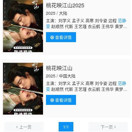
桃花映江山2025
2025 / 大陆
主演：刘学义 孟子义 高寒 刘令姿 边程
范静
雯
赵顺然 代斯 王艺瑾 衣云鹤 王伟华 黄梦
莹 张垒 漆培鑫 王佳璇 许静雅 朱戬 邵伟桐 王
查看详情
雅佳 闫玉晨 李芳硕
桃花映江山
2025 / 中国大陆
主演：刘学义 孟子义 高寒 刘令姿 边程
范静
雯
赵顺然 代斯 王艺瑾 衣云鹤 王伟华 黄梦
莹 张垒 漆培鑫 王佳璇 许静雅 朱戬 邵伟桐 王
查看详情
雅佳 闫玉晨 李芳硕
上一页
1/1
下一页