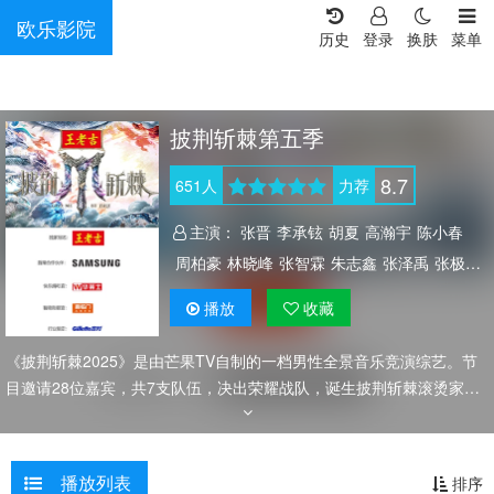
欧乐影院
历史
登录
换肤
菜单
披荆斩棘第五季
8.7
651
人
力荐
主演：
张晋
李承铉
胡夏
高瀚宇
陈小春
周柏豪
林晓峰
张智霖
朱志鑫
张泽禹
张极
左航
苏新皓
许魏洲
赞多
高卿尘
伯远
刘彰
播放
收藏
《披荆斩棘2025》是由芒果TV自制的一档男性全景音乐竞演综艺。节
目邀请28位嘉宾，共7支队伍，决出荣耀战队，诞生披荆斩棘滚烫家族
最强团体。通过跨越代际的舞台竞演与文化交融，诠释新时代男性“逆
水行舟，矢志不休”的韧性品格，呈现“混龄共闯，无界生长”的叙事主线
以及“年龄无壁垒，拼搏无终章”的节目内核。
播放列表
排序