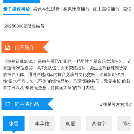
量子极速播放
极速在线观看
暴风速度播放
线上高清播放
高清
20250806滚烫集结号
内容简介
《披荆斩棘2025》是由芒果TV自制的一档男性全景音乐竞演综艺。节
目邀请28位嘉宾，共7支队伍，决出荣耀战队，诞生披荆斩棘滚烫家
族最强团体。通过跨越代际的舞台竞演与文化交融，诠释新时代男
性“逆水行舟，矢志不休”的韧性品格，呈现“混龄共闯，无界生长”的叙
事主线以及“年龄无壁垒，拼搏无终章”的节目内核。
同主演作品
明星可左右滑动
张晋
李承铉
胡夏
高瀚宇
陈小