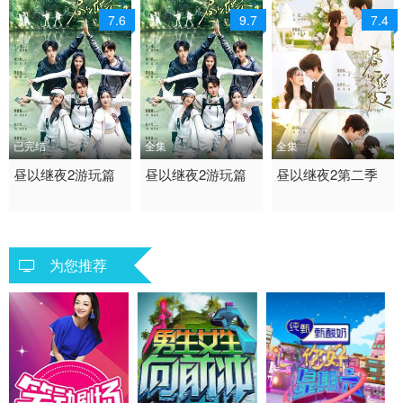
7.6
9.7
7.4
已完结
全集
全集
2026 / 中国大陆 / 普通
昼以继夜2游玩篇
2026 / 中国大陆 /
昼以继夜2游玩篇
2026 / 中国大陆 /
昼以继夜2第二季
话
短剧 现代都市 国产
短剧 女频恋爱 国产
短剧
为您推荐