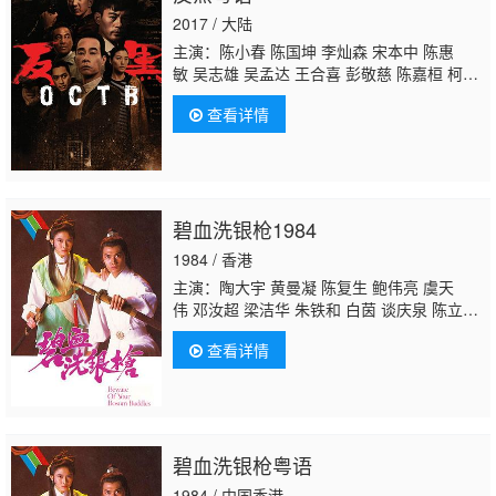
2017 / 大陆
主演：陈小春 陈国坤 李灿森 宋本中 陈惠
敏 吴志雄 吴孟达 王合喜 彭敬慈 陈嘉桓 柯有
伦 张建声 吴岱融 周群达 陈保元 何华超 姜文
查看详情
杰 李天翔 李忠希 黄伊汶 郑希怡 陈米麒 汤
怡 郭奕芯 陈欣健 黄柏文 吴家丽 吴毅将 卢惠
光
骏雄
黄树棠
碧血洗银枪1984
1984 / 香港
主演：陶大宇 黄曼凝 陈复生 鲍伟亮 虞天
伟 邓汝超 梁洁华 朱铁和 白茵 谈庆泉 陈立
品 罗青浩
骏雄
徐广林 苏汉生 曾玮明 龙天
查看详情
生 郑家生 谭一清 何璧坚 麦子云
碧血洗银枪粤语
1984 / 中国香港