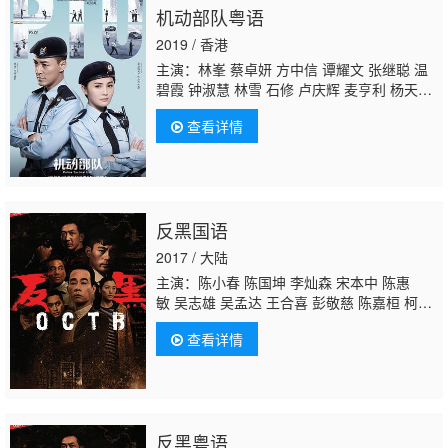
机动部队粤语
2019 / 香港
主演：林峯 蔡卓妍 方中信 谭耀文 张继聪 温
碧霞 钟淑慧 林雪 石修 卢庆辉 麦亨利 杨天
宇 王艺霖 张雅卓 曾乐彤 陈保元 吴廷烨 张锦
查看详情
程 甄志强 吴浩康 李日朗 庄锶敏 庞雨浓 马睿
瀚 苑琼丹
骏雄
吴少雄 罗兰 赵毅新 利颖怡 高
雄
反黑国语
2017 / 大陆
主演：陈小春 陈国坤 李灿森 宋本中 陈惠
敏 吴志雄 吴孟达 王合喜 彭敬慈 陈嘉桓 柯有
伦 张建声 吴岱融 周群达 陈保元 何华超 姜文
查看详情
杰 李天翔 李忠希 黄伊汶 郑希怡 陈米麒 汤
怡 郭奕芯 陈欣健 黄柏文 吴家丽 吴毅将 卢惠
光
骏雄
黄树棠
反黑粤语