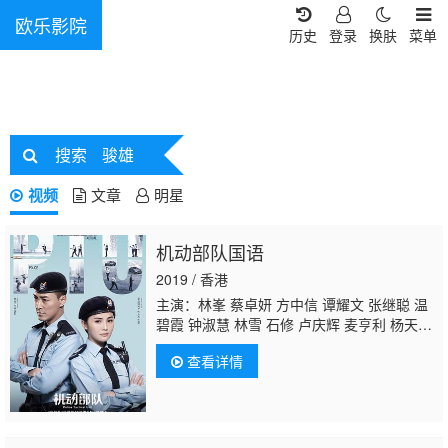
欧乐影院
历史
登录
换肤
菜单
搜索
骏雄
视频
文章
明星
机动部队国语
2019 / 香港
主演：林峯 蔡卓妍 方中信 谭耀文 张继聪 温
碧霞 钟淑慧 林雪 石修 卢庆辉 麦亨利 杨天
宇 王艺霖 张雅卓 曾乐彤 陈保元 吴廷烨 张锦
查看详情
程 甄志强 吴浩康 李日朗 庄锶敏 庞雨浓 马睿
瀚 苑琼丹
骏雄
吴少雄 罗兰 赵毅新 利颖怡 高
雄