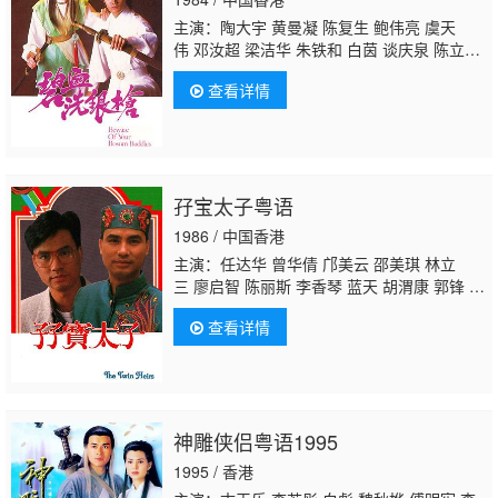
主演：陶大宇 黄曼凝 陈复生 鲍伟亮 虞天
伟 邓汝超 梁洁华 朱铁和 白茵 谈庆泉 陈立
品 罗青浩
骏雄
徐广林 苏汉生 曾玮明 龙天
查看详情
生 郑家生 谭一清 何璧坚 麦子云
孖宝太子粤语
1986 / 中国香港
主演：任达华 曾华倩 邝美云 邵美琪 林立
三 廖启智 陈丽斯 李香琴 蓝天 胡渭康 郭锋 吴
孟达 鲍方 黄一飞 廖安丽 陈嘉贤 孙季卿 朱铁
查看详情
和 谭一清 俞明 何贵林 许逸华 上官玉 梅兰 博
君 吴华山 曹济 梁少狄 吴家丽 曾道美 曾慧
云 吴业光 郑少萍 陈淑谊 余慕莲 凌汉 叶丽
霞 黎耀祥 麦子云 白兰
骏雄
虞天伟 徐广林
神雕侠侣粤语1995
1995 / 香港