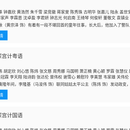
 钟嘉欣 黄浩然 朱千雪 梁竞徽 蒋家旻 陈秀珠 古明华 张嘉儿 陆永 盖世
李家声 李霖恩 沈卓盈 李君妍 钟志光 何启南 王绮琴 何俊轩 董敬文 袁镇业
何伟业 黄得生
邵卓尧
谭坤伦 陈勉良 方伊琪 秦煌 刘江 鲁振顺 吴绮珊 沈可
湫（黄宗泽 饰）有着有一段不堪回首的童年往事，长大后，他加入了警
 许碧姬 罗天池 张彦博 曾慧云 徐玟晴 李冈龙 陈洁玲 陈华鑫 陈俊坚 祝文
湫没有想到的是，自己所分配到的警犬巴打，竟然曾是毒枭所圈养的看门
 陈伟洪 焦浩轩 吴云甫 余应彤 彭纪谚 陈伟琪 麦皓
情
还有过一
深宫计粤语
 胡定欣 刘心悠 陈炜 张文慈 周秀娜 马国明 萧正楠 黄心颖 罗霖 张慧仪 
潘冠霖 李天翔 陆诗韵 张达伦 曾伟权 谢雪心 赖慰玲 李美慧 韦家雄 关伟伦
俊棠 杨证桦 麦玲玲 陈志健 杜燕歌 陈庭欣 区霭玲
唐隆年间，李隆基（马浚伟 饰）联同姑姑太平公主（陈炜 饰）发动政变
）就地正法，拥护相王李旦重回大统。看似重归平静的太极深宫，实则暗
情
李
深宫计国语