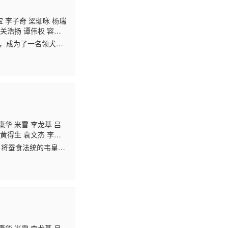
宝 李子奇 梁珈咏 杨瑞
 关浩扬 谭伟权 容天
欣 陈荣峻 周梓盈 马
队，成为了一名领犬
君 周丽欣 黄颖君 李
狗，不仅如此，这一
康华 米雪 李龙基 吕
 黄得生 袁文杰 李忠
，将蚕食法统的韦皇后
流涌动……朝堂之上，