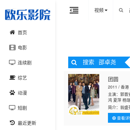
视频
首页
电影
搜索
邵卓尧
连续剧
动作片
综艺
团圆
喜剧片
国产剧
2011 / 香港
动漫
爱情片
港台剧
主演：郭晋安
大陆综艺
鸿 夏萍 杨
光 夏竹欣 
简介：
翁盛
短剧
科幻片
日韩剧
日韩综艺
国产动漫
健 沈可欣 
容。最终，
轩 罗天池 
查看详
收纳了王永
恐怖片
最近更新
欧美剧
港台综艺
日韩动漫