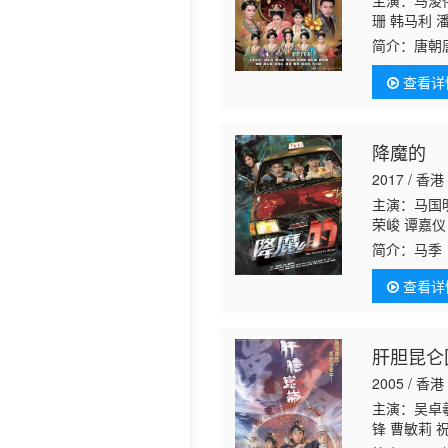
主演：马浚伟
珊 韩马利 
希
邵卓尧
王
简介：
唐朝
（米雪 饰
查看详
风云色变，
降魔的
2017 / 香港
主演：马国明
荣峻 谭嘉仪
业 彭纪谚 
简介：
马季
华鑫 曹思诗
眼，看到凡
查看详
力，从此马
肝胆昆仑
2005 / 香港
主演：吴卓羲
锋 曹敏莉 