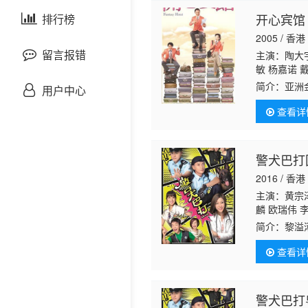
剧情片
开心宾馆
泰国剧
排行榜
欧美综艺
欧美动漫
2005 / 香港
战争片
留言报错
主演：陶大宇
敏 杨嘉诺 
婉仪 汤盈盈
悬疑片
简介：
亚洲
用户中心
洁莲 宁进 
死下地走，
轩 陈姿颖 
查看详
变，做惯了
犯罪片
奇幻片
警犬巴打
2016 / 香港
邵氏电影
主演：黄宗泽
麟 欧瑞伟 
古装片
佑 陈嘉辉 
简介：
黎溢
贯东 陈珈颖
员。让黎溢
海生 郭千瑜
查看详
人一狗之间
灾难片
记录片
警犬巴打