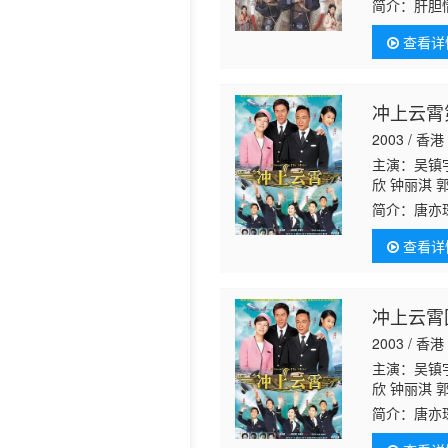
庆 罗君左 
简介：
肝胆
文 陆骏光 
住的桃花村
珊 沈可欣 
查看详
情。
冲上云霄
2003 / 香港
主演：吴镇宇
欣 钟丽淇 
尧
康华 陈奕
简介：
唐亦
苟。小时候
查看详
在罗马他邂
冲上云霄
2003 / 香港
主演：吴镇宇
欣 钟丽淇 
尧
康华 陈奕
简介：
唐亦
苟。小时候