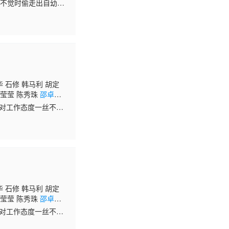
 黄凤琼 赵静仪 凌礼
)不觉时偷走出自幼居
 赵乐贤 徐荣 何芷
雪(曹敏莉)一见钟
 石修 韩马利 胡定
姚莹莹 陈秀珠
邵卓
面对工作态度一丝不
琛工作最大的动力。
 石修 韩马利 胡定
姚莹莹 陈秀珠
邵卓
面对工作态度一丝不
琛工作最大的动力。