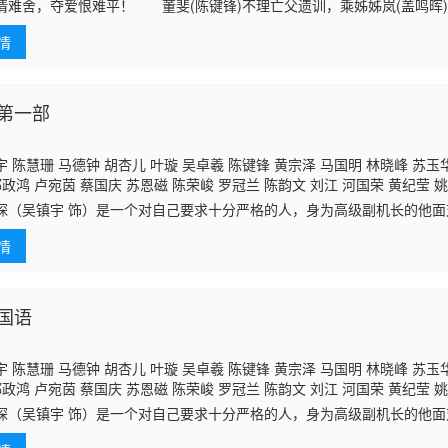
何启南 郭德信 戴耀明 郑俊弘 王俊棠 梁竞徽 麦嘉伦 古明华 潘冠霖 杨嘉诺
情难舍，夺爱恨难平！ 董斐(陈键锋)不理亡父遗训，乘姊姊岚(盖鸣晖
张汉斌 魏惠文 赵永洪 李启杰
邵卓尧
霍健邦 廖丽丽 陈念君 苏恩磁 丁主惠
，途中结识了渔家子常欢(吴卓羲)。斐、欢到钱塘江观潮，斐对富家女邢晓
王维德 彭皓锋 林远迎 殷樱 叶凯茵 罗泳娴 李丽丽 萧徽勇 郑
情
第一部
 陈慧珊 马德钟 胡杏儿 叶璇 吴卓羲 陈键锋 黄宗泽 马国明 林晓峰 苏玉华
郭政鸿 卢宛茵 蔡国庆 苏恩磁 陈荣峻 罗冠兰 陈韵文 刘江 河国荣 黄纪莹 
迅 骆应钧 李国麟
琛（吴镇宇 饰）是一个对自己要求十分严格的人，身为高级副机长的他
父母吵架，母亲一怒之下飞离香港，把母亲用飞机接回来的愿望成为了亦
情
逅了阿b
国语
 陈慧珊 马德钟 胡杏儿 叶璇 吴卓羲 陈键锋 黄宗泽 马国明 林晓峰 苏玉华
郭政鸿 卢宛茵 蔡国庆 苏恩磁 陈荣峻 罗冠兰 陈韵文 刘江 河国荣 黄纪莹 
迅 骆应钧 李国麟
琛（吴镇宇 饰）是一个对自己要求十分严格的人，身为高级副机长的他
父母吵架，母亲一怒之下飞离香港，把母亲用飞机接回来的愿望成为了亦