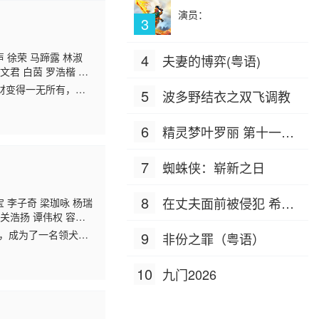
演员：
3
 徐荣 马蹄露 林淑
4
夫妻的博弈(粤语)
文君 白茵 罗浩楷 朱
超 黎秀英 杨证桦 张
财变得一无所有，马
5
波多野结衣之双飞调教
 曾守明 郑世豪 何俊
于丈夫外遇遭遇婚
6
精灵梦叶罗丽 第十一季
（下）
7
蜘蛛侠：崭新之日
8
在丈夫面前被侵犯 希岛
宝 李子奇 梁珈咏 杨瑞
 关浩扬 谭伟权 容天
爱理 IPZ-505
欣 陈荣峻 周梓盈 马
队，成为了一名领犬
9
非份之罪（粤语）
君 周丽欣 黄颖君 李
狗，不仅如此，这一
10
九门2026