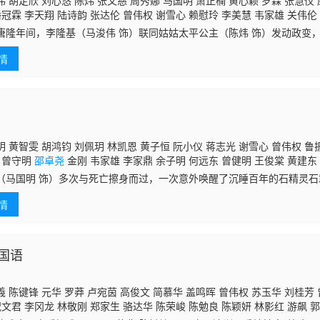
 胡定欣 刘心悠 陈炜 张文慈 周秀娜 马国明 萧正楠 黄心颖 罗霖 张慧仪 
潘冠霖 李天翔 陆诗韵 张达伦 曾伟权 谢雪心 赖慰玲 李美慧 韦家雄 关伟伦
俊棠 杨证桦 麦玲玲 陈志健 杜燕歌 陈庭欣 区霭玲
唐隆年间，李隆基（马浚伟 饰）联同姑姑太平公主（陈炜 饰）发动政变
）就地正法，拥护相王李旦重回大统。看似重归平静的太极深宫，实则暗
情
李
 黄智雯 胡鸿钧 刘佩玥 林凯恩 黄子恒 阮小仪 蒋志光 谢雪心 曾伟权 鲁
 曾守明
邵卓尧
金刚 韦家雄 李家鼎 余子明 何远东 曾健明 王俊棠 黄建东
李君妍 刘温馨 吴嘉仪 郭田葰 何俊轩 邓永健 莫家淦 刘江 洪永城 罗兰 黄炜
（马国明 饰）多次与死亡擦身而过，一次意外唤醒了沉睡百年的石精灵
 曾慧云 关浩扬 李海生 周梓盈 安德尊 吕慧仪 赖慰玲 沈可欣 范文雅 黄得
人看不见的「东西」。一次在石敢当（胡鸿钧 饰）决战邪魔之际，马季
情
季成为
国语
 陈键锋 元华 罗莽 卢宛茵 高俊文 简慕华 盖鸣晖 曾伟权 苏玉华 刘桂芳 
祝文君 李冈龙 林敬刚 郑家生 骆达华 陈荣峻 陈勉良 陈颖妍 林影红 游飙 