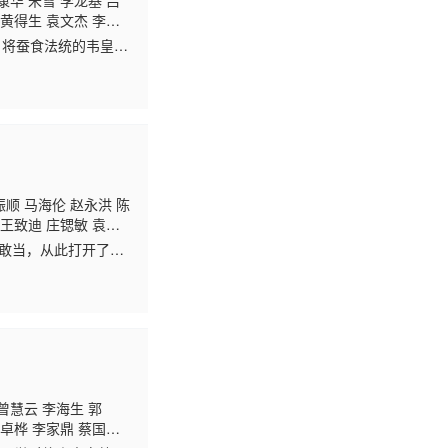
康华 米雪 李龙基 吕
 黄得生 袁文杰 李忠
，将蚕食法统的韦皇后
流涌动……朝堂之上，
振顺 马海伦 赵永洪 陈
 王致迪 庄锶敏 袁镇
溏 苏恩磁 盖世宝 陈
石敢当，从此打开了天
生 周丽欣 方绍聪
意外吸走石敢当的灵
曾慧云 李海生 郭
郭卓桦 李家鼎 蔡国