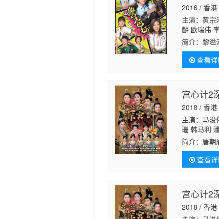
2016 / 香港
历史片
主演：黄宗泽
麟 欧瑞伟 
佑 陈嘉辉 
简介：
黎溢
贯东 陈珈颖
员。让黎溢
海生 郭千瑜
查看详
人一狗之间
宫心计2
2018 / 香港
主演：马浚伟
珊 韩马利 
希
邵卓尧
王
简介：
唐朝
（米雪 饰
查看详
风云色变，
宫心计2
2018 / 香港