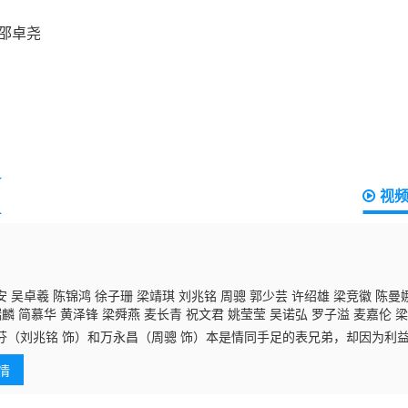
视
 吴卓羲 陈锦鸿 徐子珊 梁靖琪 刘兆铭 周骢 郭少芸 许绍雄 梁竞徽 陈曼娜
瑞麟 简慕华 黄泽锋 梁舜燕 麦长青 祝文君 姚莹莹 吴诺弘 罗子溢 麦嘉伦 
李颖芝 李璧琦 王青 张纹嘉 陈荣峻 陈狄克 周宝霖 李鸿杰 招石文 杨潮凯 
芬（刘兆铭 饰）和万永昌（周骢 饰）本是情同手足的表兄弟，却因为利
尹诗沛 李君妍 曾健明 陈琪 范彩儿 陈建文 陈珈颖 杨证桦
邵卓尧
高俊文 陈
翁家长子翁以进（郭晋安 饰）提出了让步，用公司的股份换取了万家老
陈宛蔚 阮儿 苏恩磁 李兴华 罗泳娴 布伟杰 余子明 萧丽芠 方
情
昌和