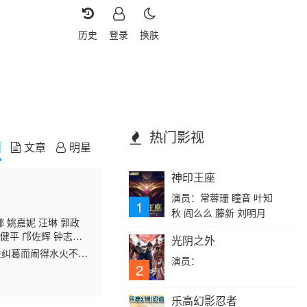
历史
登录
换肤
热门影视
频
文章
明星
神印王座
演员：常蓉珊 瞳音 叶知
1
秋 阎么么 藤新 刘明月
 姚嘉妮 汪琳 郭政
梁健平 邝佐辉 钟志
光阴之外
何庆辉 陈志健 李伟
益纠葛而闹得水火不
演员：
勉良 郭田葰 何俊
字号面店的铺位，并且
2
乐高幻影忍者