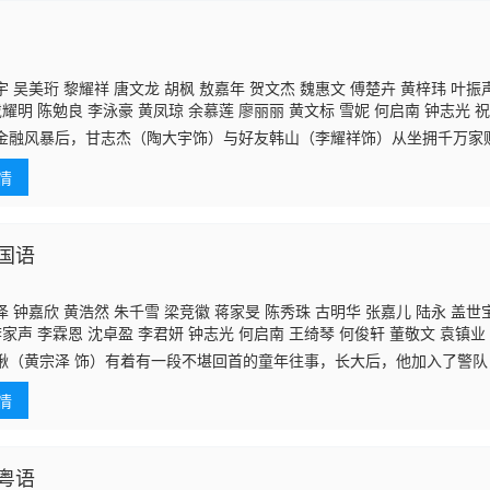
 吴美珩 黎耀祥 唐文龙 胡枫 敖嘉年 贺文杰 魏惠文 傅楚卉 黄梓玮 叶振声
戴耀明 陈勉良 李泳豪 黄凤琼 余慕莲 廖丽丽 黄文标 雪妮 何启南 钟志光 祝
 黄智贤 苏丽明 邝佐辉 陈狄克 汤俊明 张汉斌
邵卓尧
虞天伟 曾健明 邓汝
金融风暴后，甘志杰（陶大宇饰）与好友韩山（李耀祥饰）从坐拥千万家
杨鸿俊 王殷廷 何庆辉 何芷珊 叶凯茵 何婷恩 刘桂芳 萧徽勇 李丽丽 许碧姬
他们从头做起，在旅游界当导游，等待机会他朝东山再起。 翁家文由
陈荣峻 王俊棠 高俊文 郭卓桦
情
少奶奶的她
国语
 钟嘉欣 黄浩然 朱千雪 梁竞徽 蒋家旻 陈秀珠 古明华 张嘉儿 陆永 盖世
李家声 李霖恩 沈卓盈 李君妍 钟志光 何启南 王绮琴 何俊轩 董敬文 袁镇业
何伟业 黄得生
邵卓尧
谭坤伦 陈勉良 方伊琪 秦煌 刘江 鲁振顺 吴绮珊 沈可
湫（黄宗泽 饰）有着有一段不堪回首的童年往事，长大后，他加入了警
 许碧姬 罗天池 张彦博 曾慧云 徐玟晴 李冈龙 陈洁玲 陈华鑫 陈俊坚 祝文
湫没有想到的是，自己所分配到的警犬巴打，竟然曾是毒枭所圈养的看门
 陈伟洪 焦浩轩 吴云甫 余应彤 彭纪谚 陈伟琪 麦皓
情
还有过一
粤语