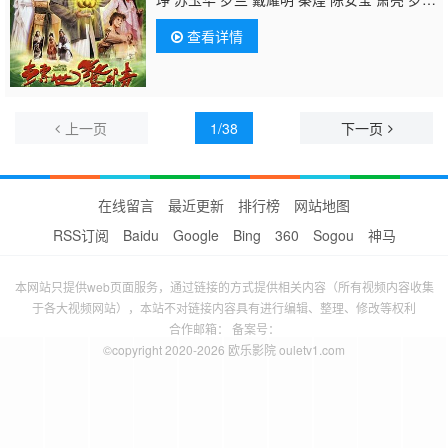
左 余子明
廖启智
马小灵 蔡国庆 陈琪 成珈
查看详情
莹 刘家辉 鲁振顺 陈玟希 杨嘉诺 陈荣峻 白
茵 梁葆贞 郭德信 曾慧云 华忠男 廖丽丽 谢朗
庭
上一页
1/38
下一页
在线留言
最近更新
排行榜
网站地图
RSS订阅
Baidu
Google
Bing
360
Sogou
神马
本网站只提供web页面服务，通过链接的方式提供相关内容（所有视频内容收集
于各大视频网站），本站不对链接内容具有进行编辑、整理、修改等权利
合作邮箱： 备案号：
©copyright 2020-2026 欧乐影院 ouletv1.com