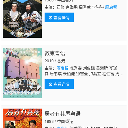
主演：石修 卢海鹏 周秀兰 李琳琳
廖启智
查看详情
教束粤语
2019 / 香港
主演：
廖启智
陈秀雯 刘俊谦 吴海昕 岑珈
其 唐韦琪 朱柏谦 钟雪莹 卢蓁宜 程仁富 周汉
宁 邓丽英 Tang Lai Ying Amy 麦可怡 黄泽
查看详情
锋 胡希文 陈安莹 唐浩然 馮心蕙 馬思敏 张蔓
姿 张蔓莎 李卓毅 馬治 凌健熙 黎美萱 李英
涛 曾文威 张满源
居者冇其屋粤语
1993 / 中国香港