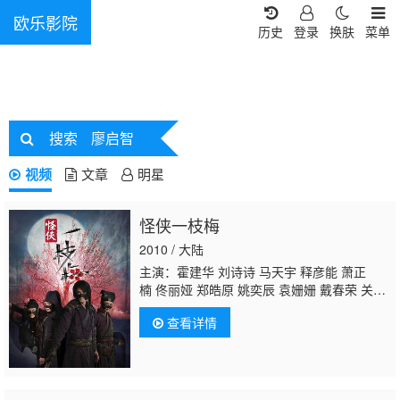
欧乐影院
历史
登录
换肤
菜单
搜索
廖启智
视频
文章
明星
怪侠一枝梅
2010 / 大陆
主演：霍建华 刘诗诗 马天宇 释彦能 萧正
楠 佟丽娅 郑皓原 姚奕辰 袁姗姗 戴春荣 关晓
彤 吕一
廖启智
查看详情