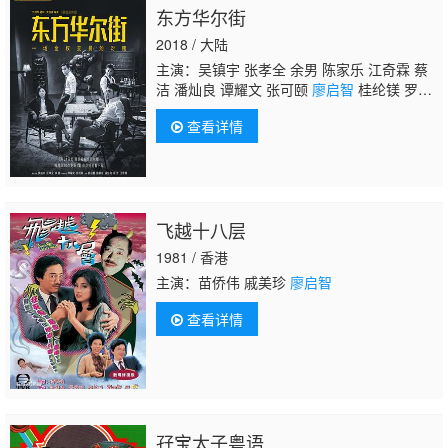
东方华尔街
2018 / 大陆
主演：吴镇宇 张孝全 余男 陈家乐 江奇霖 蔡
洁 潘灿良 谭耀文 张可颐
廖启智
桂纶镁 罗家
英 崔碧珈 何华超 张武孝 陆骏光 梁健平
查看详情
飞越十八层
1981 / 香港
主演：苗侨伟 戚美珍
廖启智
查看详情
孖宝太子粤语