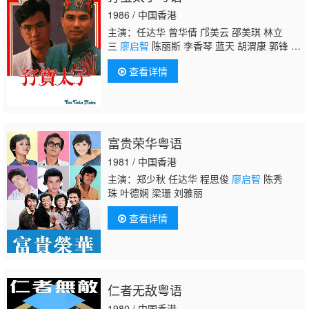
1986 / 中国香港
主演：任达华 曾华倩 邝美云 邵美琪 林立
三
廖启智
陈丽斯 李香琴 蓝天 胡渭康 郭锋 吴
孟达 鲍方 黄一飞 廖安丽 陈嘉贤 孙季卿 朱铁
查看详情
和 谭一清 俞明 何贵林 许逸华 上官玉 梅兰 博
君 吴华山 曹济 梁少狄 吴家丽 曾道美 曾慧
云 吴业光 郑少萍 陈淑谊 余慕莲 凌汉 叶丽
霞 黎耀祥 麦子云 白兰 骏雄 虞天伟 徐广林
富贵荣华粤语
1981 / 中国香港
主演：郑少秋 任达华 程思俊
廖启智
陈秀
珠 叶德娴 梁珊 刘雅丽
查看详情
仁者无敌粤语
1980 / 中国香港