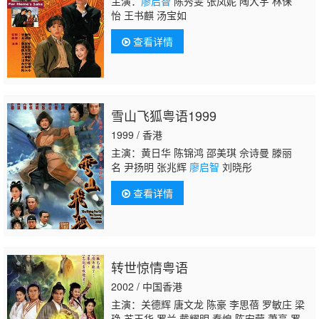
主演：
廖启智
陈秀雯 张凤妮 陶大宇 林保
怡 王书麒 汤宝如
查看详情
雪山飞狐粤语1999
1999 / 香港
主演：黄日华 陈锦鸿 邵美琪 佘诗曼 滕丽
名 尹扬明 张兆辉
廖启智
刘晓彤
查看详情
转世惊情粤语
2002 / 中国香港
主演：关德辉 唐文龙 陈豪 李思蓓 罗敏庄 梁
琤 苏玉华 罗兰 戴耀明 秦煌 陈安莹 萧亮 罗君