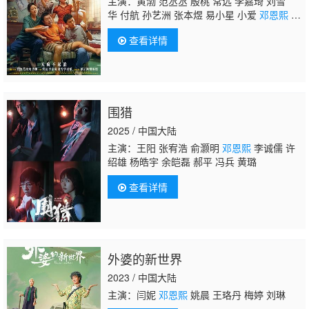
主演：黄渤 范丞丞 殷桃 常远 李嘉琦 刘雪
华 付航 孙艺洲 张本煜 易小星 小爱
邓恩熙
李
治良 刘西蒙 郝瀚 杜梦涵 庄园
查看详情
围猎
2025 / 中国大陆
主演：王阳 张宥浩 俞灏明
邓恩熙
李诚儒 许
绍雄 杨皓宇 余皑磊 郝平 冯兵 黄璐
查看详情
外婆的新世界
2023 / 中国大陆
主演：闫妮
邓恩熙
姚晨 王珞丹 梅婷 刘琳