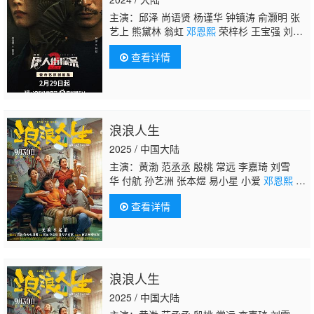
主演：邱泽 尚语贤 杨谨华 钟镇涛 俞灏明 张
艺上 熊黛林 翁虹
邓恩熙
荣梓杉 王宝强 刘昊
然 肖央 张钧甯 托尼·贾 杜德伟 吕颂贤 连
查看详情
凯 马浴柯 周楚濋 傅隽 楼学贤 王乙 易天雄 鹤
男 恬妞 徐东 孟芷旭 赵永洪 何昕霖 张世 李星
瑶 闵健 王以纶 饶雪晶 张熙然 孙伊涵 唐文
龙 蒋昀霖 岳辛 尹子维
浪浪人生
2025 / 中国大陆
主演：黄渤 范丞丞 殷桃 常远 李嘉琦 刘雪
华 付航 孙艺洲 张本煜 易小星 小爱
邓恩熙
李
治良 刘西蒙 郝瀚 杜梦涵 庄园
查看详情
浪浪人生
2025 / 中国大陆