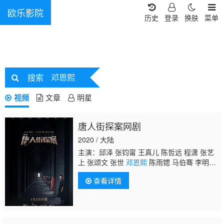
欧乐影院
历史
登录
换肤
菜单
搜索
邓恩熙
视频
文章
明星
唐人街探案网剧
2020 / 大陆
主演：邱泽 张钧甯 王真儿 陈哲远 程潇 张艺
上 张颂文 张世
邓恩熙
陈雨锶 马伯骞 李明
轩 崔雨鑫 高叶 黄恺杰 戴墨 马浴柯 张国柱 张
查看详情
睿家 黄健玮 施名帅 高英轩 丁春诚 王可元 叶
熙祺 索朗美淇 谢闻轩 汪飏 张经伟 田宜峰 王
宝强 刘昊然 肖央 尚语贤