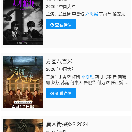
2026 / 中国大陆
主演：彭昱畅 李蔓瑄
邓恩熙
丁禹兮 侯雯元
查看详情
方圆八百米
2026 / 中国大陆
主演：丁勇岱 许凯
邓恩熙
胡可 涂松岩 曲栅
栅 赵麒 苏鑫 何奉天 鲁照华 付万达 任正斌 骆
达华 张潮 王若衫 王沛禄 赵千紫 王汀
查看详情
唐人街探案2 2024
2024 / 大陆