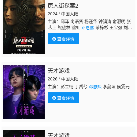
唐人街探案2
2024 / 中国大陆
主演：邱泽 尚语贤 杨谨华 钟镇涛 俞灏明 张
艺上 熊黛林 翁虹
邓恩熙
荣梓杉 王宝强 刘昊
然 肖央 张钧甯 托尼·贾 杜德伟 吕颂贤 连凯
查看详情
天才游戏
2026 / 中国大陆
主演：彭昱畅 丁禹兮
邓恩熙
李蔓瑄 侯雯元
查看详情
天才游戏