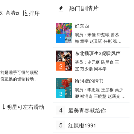
热门剧情片
排序
放
高清云播放器
光速播放
好东西
演员：宋佳 钟楚曦 曾慕
1
梅 章宇 赵又廷 任彬 张
弛 周野芒 王菊 孔连顺 蒋
东北插班生2虎啸风声
易 杨英格 安栋 冯玛娅
演员：史元庭 陈昊森 王
2
宣 范少勋 冈本孝
向前是唾手可得的顶配
份互换的齿轮转动，
给阿嬷的情书
演员：李思潼 王彦桐 吴少
3
卿 郑润奇 王晓慧 赵曙光 李
德如 李树浩 乌萨·萨梅坎
明星可左右滑动
4
最美青春献给你
姆 方培松
5
红辣椒1991