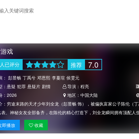
才游戏
7.0
推荐
人
已评分
演：
彭昱畅
丁禹兮
邓恩熙
李蔓瑄
侯雯元
型：
悬疑
犯罪
悬疑片
剧情
导演：
程亮
份：
2026
地区：
中国大陆
介：
穷途末路的天才少年刘全龙（彭昱畅 饰），被偏执富家公子陈伦（丁
名表、神秘女友全部备齐，在陈伦的精心打造下，刘全龙瞬间拥有顶配人
立即
播放
收藏