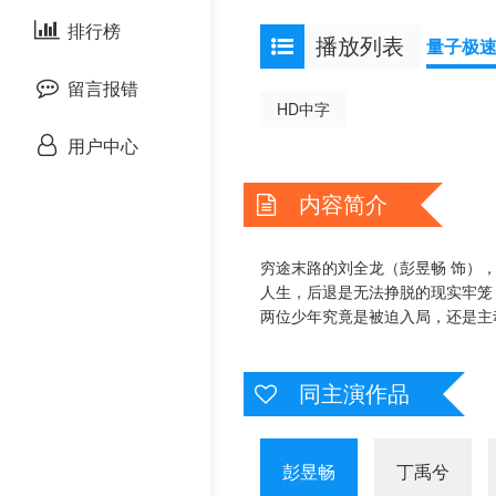
泰国剧
排行榜
欧美综艺
欧美动漫
播放列表
量子极
留言报错
HD中字
用户中心
内容简介
穷途末路的刘全龙（彭昱畅 饰）
人生，后退是无法挣脱的现实牢
两位少年究竟是被迫入局，还是主
同主演作品
彭昱畅
丁禹兮