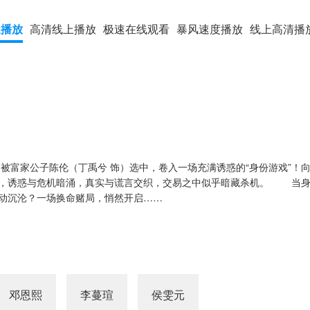
速播放
高清线上播放
极速在线观看
暴风速度播放
线上高清播
，被富家公子陈伦（丁禹兮 饰）选中，卷入一场充满诱惑的“身份游戏”！
笼，诱惑与危机暗涌，真实与谎言交织，交易之中似乎暗藏杀机。 当身
动沉沦？一场换命赌局，悄然开启……
邓恩熙
李蔓瑄
侯雯元