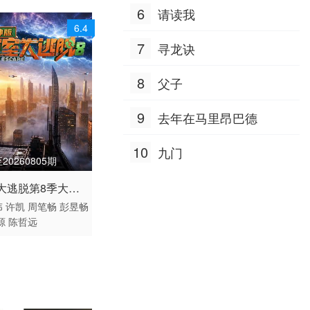
6
请读我
6.4
7
寻龙诀
8
父子
9
去年在马里昂巴德
10
九门
20260805期
 / 大陆 / 汉语普通话
大逃脱第8季大神
综艺
伟
许凯
周笔畅
彭昱畅
源
陈哲远