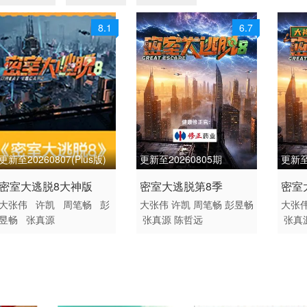
8.1
6.7
更新至20260807(Plus版)
更新至20260805期
更新至
2026 / 中国大陆 / 汉语普
2026 / 大陆 / 汉语普通话
2026
密室大逃脱8大神版
密室大逃脱第8季
密室
通话
真人秀 大陆综艺
大陆
大张伟
许凯
周笔畅
彭
大张伟
许凯
周笔畅
彭昱畅
大张
版
昱畅
张真源
张真源
陈哲远
张真
大陆综艺