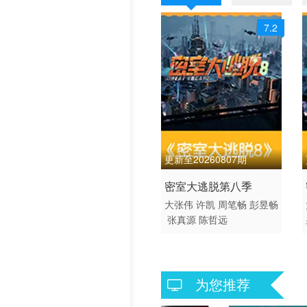
7.2
更新至20260807期
2026 / 中国大陆 / 汉语普
密室大逃脱第八季
通话
大张伟
许凯
周笔畅
彭昱畅
张真源
陈哲远
大陆综艺
为您推荐