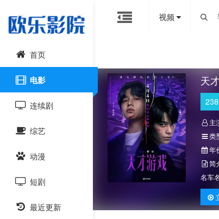
视频
首页
天
电影
238
连续剧
主
综艺
国产剧
类
年
动漫
港台剧
大陆综艺
简
名车
短剧
日韩剧
日韩综艺
国产动漫
最近更新
欧美剧
港台综艺
日韩动漫