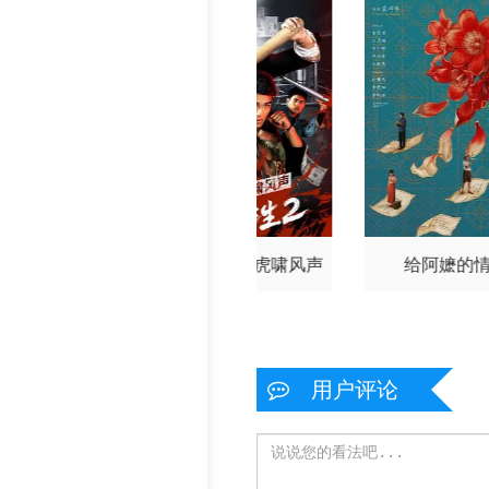
好东西
东北插班生2虎啸风声
给阿嬷的
用户评论