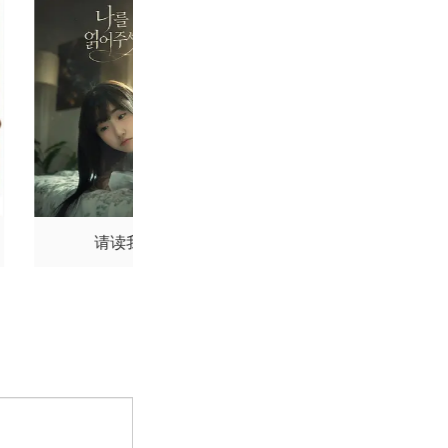
请读我
寻龙诀