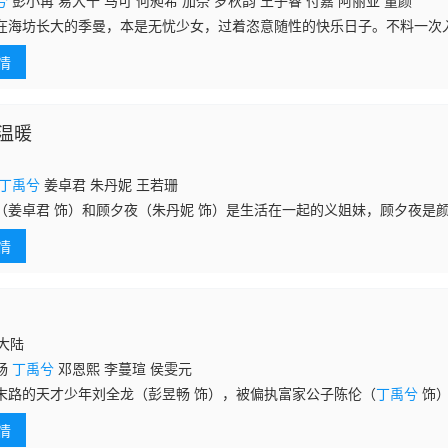
兮
彭小苒 易大千 马可 何昶希 加奈 罗秋韵 王子睿 付嘉 阿丽亚 董颜
在海坊长大的季曼，本是无忧少女，过着恣意随性的快乐日子。不料一次
经摇身变成了陌玉侯宁钰轩的夫人。被当成残暴善妒的 聂桑榆之后，季
情
温暖
丁禹兮
姜卓君 朱丹妮 王若珊
（姜卓君 饰）和顾夕夜（朱丹妮 饰）是生活在一起的义姐妹，顾夕夜是
芒万丈，不但拥有美丽的外表，还头脑聪慧、成绩优异。和顾夕夜一比，
情
间维
国大陆
畅
丁禹兮
邓恩熙 李蔓瑄 侯雯元
末路的天才少年刘全龙（彭昱畅 饰），被偏执富家公子陈伦（
丁禹兮
饰）
造的“换命游戏”。豪华别墅、名车名表、神秘女友全部备齐，在陈伦的精
情
生。