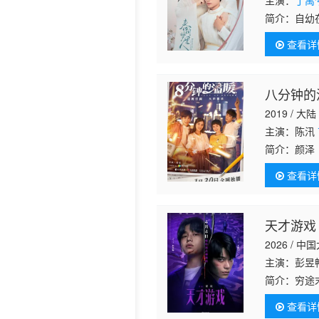
主演：
丁禹
简介：
自幼
历史片
再次醒来已
查看详
休
八分钟的
2019 / 大陆
主演：陈汛
简介：
颜泽
孩从小就光
查看详
虽然两人之
天才游戏
2026 / 中
主演：彭昱
简介：
穷途
为他量身打
查看详
拥有顶配人