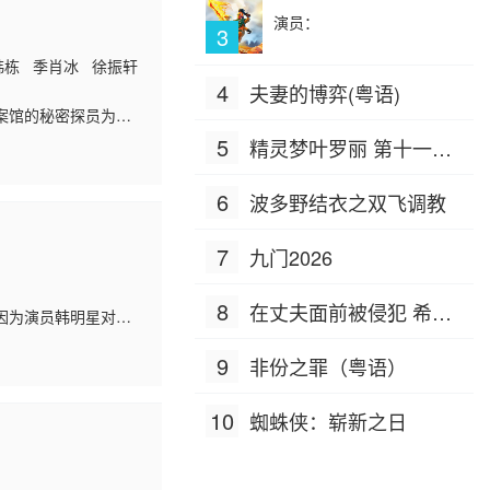
演员：
3
韩栋 季肖冰 徐振轩
4
夫妻的博弈(粤语)
案馆的秘密探员为主
阴谋。在调查过程中，
5
精灵梦叶罗丽 第十一季
（下）
6
波多野结衣之双飞调教
7
九门2026
8
在丈夫面前被侵犯 希岛
因为演员韩明星对剧
本，变身花垣城地位
爱理 IPZ-505
9
非份之罪（粤语）
10
蜘蛛侠：崭新之日