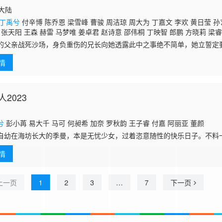
国大陆
丁禹兮
付辛博 陈乔恩 梁雪峰 曹骏 周洁琼 周大为 丁嘉文 李欢 黄日莹 孙
 张天阳 王森 赫雷 马梦唯 姜卓君 赵诗意 邵伟桐 丁映智 郎鹏 方晓莉 梁
的父亲战死沙场，身负重伤的兄长向她透露此中之事绝不简单，她立誓定
中遭遇惨败，卫家仅小儿子卫韫一人存活。楚瑜嫁入卫家，以已逝大哥遗
情
怀戒备，在之
2023
兮
彭小苒 易大千 马可 何昶希 加奈 罗秋韵 王子睿 付嘉 阿丽亚 董颜
在海坊长大的季曼，本是无忧少女，过着恣意随性的快乐日子。不料
摇身变成了陌玉侯宁钰轩的夫人。被当成残暴善妒的 聂桑榆之后，季曼不但要承受被宁
情
羞辱，
上一页
1
2
3
…
7
下一页