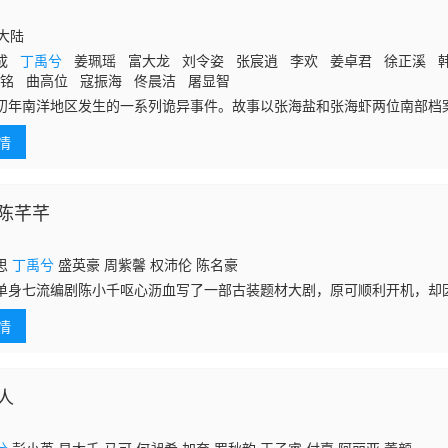
国大陆
新成
丁禹兮
姜珮瑶 富大龙 刘令姿 张宸逍 李欢 姜卓君 徐正溪 
铭 曲高位 寇振海 佟晨洁 屠显智
初年南洋地区发生的一系列诡异事件。故事以张海盐和张海虾两位南部档
查一起神秘案件，发现案件背后隐藏着军阀利用剧毒植物“黄昏草”散播的
情
海虾经历
陈芊芊
思
丁禹兮
盛英豪 周紫馨 权沛伦 陈名豪
单身七流编剧陈小千呕心沥血写了一部古装题材大剧，原可顺利开机，却
疑过多而崩盘。愤懑难平发誓要证明自己能力的她，意外卡进了自己的剧
情
满满的三
人