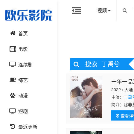
视频
首页
电影
搜索
丁禹兮
连续剧
动作片
综艺
十年一品
喜剧片
国产剧
2022 / 大陆
动漫
爱情片
港台剧
主演：
丁禹
大陆综艺
简介：
除非
的温衡（任
短剧
科幻片
日韩剧
日韩综艺
国产动漫
查看详
年纠缠。一
恐怖片
最近更新
欧美剧
港台综艺
日韩动漫