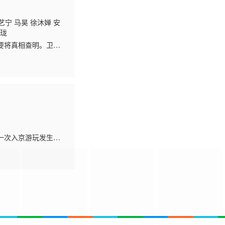
艺宁 马昊 徐沐婵 安
睿珑
要将真相查明。卫家
孀的身份展开调查，
一次入京游玩发生意