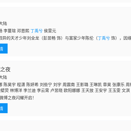
国大陆
畅 李蔓瑄 邓恩熙
丁禹兮
侯雯元
迥异的天才少年刘全龙（彭昱畅 饰）与富家少年陈伦（
丁禹兮
饰），因缘
个少年的人生镜像，一场命运的冒险游戏，就此开启。
情
博之夜
国大陆
 陈昊宇 程潇 陈妍希 刘些宁 刘宇 周震南 王影璐 王琳凯 章昊 张康乐 周
梁壁荧 林博洋 李兰迪 李云霄 卢昱晓 欧阳娜娜 王天放 王安宇 王玉雯 文淇
雨彤 张予曦 陈都灵 陈丽君 陈哲远 邓为 段宜恩
丁禹兮
关晓彤 林秋楠 米奇
25微博之夜闪耀开启！
祖儿 古力娜扎 张凌赫 张远 王星 阿云嘎 白鹿 悦悦 景甜 李莎旻子 李一桐 
齐思钧 孙艺洲 袁娅维 魏大勋 谢娜 蓝羽 张纯如
情