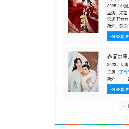
2025 / 中
主演：宋茜
悦溪 韩云云
简介：
楚瑜
在一场战役
查看详
起初卫韫心
春闺梦里人
2023 / 大陆
主演：
丁禹
简介：
自幼
外，再次醒来已经
查看详
钰轩休妻的