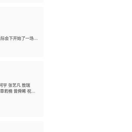
际会下开始了一场人
柯宇 张艺凡 敖瑞
 章若楠 曾舜晞 祝绪
·盖顿 彭昱畅 宋威
刘雨昕 刘宇宁 尼格买