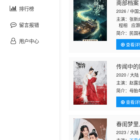
南部档案
剧情片
泰国剧
排行榜
欧美综艺
欧美动漫
2026 / 中
主演：张
战争片
留言报错
程相 应灏
简介：
民国
悬疑片
角，他们调
用户中心
查看详
张海盐和张
犯罪片
传闻中的
奇幻片
2020 / 大陆
主演：赵露
邵氏电影
简介：
母胎
本感情戏质
古装片
查看详
尊贵但恶评
灾难片
春闺梦里
2023 / 大陆
记录片