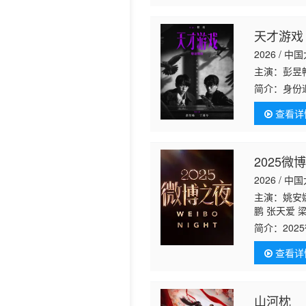
天才游戏
2026 / 中
主演：彭昱
简介：
身份
生交换。两
查看详
2025微
2026 / 中
主演：姚安娜
鹏 张天爱 
丹 周也 周
简介：
20
龙 宋轶 宋
提·热合曼 
查看详
山河枕