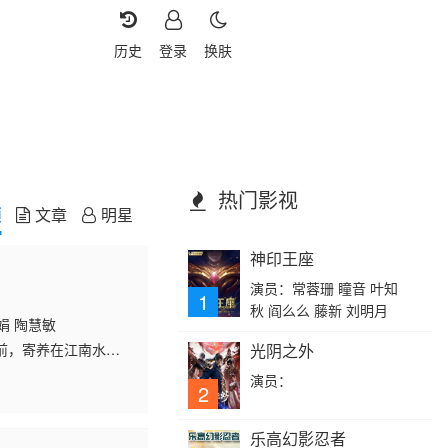
历史
登录
换肤
热门影视
频
文章
明星
神印王座
演员：常蓉珊 瞳音 叶知
1
秋 阎么么 藤新 刘明月
娟 陶慧敏
前，寄养在江南水乡
光阴之外
，这一遇见，便是十
演员：
2
乐高幻影忍者