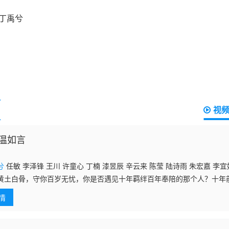
视
温如言
兮
任敏 李泽锋 王川 许童心 丁楠 漆昱辰 辛云来 陈莹 陆诗雨 朱宏嘉 李宜
黄土白骨，守你百岁无忧，你是否遇见十年羁绊百年奉陪的那个人？十年
敏 饰）第一次被接回北方温家，命运的安排让她遇见了言希（
丁禹兮
饰）
情
个是低眉