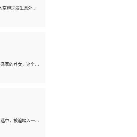
入京游玩发生意外，
曼不但要承受被宁钰轩
颜泽家的养女，这个女
颜泽就平凡的多了，
选中，被迫踏入一场
心打造下，刘全龙瞬间