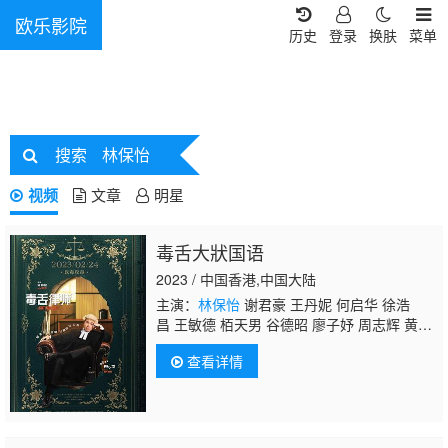
欧乐影院
历史
登录
换肤
菜单
搜索
林保怡
视频
文章
明星
毒舌大狀国语
2023 / 中国香港,中国大陆
主演：
林保怡
谢君豪 王丹妮 何启华 徐浩
昌 王敏德 栢天男 谷德昭 廖子妤 周志辉 黄子
华 陈郁宪 甄懋强 洪林小湛 罗孝勇 杨偲泳 麦
查看详情
子云 韩毓霞 莫然 麦振江