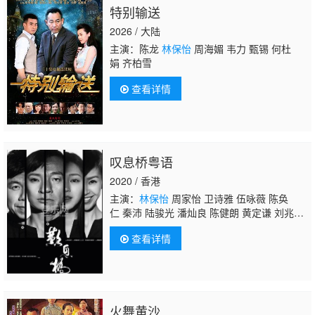
特别输送
2026 / 大陆
主演：陈龙
林保怡
周海媚 韦力 甄锡 何杜
娟 齐柏雪
查看详情
叹息桥粤语
2020 / 香港
主演：
林保怡
周家怡 卫诗雅 伍咏薇 陈奂
仁 秦沛 陆骏光 潘灿良 陈健朗 黄定谦 刘兆
铭 郭锋 杨偲泳 谈善言 岑珈其 唐宁 黄文慧 黄
查看详情
溢濠 凌文龙 艾威 易健儿 杨伟伦 黄子澄 梁诺
妍 邵美君 刘皓岚
火舞黄沙