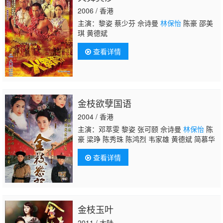
2006 / 香港
主演：黎姿 蔡少芬 佘诗曼
林保怡
陈豪 邵美
琪 黄德斌
查看详情
金枝欲孽国语
2004 / 香港
主演：邓萃雯 黎姿 张可颐 佘诗曼
林保怡
陈
豪 梁琤 陈秀珠 陈鸿烈 韦家雄 黄德斌 简慕华
查看详情
金枝玉叶
2011 / 大陆