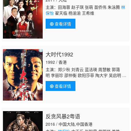
主演：田海蓉 赵子琪 张萌 苗侨伟 朱泳腾
林
保怡
翟天临 杨渝渝 王希维
查看详情
大时代1992
1992 / 香港
主演：郑少秋 刘青云 蓝洁瑛 周慧敏 郭蔼
明 李丽珍 邵仲衡 欧阳莎菲 陶大宇 吴启明 刘
松仁 杨羚
林保怡
吴咏红
查看详情
反贪风暴2粤语
2016 / 中国大陆,中国香港