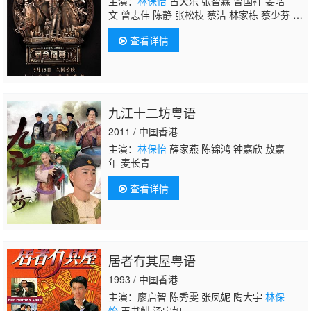
主演：
林保怡
古天乐 张智霖 曾国祥 姜皓
文 曾志伟 陈静 张松枝 蔡洁 林家栋 蔡少芬 夏
嫣 石修 陈宇琛 李宗彥 卢海鹏 陆骏光 李忠
查看详情
希 尹子维 欧锦棠 郑敬基 黃雋謙 张同祖 周渝
民 徐靖雯 郭锋 姚学智 宋海颉
九江十二坊粤语
2011 / 中国香港
主演：
林保怡
薛家燕 陈锦鸿 钟嘉欣 敖嘉
年 麦长青
查看详情
居者冇其屋粤语
1993 / 中国香港
主演：廖启智 陈秀雯 张凤妮 陶大宇
林保
怡
王书麒 汤宝如