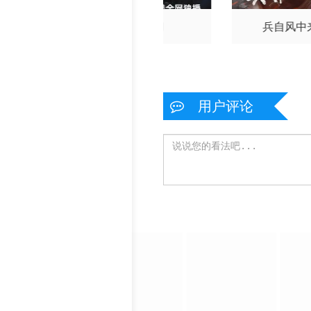
门2026
九门
兵自风中
用户评论