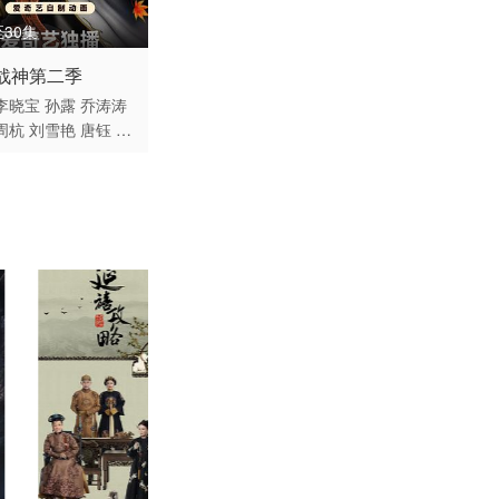
30集
 / 中国大陆 / 汉语普
战神第二季
李晓宝
孙露
乔涛涛
周杭
刘雪艳
唐钰
王
动画 奇幻 国产动漫
霞