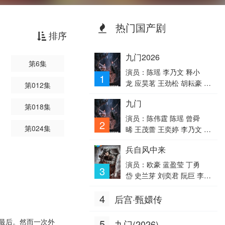
热门国产剧
排序
九门2026
第6集
演员：陈瑶 李乃文 释小
1
龙 应昊茗 王劲松 胡耘豪 季
第012集
肖冰 陈伟霆 徐正溪 曾舜
九门
晞 王奕婷
第018集
演员：陈伟霆 陈瑶 曾舜
2
第024集
晞 王茂蕾 王奕婷 李乃文 释
小龙 应灏铭 季肖冰 胡耘
兵自风中来
豪 徐正溪 章涛 王祖一 刘
畅 杨钧丞 杨昊博 陈鸿锦 吴
演员：欧豪 蓝盈莹 丁勇
3
圣麒 林秋楠 扈帷 雷丰瑞
岱 史兰芽 刘奕君 阮巨 李幼
斌 侯勇 于景骁 王春宇 关亚
4
后宫·甄嬛传
军 杨舒 吴岳阳 张进 陈方
舟 陈启杰 周德华 赵长洲 赵
荀 费鲤齐 夏侯镔 徐洪浩 傅
最后。然而一次外
5
九门(2026)