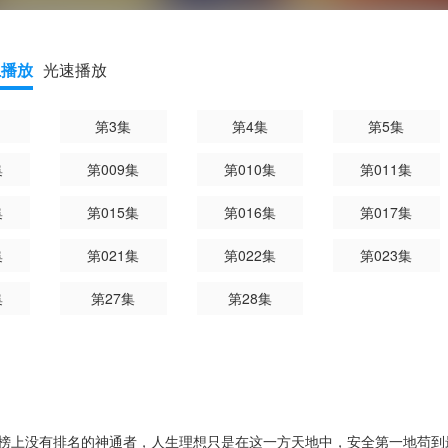
上播放
光速播放
第3集
第4集
第5集
集
第009集
第010集
第011集
集
第015集
第016集
第017集
集
第021集
第022集
第023集
集
第27集
第28集
榜上没有排名的神通者，人生理想只是在这一方天地中，安全第一地苟到