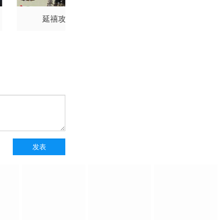
延禧攻略
御廷谣