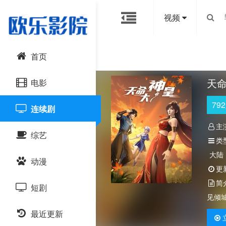
视频
首页
天
电影
792
连续剧
动作片
主
综艺
喜剧片
类
大陆
动漫
爱情片
大陆综艺
更
简
短剧
科幻片
日韩综艺
国产动漫
见倾
恐怖片
最近更新
港台综艺
日韩动漫