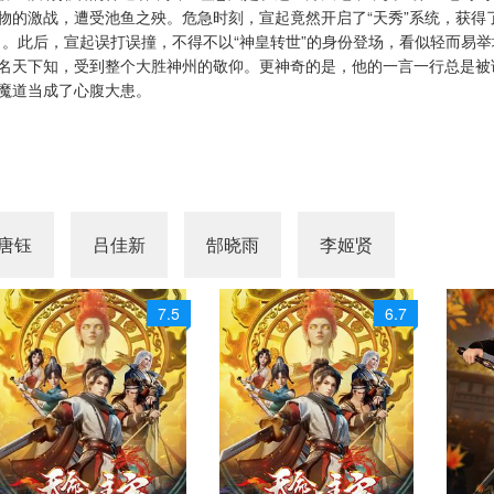
物的激战，遭受池鱼之殃。危急时刻，宣起竟然开启了“天秀”系统，获得
力。此后，宣起误打误撞，不得不以“神皇转世”的身份登场，看似轻而易
名天下知，受到整个大胜神州的敬仰。更神奇的是，他的一言一行总是被
魔道当成了心腹大患。
唐钰
吕佳新
郜晓雨
李姬贤
7.5
6.7