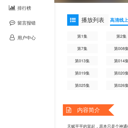
剧情片
排行榜
欧美综艺
欧美动漫
播放列表
高清线
战争片
留言报错
悬疑片
第1集
第2集
用户中心
第7集
第008
犯罪片
第013集
第014
奇幻片
第019集
第020
邵氏电影
第025集
第026
古装片
灾难片
内容简介
记录片
天赋平平的宣起，原本只是个神通