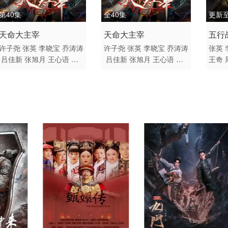
第40集
全40集
更新至
2025 / 中国大陆 / 汉语普
2025 / 中国大陆 / 汉语普
2024
天命大主宰
天命大主宰
五行
通话
通话
通话
许子尧
张英
李晓宝
乔涛涛
许子尧
张英
李晓宝
乔涛涛
张英
吕佳新
张旭月
王心语
孙
吕佳新
张旭月
王心语
孙
王奇
喜剧 动作 动画 奇幻 中国
喜剧 动作 动画 奇幻 国产
动作 
露
郜晓雨
王晶
露
郜晓雨
王晶
晶
刘
动漫 动漫
动漫