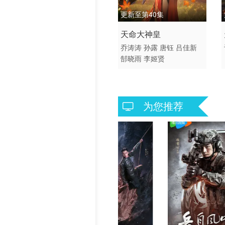
更新至第40集
2025 / 大陆 / 国语
天命大神皇
国产动漫
乔涛涛
孙露
唐钰
吕佳新
郜晓雨
李姬贤
为您推荐