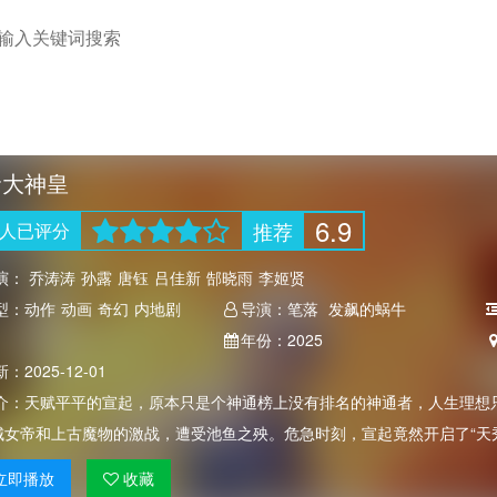
命大神皇
6.9
推荐
人
已评分
演：
乔涛涛
孙露
唐钰
吕佳新
郜晓雨
李姬贤
型：
动作
动画
奇幻
内地剧
导演：
笔落
发飙的蜗牛
年份：
2025
新：
2025-12-01
介：
天赋平平的宣起，原本只是个神通榜上没有排名的神通者，人生理想
城女帝和上古魔物的激战，遭受池鱼之殃。危急时刻，宣起竟然开启了“天
立即
播放
收藏