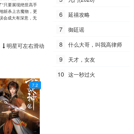
程鹏 谢心
了“只要展现绝世高手
举地斩杀上古魔物，更
6
延禧攻略
误会成大有深意，无
7
御廷谣
8
什么大哥，叫我高律师
明星可左右滑动
9
天才，女友
10
这一秒过火
7.2