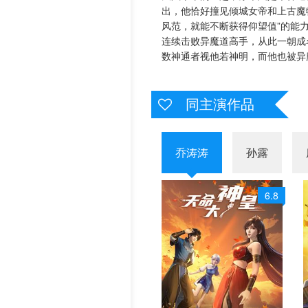
出，他恰好撞见倾城女帝和上古魔
历史片
风范，就能不断获得仰望值”的能
连续击败异魔道高手，从此一朝成
数神通者视他若神明，而他也被异
同主演作品
乔涛涛
孙露
6.8