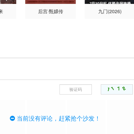
来
后宫·甄嬛传
九门(2026)
当前没有评论，赶紧抢个沙发！