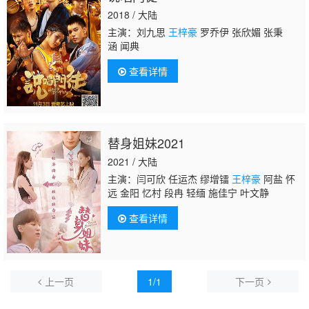
2018 / 大陆
主演：刘九思
王梓豪
罗乔伊 张欣媚 张秉
涵 闻典
查看详情
替身姐妹2021
2021 / 大陆
主演：闫可欣 任运杰 缪增镭
王梓豪
阿盐 怀
远 金阳 忆村 段冉 轻缅 施佳宁 叶文静
查看详情
上一页
1/1
下一页