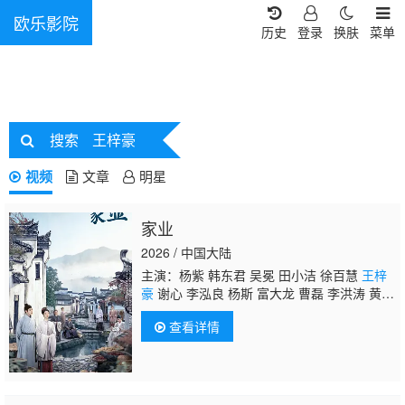
欧乐影院
历史
登录
换肤
菜单
搜索
王梓豪
视频
文章
明星
家业
2026 / 中国大陆
主演：杨紫 韩东君 吴冕 田小洁 徐百慧
王梓
豪
谢心 李泓良 杨斯 富大龙 曹磊 李洪涛 黄
曼 张喜前 李宝安 朱辉 刘涛 刘凯 红花 周
查看详情
知 李春嫒 王婉娟 王玉宁 李煜 舒燕 付嘉 王文
绮 洪洋 张渟渟 许之糯 李田野 陈伟栋 刘恒
甫 王学东 娜菲莎 瞿楚原