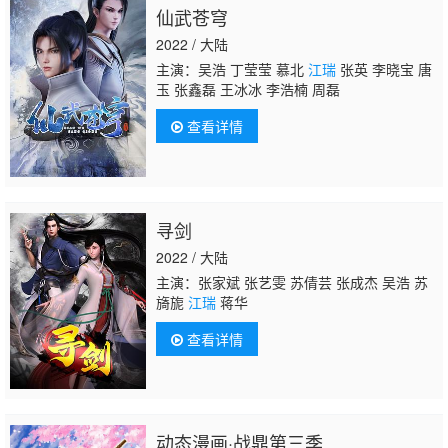
仙武苍穹
2022 / 大陆
主演：吴浩 丁莹莹 慕北
江瑞
张英 李晓宝 唐
玉 张鑫磊 王冰冰 李浩楠 周磊
查看详情
寻剑
2022 / 大陆
主演：张家斌 张艺雯 苏倩芸 张成杰 吴浩 苏
旖旎
江瑞
蒋华
查看详情
动态漫画·战鼎第三季