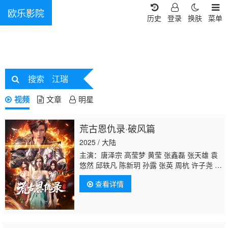
欧乐影院
历史
登录
换肤
菜单
搜索
江瑞
视频
文章
明星
荒古恩仇录·破风篇
2025 / 大陆
主演：唐泽宗 高莹梦 黄莹 张鑫磊 张天雄 袁
悠然 邱轶凡 陈新玥 孙露 张英 周杭 许子尧 王
晶 杜栓 罗文驰 唐钰 李潇 苏倩芸 谈维康
江
查看详情
瑞
张景煌 张新昊 励达