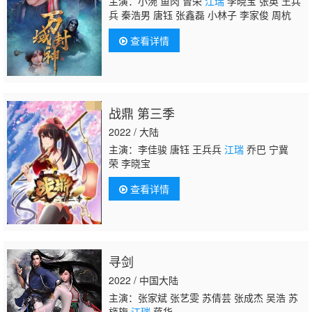
主演：小涴 鱼肉 曾荣
江瑞
李晓宝 张英 王兵
兵 秦浩男 唐钰 张鑫磊 小林子 李家俊 周杭
查看详情
战鼎 第三季
2022 / 大陆
主演：李佳骏 唐钰 王兵兵
江瑞
乔巴 宁冀
荣 李晓宝
查看详情
寻剑
2022 / 中国大陆
主演：张家斌 张艺雯 苏倩芸 张成杰 吴浩 苏
旖旎
江瑞
蒋华