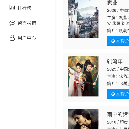
家业
剧情片
泰国剧
排行榜
欧美综艺
欧美动漫
2026 / 中
主演：杨紫 
战争片
留言报错
安 朱辉 刘
栋 刘恒甫 
简介：
明朝
悬疑片
墨八房被除
用户中心
查看详
沉寂已久的
犯罪片
弑流年
奇幻片
2025 / 中
主演：宋依珊
邵氏电影
简介：
《弑
的女子，一
古装片
查看详
谱写出真爱
灾难片
雨中的请
2010 / 印度
记录片