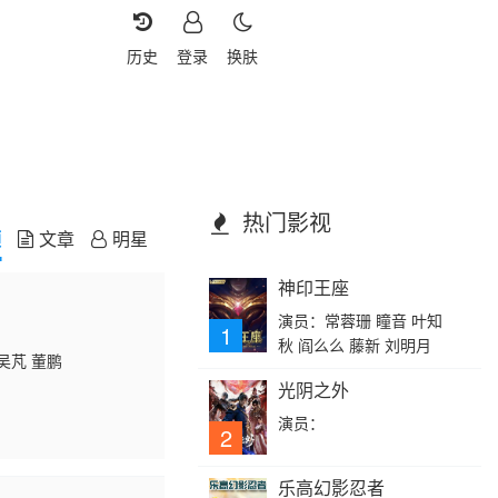
历史
登录
换肤
热门影视
频
文章
明星
神印王座
演员：常蓉珊 瞳音 叶知
1
秋 阎么么 藤新 刘明月
吴芃 董鹏
光阴之外
演员：
2
乐高幻影忍者