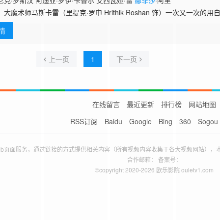
克·罗斯汉 阿迪亚·罗伊·卡普尔 艾西瓦娅·雷
娜菲莎
·阿里
，大魔术师马斯卡雷（里提克·罗申 Hrithik Roshan 饰）一次又一次
世人，不幸的是，一次表演中的失误让他不得不面临终身瘫痪的悲惨命运
情
ishwarya Rai Bachchan 饰）的精心照料 下，马斯卡雷的“瘫痪生活
在床上的他依然在努力用自己的智慧和语言为魔术事业做着贡献。 随
己的思维开始混沌，身体的各项技能都因为长时间的静卧而出现了退化，
上一页
1
下一页
在线留言
最近更新
排行榜
网站地图
RSS订阅
Baidu
Google
Bing
360
Sogou
eb页面服务，通过链接的方式提供相关内容（所有视频内容收集于各大视频网站），
合作邮箱： 备案号：
©copyright 2020-2026 欧乐影院 ouletv1.com