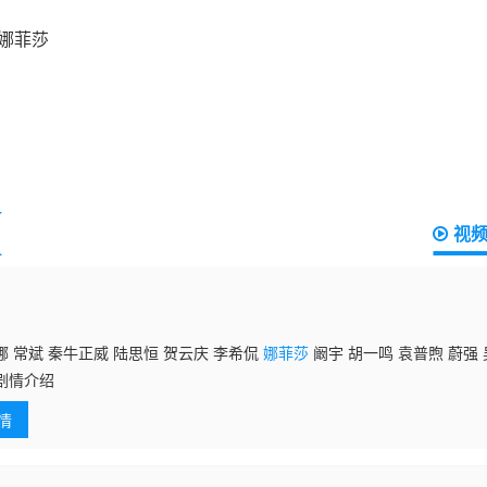
视
 常斌 秦牛正威 陆思恒 贺云庆 李希侃
娜菲莎
阚宇 胡一鸣 袁普煦 蔚强 
剧情介绍
情