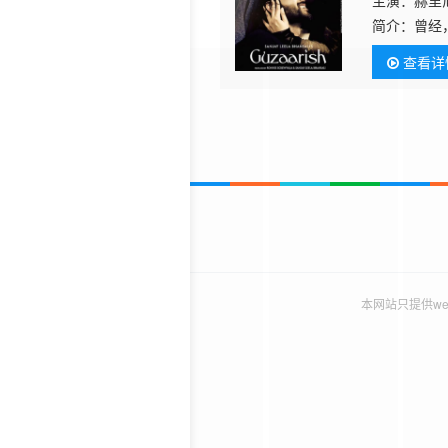
主演：赫里尼
简介：
曾经
历史片
的表演震惊
查看详
西瓦娅·雷 A
时，只能躺
卡雷发现自
多少时间
本网站只提供w