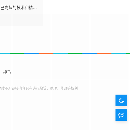
的用自己高超的技术和精彩
。在护士索菲亚（艾
”过的还算不错，与此同
着时间的推移，马斯
这也意味着，用不了
神马
本站不对链接内容具有进行编辑、整理、修改等权利
暗
色
留
模
言