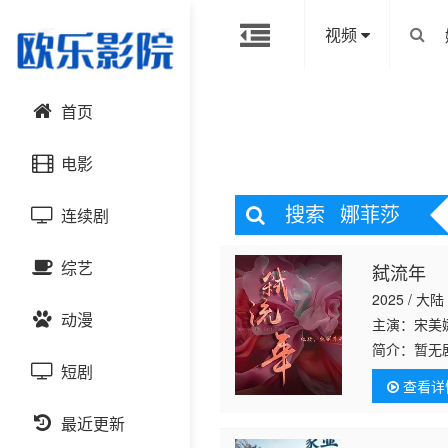
视频
首页
电影
搜索
娜菲莎
连续剧
动作片
综艺
弑流年
喜剧片
国产剧
2025 / 大陆
动漫
爱情片
港台剧
主演：宋美娜
大陆综艺
简介：
暂无
短剧
科幻片
日韩剧
日韩综艺
国产动漫
查看详
恐怖片
最近更新
欧美剧
港台综艺
日韩动漫