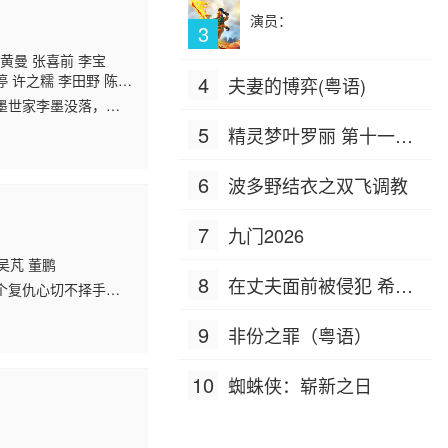
演员：
3
 黄曼 张喜前 李宝
渟 许之糯 李田野 陈伟
4
夫妻的博弈(粤语)
墨世家李墨没落，李
，凭借天资和努力惊艳
5
精灵梦叶罗丽 第十一季
（下）
6
波多野结衣之双飞调教
7
九门2026
吴芃 董鹏
8
在丈夫面前被侵犯 希岛
个复仇心切不择手段
爱情走向漩涡，开始
爱理 IPZ-505
9
非份之罪（粤语）
10
蜘蛛侠：崭新之日