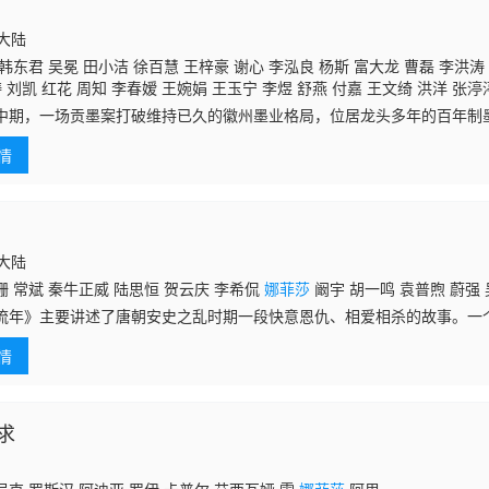
国大陆
韩东君 吴冕 田小洁 徐百慧 王梓豪 谢心 李泓良 杨斯 富大龙 曹磊 李洪涛
涛 刘凯 红花 周知 李春嫒 王婉娟 王玉宁 李煜 舒燕 付嘉 王文绮 洪洋 张渟
王学东
娜菲莎
瞿楚原
中期，一场贡墨案打破维持已久的徽州墨业格局，位居龙头多年的百年制
族。时光流转，八房幺女李祯（杨紫 饰）为解决生计毅然走上制墨之路
情
徽州墨业，
国大陆
 常斌 秦牛正威 陆思恒 贺云庆 李希侃
娜菲莎
阚宇 胡一鸣 袁普煦 蔚强 
流年》主要讲述了唐朝安史之乱时期一段快意恩仇、相爱相杀的故事。一
个为护天下隐藏真相的暗谍，恍然间成了敌人，复仇的火焰撕扯着困顿的
情
的终局。
求