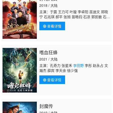
2018 / 大陆
主演：于震 王力可 叶璇 李卓阳 巫迪文 郑晓
宁 石兆琪 郝平 张旭 苗皓钧 石凉 郭凯敏 石
川 孟彦森
李田野
王霙 郭伟华 陶贤锋 任学海
查看详情
嗜血狂蜂
2021 / 大陆
主演：孔奇力 张星禾
李田野
李彤 赵永占 文
瀚杰 薛宾 李天余 徐少强
查看详情
封魔传
2019 / 大陆