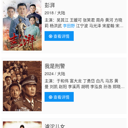
彭湃
2018 / 大陆
主演：吴其江 王媛可 张笑君 周舟 黄河 方晓
莉 杨洪武
李田野
江宁波 马光泽 宋星翰 宋沐
泽 鹿时源 张嘉文涵 胡安 魏威 许立军 王凯 刘
查看详情
一阳 王彦江 陈育臣 王廷晖 徐连顺 常晟 陈旺
林 张静东 张彭皓 葛济玮 李玉伟 冯茗惊 李应
七 金子
我是刑警
2024 / 大陆
主演：于和伟 富大龙 丁勇岱 白凡 马苏 黄
曼 刘凯 赵阳 李溪芮 胡明 李泓良 孙浩 郑晓
宁 颜世魁 冯国强 杜功海 李宝安 周波 邵兵 李
查看详情
泰 王玉宁 武笑羽 曹卫宇 赵岩松 安冬 要武 曹
骏 朱辉 高海鹏 刘恩尚 石文中 刘泊霄 白威 于
俭 孙玮 柳明明 孙强 李春嫒 秦旋 王茂蕾 许之
糯 常荻 刘喆 王奕盛 潘宏梁 霍政谚 陈子潇 朱
义
李田野
崔文静 张旭 梅洋 封新天 林一霆 党
滹沱儿女
伟 刘洁 薛淑洁 薛淑杰