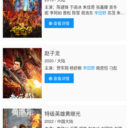
主演：陈键锋 于函冰 朱佳奇 张鑫娜 吴冬
妮 李珂如 晋松 陈莹 周浩东
李田野
苏茂 朱茗
義 梁家仁
查看详情
赵子龙
2020 / 大陆
主演：贺军翔 杨舒枫
李田野
南思恺 刁彪
查看详情
特级英雄黄继光
2022 / 中国大陆