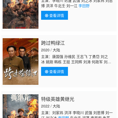
主演：李晓川 迟蓬 武强 刘之冰 刘家祎 刘思
博 洪洋 牛北壬 刘一江
李田野
查看详情
跨过鸭绿江
2020 / 大陆
主演：唐国强 孙维民 王志飞 丁勇岱 刘之
冰 姚刚 韩栋 王挺 王同辉 刘涛 何政军 刘
旭 王九胜 奚望 傅亨 李思博 卢玺 徐砡 马
查看详情
杰 娄宇健 黄诗佳 蒋方婷 吴健 王伍福 郭连
文 卢奇 马晓伟 赵凯 毕海峰 宗平 连奕名 李进
荣 徐永革 林麟 高一玮 闻杰 马诗红 赵波 徐白
晓 何云龙 李麟 袁世龙 薛靖骞
李田野
葛友
元 李健 左佰学 刘兴盛 姚扩 李博 单阳光 乌日
特级英雄黄继光
根 徐僧 张铎 张笑君 侯祥玲 刘相麟 赵小川 杨
钧丞 李印 尹键 李海兵 杜相 汪洋 刘川 张页
2022 / 大陆
石 张卫 谢钢 丰声 陶洋 王梓源 黄卫
主演：刘家祎 洪洋 李晓川 武强 刘思博 刘一
江 刘之冰
李田野
牛北壬 迟蓬 李星宏 朱芃羽