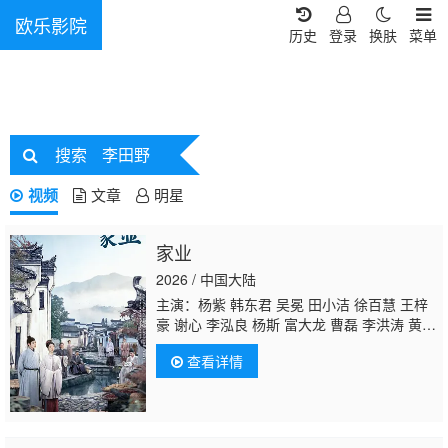
欧乐影院
历史
登录
换肤
菜单
搜索
李田野
视频
文章
明星
家业
2026 / 中国大陆
主演：杨紫 韩东君 吴冕 田小洁 徐百慧 王梓
豪 谢心 李泓良 杨斯 富大龙 曹磊 李洪涛 黄
曼 张喜前 李宝安 朱辉 刘涛 刘凯 红花 周
查看详情
知 李春嫒 王婉娟 王玉宁 李煜 舒燕 付嘉 王文
绮 洪洋 张渟渟 许之糯
李田野
陈伟栋 刘恒
甫 王学东 娜菲莎 瞿楚原