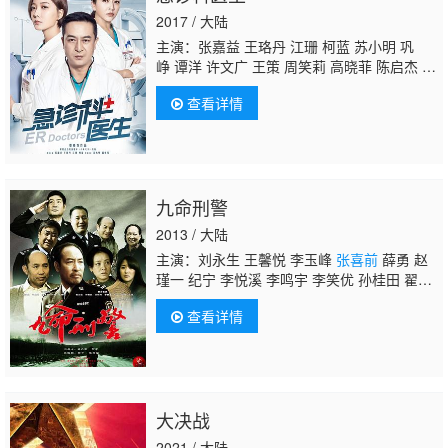
美美 张涵 张文馨 张迪扉 罗今 顾高敏 尹腾
2017 / 大陆
喆 张丽雯 殷晨曦 申贝 李永 徐
主演：张嘉益 王珞丹 江珊 柯蓝 苏小明 巩
峥 谭洋 许文广 王策 周笑莉 高晓菲 陈启杰 徐
乐同 张博宇 孙艺宁 丁洋 郑逸桐 刘衍辰 张皓
查看详情
然 岳以恩 蔡佩池 王天泽 李悦溪 范琳琳 赵
秦 杨云溪 吕途 刘荫 李亚天 宋元甫 唐雅萍 姜
析源 孙渤洋 贾妮 韩欣芮 康嘉泽 黄毅 高鑫 王
晴 夏力薪 张墨锡 丁嘉丽 纪宁 李文波 胡彩
虹 庞皓文 杨宸鉴
张喜前
金顺子 徐望 王丽
九命刑警
涵 陈维涵 杨涛 郭慧 任洛敏 张艺心 韩丹彤 傅
云昭 田岷 翟小兴 张丹彤 魏鹏 金铁峰 唐菱 赵
2013 / 大陆
亮 常荻 李萌洋 罗绪龙 徐源 孙率
主演：刘永生 王馨悦 李玉峰
张喜前
薛勇 赵
瑾一 纪宁 李悦溪 李鸣宇 李笑优 孙桂田 翟万
臣 关新伟 赵谭
查看详情
大决战
2021 / 大陆