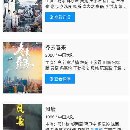
主演：杨紫 韩东君 吴冕 田小洁 徐百慧 王梓
豪 谢心 李泓良 杨斯 富大龙 曹磊 李洪涛 黄
曼
张喜前
李宝安 朱辉 刘涛 刘凯 红花 周
查看详情
知 李春嫒 王婉娟 王玉宁 李煜 舒燕 付嘉 王文
绮 洪洋 张渟渟 许之糯 李田野 陈伟栋 刘恒
甫 王学东 娜菲莎 瞿楚原
冬去春来
2026 / 中国大陆
主演：白宇 章若楠 林允 王彦霖 田雨 宋家
腾 曹征 冯嘉怡 王劲松 刘冠麟 范湉湉 于震 张
奕聪 丁勇岱 萨日娜 左小青 黄羿 胡可 马苏 英
查看详情
达 许文广 成泰燊 包贝尔 童蕾 曾黎 任重 林家
川 刘金山 王小利 牛莉 孔琳 冯雷 吴启华 保剑
锋
张喜前
崔奕 尚铁龙 袁满 杨一威 田岷 马书
良 张磊 李传缨 范雷 李晓川 甘瑞琦 陶德燕 邓
薇 王沛禄 任正斌 张瑞涵 李思博
风墙
1996 / 中国大陆
主演：邢佳栋 颜丙燕 曹卫宇 杨佩婷 陈丽
峰 孔宇亮 李冰倩 原雅轩
张喜前
王丽云 唐