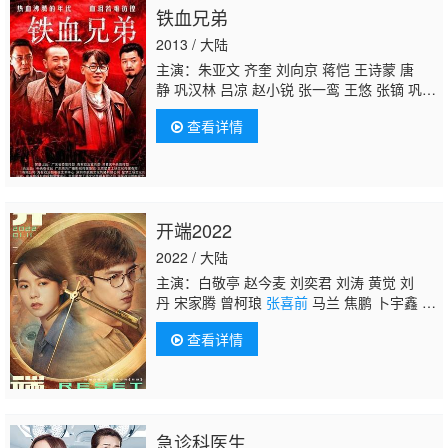
铁血兄弟
2013 / 大陆
主演：朱亚文 齐奎 刘向京 蒋恺 王诗蒙 唐
静 巩汉林 吕凉 赵小锐 张一鸾 王悠 张镝 巩天
阔 黄超 马晓宁 滕爱弦 曾虹畅 于莹莹
张喜
查看详情
前
蔡纲
开端2022
2022 / 大陆
主演：白敬亭 赵今麦 刘奕君 刘涛 黄觉 刘
丹 宋家腾 曾柯琅
张喜前
马兰 焦鹏 卜宇鑫 李
感 范帅琦 鞠帛展 余沛杉 张龄心 白宇帆 尤靖
查看详情
茹 陈牧扬 任帅 吴其江 高海鹏 李克伟 赵千
紫 马波 刘冠霖 魏伟 李斌 王宏 钱漪 陈卫 吴
珏瑾 陈小妹 沐桐 乔牧 王汀 许薇 亦明 李金
江 张浩 陈镜依 王沛禄 王枫 张靖岚 刘祉驿 李
林 于京田 丁文博 龙斌 王智 陆星 王志鹏 柳欣
急诊科医生
言 孙惟嵩 陈宇喆 陈茜 郝将 程小刚 王康康 汪