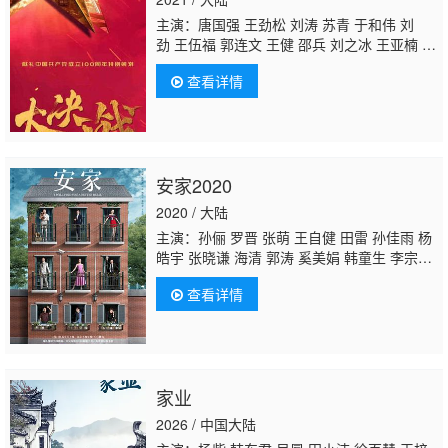
主演：唐国强 王劲松 刘涛 苏青 于和伟 刘
劲 王伍福 郭连文 王健 邵兵 刘之冰 王亚楠 郭
广平 何政军 李健 王挺 谷伟 陆思宇 韩鹏翼 安
查看详情
冬 李强 陈逸恒 霍青 朱铁 赵麒 王强 赵亮 米
学东 薛奇 徐光宇 王雷 林永健 张云龙 陈都
灵 何晟铭 宁理 姚居德 卢奇 陈月末 胡亚捷 章
申 邢岷山 刘斌 谭凯 于慧 赵秦 邵峰 毕彦
君 赵晓明 于滨 王辉 柳明明 鲍大志 刘昀 李思
安家2020
博 郑伟 战卫华 吴晓东 李艺科 姚金飞 封新
天 高强 石凉 周帅 乔晟一
张喜前
王今心 李梦
2020 / 大陆
男 曹磊 徐僧 王同辉 邢雨静 王
主演：孙俪 罗晋 张萌 王自健 田雷 孙佳雨 杨
皓宇 张晓谦 海清 郭涛 奚美娟 韩童生 李宗
翰 丁嘉丽 白志迪 胡可 郝平 王艺哲 梁超 代乐
查看详情
乐 涂凌 杨昆 丁勇岱 董可飞 王志强 康群智 陈
牧扬 迟蓬 王景烁 吴玉芳 闫学晶 翟小兴 侯凯
文 陈烨林 陆玲 崔奕 刘涛 钱洁 孙艳 孙亮 张
雯 赵峥 简宇熙 刘洁 徐囡楠 郑瑾瑜 夏德俊 朱
泳腾 苇青 郭家铭 马亮 张开泰 秦焰 安建
张喜
家业
前
李凤绪 陈冠宁 晨阳 海铃 白庆琳 李菁 韦奕
波 田淼 万美汐 卢钲 徐才根 贺彬 陈颢文 宋
2026 / 中国大陆
宁 高一清 是安 周野芒