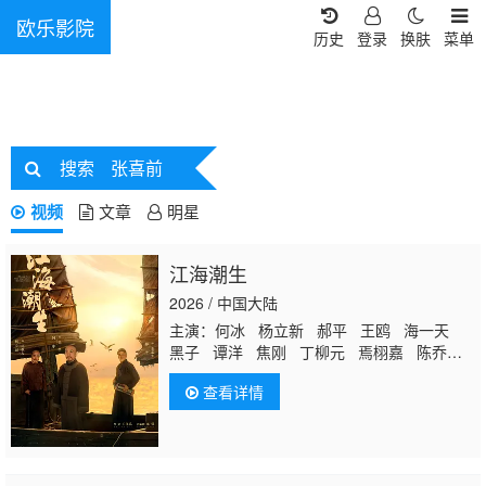
欧乐影院
历史
登录
换肤
菜单
搜索
张喜前
视频
文章
明星
江海潮生
2026 / 中国大陆
主演：何冰 杨立新 郝平 王鸥 海一天
黑子 谭洋 焦刚 丁柳元 焉栩嘉 陈乔恩
刘佳 毕彦君 董勇 沈保平 何中华 刘向
查看详情
京 仁龙 周征波 李佳宁
张喜前
臧金生
徐僧 王建新 张风 刘蕾 侯析焱 秦天宇
辛鹏