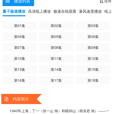
播放列表
排序
为“助手”并肩战斗，在潮声剧团老板冼碧云的帮助下，潜伏进日军情报
机构。他们不仅要破坏日军密码系统的研制，还得掩饰丁一既不眼瞎、
量子极速播放
高清线上播放
极速在线观看
暴风速度播放
线上
更半点儿不懂密码学的事实。身份背景完全不同的两人，经历过重重考
验后，结成生死之交。但丁一亲眼见证共产党人为信仰前仆后继的壮举
第01集
第02集
第03集
后，秘密成为了一名共产党员，踏上了与顾仰山完全不同的道路。这双
兄弟即将面临着人生道路上的重大考验……
第04集
第05集
第06集
第07集
第08集
第09集
第10集
第11集
第12集
第13集
第14集
第15集
第16集
第17集
第18集
第19集
第20集
第21集
内容简介
第22集
第23集
第24集
1940年上海，丁一（张一山 饰）和顾仰山（韩东君 饰）——一
第25集
第26集
第27集