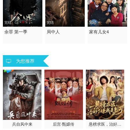
完结
完结
完结
2016 / 中国大陆 / 汉语
余罪 第一季
2020 / 大陆 / 国语
局中人
2007 / 大陆 / 国语
家有儿女4
普通话
剧情 国产
喜剧 家庭 儿童 国产
内地 大陆
为您推荐
兵自风中来
后宫·甄嬛传
悬榜求医，治好了
嫌我是乞丐