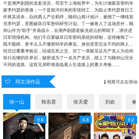
个是潮声剧团的龙套演员，苟安于上海租界中，为生计做眼盲密码专
家李约瑟的替身；一个是留洋归来的军统特工，为阻止李约瑟替日工
第28集
第29集
第30集
作将其误杀，自此两人产生羁绊，顾仰山将计就计，雇佣丁一继续冒
充李约瑟，意图破坏日军密码研究计划。丁一被卷入了这场意外，顾
第31集
第32集
第33集
仰山作为“助手”并肩战斗，在潮声剧团老板冼碧云的帮助下，潜伏进
日军情报机构。他们不仅要破坏日军密码系统的研制，还得掩饰丁一
第34集
第35集
既不眼瞎、更半点儿不懂密码学的事实。身份背景完全不同的两人，
经历过重重考验后，结成生死之交。但丁一亲眼见证共产党人为信仰
前仆后继的壮举后，秘密成为了一名共产党员，踏上了与顾仰山完全
不同的道路。这双兄弟即将面临着人生道路上的重大考验……
同主演作品
明星可左右滑动
张一山
韩东君
张天爱
刘欢
鲍
9.6
6.8
9.2