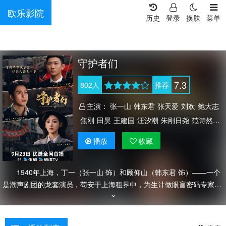
欧乐影院
历史
登录
换肤
菜单
守护者们
7.3
802
人
推荐
主演：
张一山
韩东君
张天爱
刘欢
鲍大志
焦刚
田昊
王建国
汪汐潮
朱刚日尧
范诗然
王姿允
贺镪
关畅
马跃
黄蓉
赵子琪
播放
收藏
1940年上海，丁一（张一山 饰）和顾仰山（韩东君 饰）——一个
是潮声剧团的龙套演员，苟安于上海租界中，为生计做眼盲密码专家李
约瑟的替身；一个是留洋归来的军统特工，为阻止李约瑟替日工作将其
误杀，自此两人产生羁绊，顾仰山将计就计，雇佣丁一继续冒充李约
瑟，意图破坏日军密码研究计划。丁一被卷入了这场意外，顾仰山作