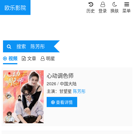
欧乐影院
历史
登录
换肤
菜单
搜索
陈芳彤
视频
文章
明星
心动调色师
2026 / 中国大陆
主演：甘望星
陈芳彤
查看详情