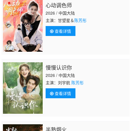
心动调色师
2026 / 中国大陆
主演：甘望星＆
陈芳彤
查看详情
慢慢认识你
2026 / 中国大陆
主演：刘宇航
陈芳彤
查看详情
半熟烟火