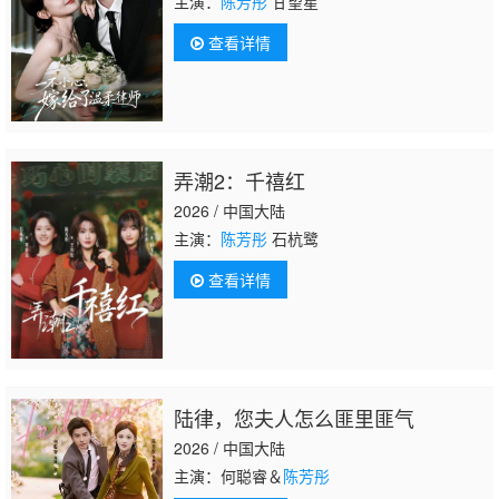
主演：
陈芳彤
甘望星
查看详情
弄潮2：千禧红
2026 / 中国大陆
主演：
陈芳彤
石杭鹭
查看详情
陆律，您夫人怎么匪里匪气
2026 / 中国大陆
主演：何聪睿＆
陈芳彤