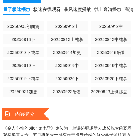
量子极速播放
极速在线观看
暴风速度播放
线上高清播放
高清
20250905初面篇
20250912上
20250912中
20250913下
20250913上纯享
20250913中纯享
20250913下纯享
20250914加更
20250915陪看
20250919上
20250919中
20250919中纯享
20250919上纯享
20250920下
20250920下纯享
20250921加更
20250922陪看
20250923上班那点事儿
20250924上
20250924上纯享
20250924中
内容简介
20250924中纯享
20250925下
20250925下纯享
《令人心动的offer 第七季》定位为一档讲述职场新人成长蜕变的职场
20250926加更
20250927陪看
20250928上班那点事儿
观察类真人秀。节目将记录一群有志于投身传媒的优秀学子前往东方