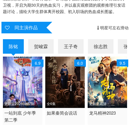
卫视，开启为期30天的热血实习，并以嘉宾观察团的观察推理引发话
20251001上
20251001上纯享
20251001中
题讨论，描绘大学生群体离开校园、初入职场的热血成长图鉴。
20251001中纯享
20251002下
20251002下纯享
同主演作品
明星可左右滑动
20251003加更
20251004陪看
20251005上班那点事儿
20251006线上观察室福利解锁
20251008上
20251008上纯享
陈铭
贺峻霖
王子奇
徐志胜
张
20251009下
20251009下纯享
20251009团建篇
6.9
6.0
9.5
20251010加更
20251011陪看
20251012上班那点事儿
20251015上
20251015上纯享
20251015中
20251015中纯享
20251016下
20251016下纯享
更新至20260807期
全6集
更新至高清
20251017加更
20251018陪看
20251019线上观察室福利解锁
2026 / 中国大陆 / 汉语
一站到底 少年季
2025 / 中国大陆 / 汉语
如果秦简会说话
2023 / 大陆 / 国语
龙马精神2023
第二季
20251020直播回放
20251022上
20251022上纯享
普通话
普通话
喜剧
大陆综艺
国产