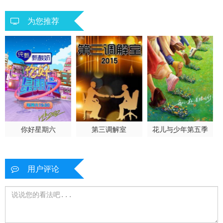
20251022中
20251022中纯享
20251023下
为您推荐
20251023下纯享
20251024加更
20251025陪看
20251026上班那点儿事
20251027直播回放
20251029上
20251029上纯享
20251030下
20251030下纯享
20251031加更
20251101陪看
20251102上班那点事儿
20251104线上观察室福利解锁
20251105上
20251105上纯享
你好星期六
第三调解室
花儿与少年第五季
20251106下
20251106下纯享
20251107加更
20251108陪看
20251112上
20251112中
用户评论
20251112上纯享
20251112中纯享
20251113下
20251113团建番外
20251113下纯享
20251114加更
20251115陪看
20251119番外篇