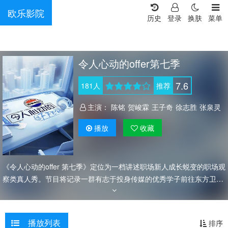
欧乐影院
历史
登录
换肤
菜单
令人心动的offer第七季
7.6
181
人
推荐
主演：
陈铭
贺峻霖
王子奇
徐志胜
张泉灵
播放
收藏
《令人心动的offer 第七季》定位为一档讲述职场新人成长蜕变的职场观
察类真人秀。节目将记录一群有志于投身传媒的优秀学子前往东方卫
视，开启为期30天的热血实习，并以嘉宾观察团的观察推理引发话题讨
论，描绘大学生群体离开校园、初入职场的热血成长图鉴。
播放列表
排序