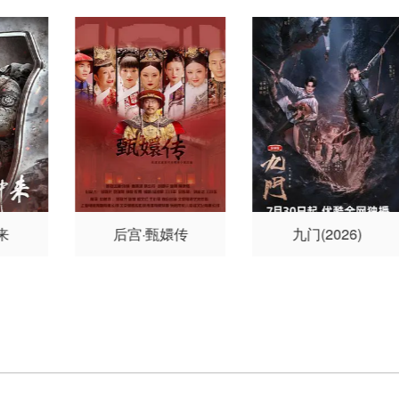
陶吉兴
邢军
来
后宫·甄嬛传
九门(2026)