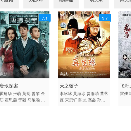
7.1
9.7
完结
完结
完结
2010 / 大陆 / 国语
2007 / 大陆 / 国语
2013
唐琅探案
天之骄子
飞哥
剧情 悬疑 国产
剧情 古装 国产
剧情 
霍建华
张萌
黄觉
曾黎
金
李冰冰
黄海冰
贾雨萌
董艺
雷佳
莎
霍思燕
于毅
马敬涵
魏
薇
宋思轩
陈龙
高鑫
孙兴
千翔
高雄
孙宁
石筱群
王灵
马敬涵
陈星旭
关晓彤
王明智
徐美
玲
胡明
贺镪
刘卫华
洪宗
义
高德海
崔一贵
段秋旭