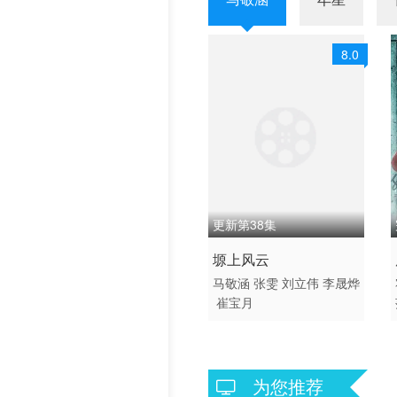
历史片
8.0
更新第38集
2026 / 中国大陆 / 汉语普
塬上风云
通话
马敬涵
张雯
刘立伟
李晟烨
崔宝月
国产
为您推荐