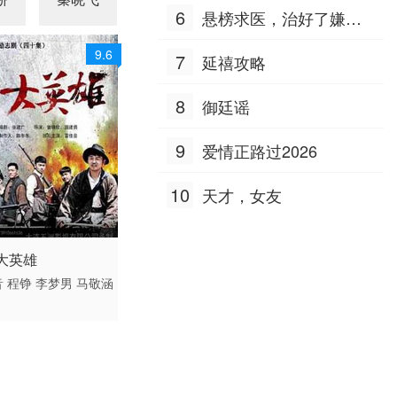
6
悬榜求医，治好了嫌我
是乞丐
9.6
7
延禧攻略
8
御廷谣
9
爱情正路过2026
10
天才，女友
 / 大陆 / 国语
大英雄
动作 国产
音
程铮
李梦男
马敬涵