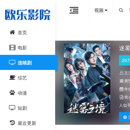
视频
首页
迷
电影
207
连续剧
动作片
主
综艺
喜剧片
类
年
动漫
爱情片
大陆综艺
简
人似
短剧
科幻片
日韩综艺
国产动漫
恐怖片
最近更新
港台综艺
日韩动漫