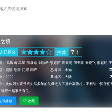
雾之境
7.1
推荐
人
已评分
演：
马敬涵
牟星
何晟铭
刘泳希
缪婷茹
洪天明
傅天骄
秦晓飞
李嘉明
型：
剧情
悬疑
犯罪
国产
导演：
未知
份：
2022
地区：
大陆
介：
姚依因为要寻找失踪多年的父母进入了篁岭雾隐村，不料途中同伴们
乎都跟一起事故有关。
立即
播放
收藏