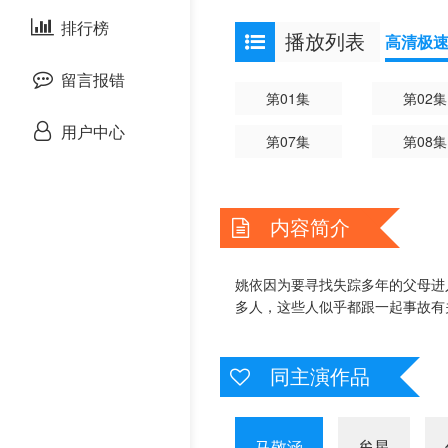
剧情片
排行榜
欧美综艺
欧美动漫
播放列表
高清极
战争片
留言报错
第01集
第02集
悬疑片
用户中心
第07集
第08集
犯罪片
内容简介
奇幻片
邵氏电影
姚依因为要寻找失踪多年的父母进
多人，这些人似乎都跟一起事故有
古装片
同主演作品
灾难片
记录片
马敬涵
牟星