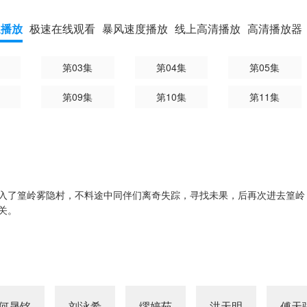
速播放
极速在线观看
暴风速度播放
线上高清播放
高清播放器
第03集
第04集
第05集
第09集
第10集
第11集
入了篁岭雾隐村，不料途中同伴们离奇失踪，寻找未果，后再次进去篁岭
关。
何晟铭
刘泳希
缪婷茹
洪天明
傅天