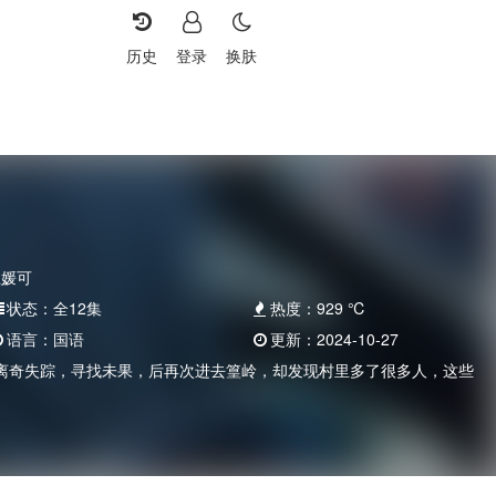
历史
登录
换肤
王媛可
状态：
全12集
热度：
929
℃
语言：
国语
更新：
2024-10-27
离奇失踪，寻找未果，后再次进去篁岭，却发现村里多了很多人，这些