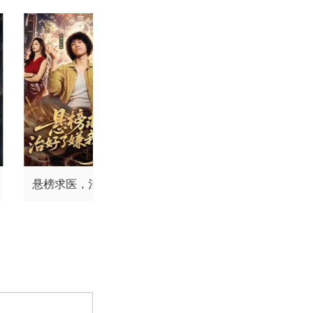
悬榜求医，治好了嫌
延禧攻略
我是乞丐