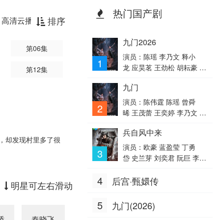
热门国产剧
排序
高清云播放器
九门2026
第06集
演员：陈瑶 李乃文 释小
1
龙 应昊茗 王劲松 胡耘豪 季
第12集
肖冰 陈伟霆 徐正溪 曾舜
九门
晞 王奕婷
演员：陈伟霆 陈瑶 曾舜
2
晞 王茂蕾 王奕婷 李乃文 释
小龙 应灏铭 季肖冰 胡耘
兵自风中来
豪 徐正溪 章涛 王祖一 刘
，却发现村里多了很
畅 杨钧丞 杨昊博 陈鸿锦 吴
演员：欧豪 蓝盈莹 丁勇
3
圣麒 林秋楠 扈帷 雷丰瑞
岱 史兰芽 刘奕君 阮巨 李幼
斌 侯勇 于景骁 王春宇 关亚
4
后宫·甄嬛传
军 杨舒 吴岳阳 张进 陈方
明星可左右滑动
舟 陈启杰 周德华 赵长洲 赵
荀 费鲤齐 夏侯镔 徐洪浩 傅
5
九门(2026)
程鹏 谢心
骄
秦晓飞
李嘉明
王媛可