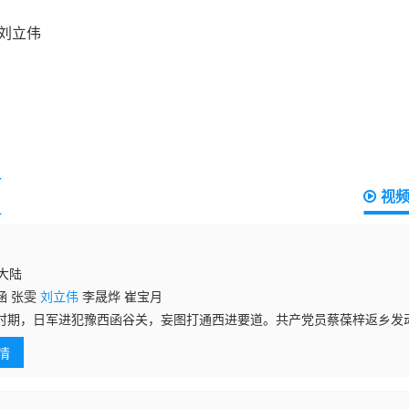
视
国大陆
涵 张雯
刘立伟
李晟烨 崔宝月
时期，日军进犯豫西函谷关，妄图打通西进要道。共产党员蔡葆梓返乡发
入狱。狱中结识当地两大刀客首领，凭借胆识与格局化解恩怨、凝聚人心
情
官兵与乡间百