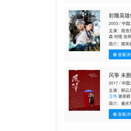
射雕英雄传
2003 / 中
主演：周浩东
森 何晴 张
勇智 毕力格
简介：
南宋
的内人都已
查看详
来杀身之祸
风筝 未
2017 / 中
主演：柳云龙
立伟
谢承颖 
米多 孙丽军
简介：
重庆
光 邵敏 顾
“风筝”，
燕华 施琅 
查看详
不成为自己