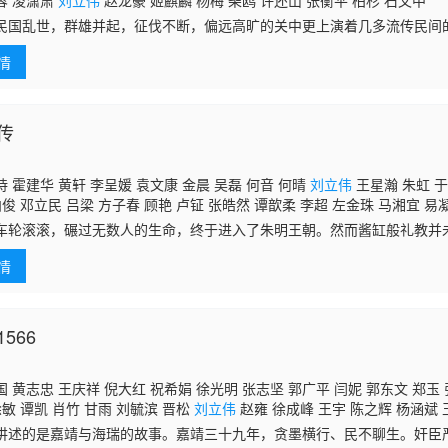
蓉 凌潇肃
刘立伟
赵龙豪 姬麒麟 杨梅 柴鸥 许还山 张衡平 柏杉 石文中
民国乱世，群雄并起，征伐不断，偏远高旷的关中更上演着几多流传民间
喜凤（田海蓉 饰）自幼和墩子结成娃娃亲，但墩子的父亲因与土匪扯上
情
年后复
传
 霍建华 黄轩 李呈媛 袁文康 金晨 吴磊 何音 何晴
刘立伟
王星瀚 朱虹 于
柏俊 邓立民 吕梁 方子春 顾艳 卢钲 张皓然 谭歆柔 李超 左金珠 马湘宜 易
常晋 李玮珽 彭豆豆 陈欣予 张逸杰 张籽沐 崔可法 屈刚 徐鹏凯 陆梅芳 曲哲
车轮滚滚，碾过无数人的生命，终于进入了朱明王朝。然而酱缸般礼教并
项瑾 金龙 周彦呈 姬晓飞 侯俊龙 于永海 李昱孚 楼芸昊 武泽锦熙 胡顺儿 
反而更加严苛地禁锢着人性的自由。尤其是女性，她们不仅身体受到束缚
情
少女谭允贤（
566
 黄志忠 王庆祥 倪大红 祝希娟 徐光明 张志坚 郭广平 闫妮 郭东文 郑玉 
徐敏 谭凯 肖竹 甘雨 刘毓滨 晋松
刘立伟
赵雍 徐成峰 王宇 陈之辉 杨涵斌 
一 穆泓屹 李婧 耿长军
讲述的是嘉靖与海瑞的故事。嘉靖三十九年，贪墨横行、民不聊生。奸臣