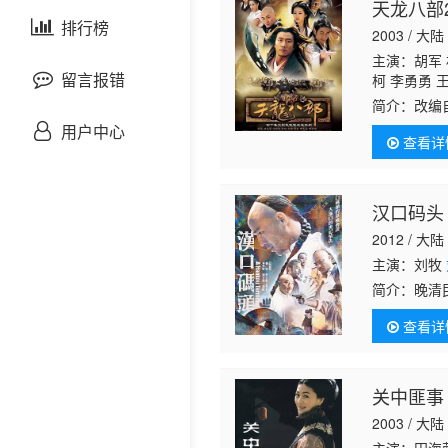
天龙八部2
剧情片
泰国剧
排行榜
欧美综艺
欧美动漫
2003 / 大陆
主演：胡军 
战争片
留言报错
柯 李勇勇 
雍 修革 巴
简介：
改编
文 杨念生 
悬疑片
之妻康敏所
用户中心
查看详
调查途中遇
犯罪片
汉口码头
奇幻片
2012 / 大陆
主演：刘牧
邵氏电影
简介：
晚清
虚心求教，
古装片
查看详
茶叶之路，
灾难片
关中匪事
2003 / 大陆
记录片