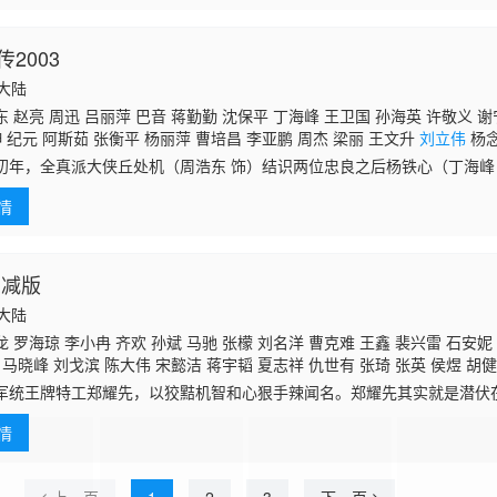
2003
国大陆
 赵亮 周迅 吕丽萍 巴音 蒋勤勤 沈保平 丁海峰 王卫国 孙海英 许敬义 谢
伸 纪元 阿斯茹 张衡平 杨丽萍 曹培昌 李亚鹏 周杰 梁丽 王文升
刘立伟
杨念
初年，全真派大侠丘处机（周浩东 饰）结识两位忠良之后杨铁心（丁海峰
怀孕，丘处机为尚未出生的孩子取名杨康与郭靖，借以纪念“靖康之变”。
情
，郭
删减版
国大陆
 罗海琼 李小冉 齐欢 孙斌 马驰 张檬 刘名洋 曹克难 王鑫 裴兴雷 石安妮
马晓峰 刘戈滨 陈大伟 宋懿洁 蒋宇韬 夏志祥 仇世有 张琦 张英 侯煜 胡健
 沉浮 刘志云 李保国 王留胜 吴潇娜 张文东 王冠淇 程泓 李斌 宋梵常乐 
军统王牌特工郑耀先，以狡黠机智和心狠手辣闻名。郑耀先其实就是潜伏
鑫 张捷 徐晟 王迅 宋金奇 苏晴 金潇 刘小翠 张红革 宋志安 朱海军 鄢佳辉 
为了确保“风筝”像一把尖刀始终刺在敌人的心脏上，在最关键时刻给国民党
童晓梅 李昭 韩岚
情
同志眼