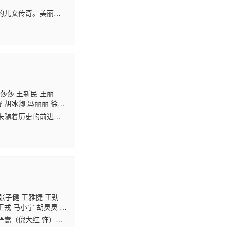
的儿女传奇。美丽坚
关联而被保安队长罗玉
莎莎 王新民 王丽
凝 胡冰卿 冯丽丽 徐晓
明 韩振华 盛朗熙 陆
未随着历史的前进而
夏子瑜 王豹
，连灵魂也被深深压
张子健 王雅捷 王劲
王戎 马小宁 胡灵灵 林
严嵩（倪大红 饰）党