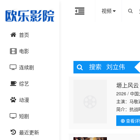
视频
首页
电影
搜索
刘立伟
连续剧
动作片
综艺
塬上风云
喜剧片
国产剧
2026 / 中
动漫
爱情片
港台剧
主演：马敬
大陆综艺
简介：
抗战
遭误解蒙冤
短剧
科幻片
日韩剧
日韩综艺
国产动漫
查看详
刀客、爱国
恐怖片
最近更新
欧美剧
港台综艺
日韩动漫