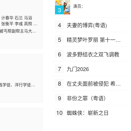
演员：
3
 计春华 石兰 马浴
伟
张衡平 李彧 高照 赵
4
夫妻的博弈(粤语)
 黄小蕾 刘仲元 周晓
）被丐帮副帮主马大元
了更大的纠葛。他在
5
精灵梦叶罗丽 第十一季
（下）
6
波多野结衣之双飞调教
7
九门2026
8
在丈夫面前被侵犯 希岛
栈学徒、洋行学徒，
中，历经磨难，勇闯
爱理 IPZ-505
9
非份之罪（粤语）
10
蜘蛛侠：崭新之日