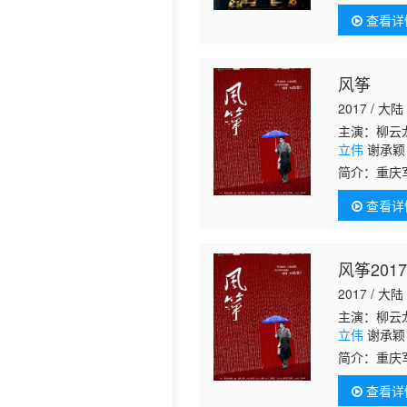
羽密布、权
查看详
宝国 饰）练
风筝
2017 / 大陆
主演：柳云龙
立伟
谢承颖 
米多 孙丽军
简介：
重庆
光 邵敏 顾
“风筝”，
燕华 施琅 
查看详
不成为自己
风筝201
2017 / 大陆
主演：柳云龙
立伟
谢承颖 
米多 孙丽军
简介：
重庆
光 邵敏 顾
“风筝”，
燕华 施琅 
查看详
不成为自己