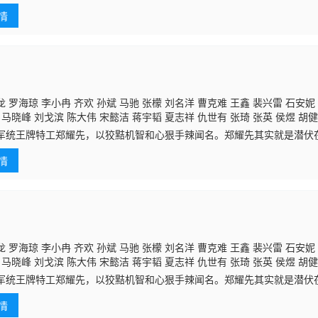
倾朝野，清官海瑞（黄志忠 饰）不惧强权，敢于向腐朽封建的皇权发起
情
道
 罗海琼 李小冉 齐欢 孙斌 马驰 张檬 刘名洋 曹克难 王鑫 裴兴雷 石安妮
马晓峰 刘戈滨 陈大伟 宋懿洁 蒋宇韬 夏志祥 仇世有 张琦 张英 侯煜 胡健
 沉浮 刘志云 李保国 王留胜 吴潇娜 张文东 王冠淇 程泓 李斌 宋梵常乐 
军统王牌特工郑耀先，以狡黠机智和心狠手辣闻名。郑耀先其实就是潜伏
鑫 张捷 徐晟 王迅 宋金奇 苏晴 金潇 刘小翠 张红革 宋志安 朱海军 鄢佳辉 
为了确保“风筝”像一把尖刀始终刺在敌人的心脏上，在最关键时刻给国民党
童晓梅 李昭 韩岚
情
同
7
 罗海琼 李小冉 齐欢 孙斌 马驰 张檬 刘名洋 曹克难 王鑫 裴兴雷 石安妮
马晓峰 刘戈滨 陈大伟 宋懿洁 蒋宇韬 夏志祥 仇世有 张琦 张英 侯煜 胡健
 沉浮 刘志云 李保国 王留胜 吴潇娜 张文东 王冠淇 程泓 李斌 宋梵常乐 
军统王牌特工郑耀先，以狡黠机智和心狠手辣闻名。郑耀先其实就是潜伏
鑫 张捷 徐晟 王迅 宋金奇 苏晴 金潇 刘小翠 张红革 宋志安 朱海军 鄢佳辉 
为了确保“风筝”像一把尖刀始终刺在敌人的心脏上，在最关键时刻给国民党
童晓梅 李昭 韩岚
情
同