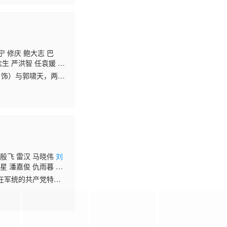
宁 修庆 鲍大志 巴
生 严洪智 任袁媛 尤
 饰）与郭啸天，两位
不料丘处机为两家人招
 殷飞 雷汉 马晓伟
刘
星 潘嘉俊 仇雨暮 潘
戴文超 惠建国 柳冰
在军统的共产党特工
肖伽芮 霍亚楠 王涵 孙
致命一击，郑耀先不得