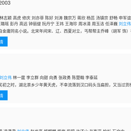
003
林志颖 高虎 修庆 刘亦菲 陈好 刘涛 魏宗万 蒋欣 杨蕊 汤镇宗 舒畅 申军谊
王璐瑶 彭丹 高远 钟丽缇 阮丹宁 王祎 王海珍 周冰清 周玉洁 任泽巍
刘立
音 吕士刚 谢雨欣 张谦 任舞 鄂不斯 晋松 郑爽 孙蛟龙 许还山 张纪中 马仑
自金庸同名小说。北宋年间宋、辽、西夏对立，丐帮帮主乔峰（胡军 饰
许敬义 张楠 赵强 廖琪瑛
害，被武林所不齿，乔峰为查出真相为自己平反开始了调查之路，却引发
情
上了大
刘立伟
林一霆 李立群 向甜 向勇 张政勇 陈楚翰 李泰延
民初之时，湖北茶乡少年黄天虎，不幸流落到汉口码头当扁担，又当过货
在乡情、友情、爱情的纠缠碰撞中，在码头上各派力量对利益的追逐较量
情
体现了他