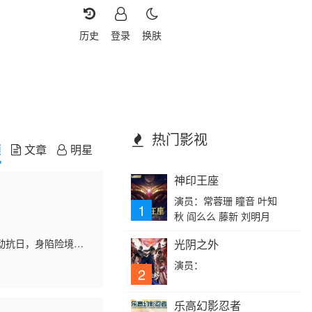
历史
登录
换肤
热门影视
频
文章
明星
神印王座
演员：常蓉珊 瞳音 叶知
1
秋 阎么么 藤新 刘明月
动抗日，身陷险境还
光阴之外
。他奔走串联，团结
演员：
2
乐高幻影忍者