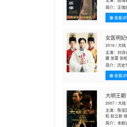
主演：田海
简介：
正值
历史片
强的的女孩
查看详
璋杀害，多
女医明妃
2016 / 大陆
主演：刘诗诗
媛 张雷 张
璐 公方敏 
简介：
历史
媛媛 阳光 
走向文明，
查看详
抑着。美丽
大明王朝1
2007 / 大陆
主演：陈宝国
松 赵立新 
海韵 三浦研
简介：
本剧