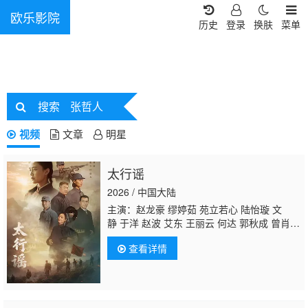
欧乐影院
历史
登录
换肤
菜单
搜索
张哲人
视频
文章
明星
太行谣
2026 / 中国大陆
主演：赵龙豪 缪婷茹 苑立若心 陆怡璇 文
静 于洋 赵波 艾东 王丽云 何达 郭秋成 曾肖
龙 张永健 魏大鸣
张哲人
查看详情