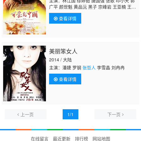
主演：林江国 缪婷茹 唐国强 张歌 印小天 郭
广平 颜世魁 黄品沅 黑子 宗峰岩 王亚楠 王绘
春 赵波 王韦智 那志东 刘卫华 晋松 周帅 郝荣
查看详情
光 曲少石 苑立若心 源唯杰 上白 叶鹏 董海 王
伯昭 王俊东 王东辉 温浩铎
张哲人
姚增强 宋
杨 于杪鑫 曾肖龙 曹元泰 刘子晨 杨念生 杨千
里 李文安 杨琪芳 毛大伟 洪司洋 张钧译 王正
权 邢文杰 贾伟 节冰 王政 陆彭 高川 梁椰
美丽笨女人
雯 彭振中 吴克刚 王孟志 李欣阳 牛淏然 张
凯 朱旭 凌邦祖 马龙 孟霞 袁江轶 吴勇泉 周尔
2014 / 大陆
宓 陈旺林 周跃芳 李旗山 英雄 张
主演：潘婕 罗钢
张哲人
李雪晶 刘冉冉
查看详情
上一页
1/1
下一页
在线留言
最近更新
排行榜
网站地图