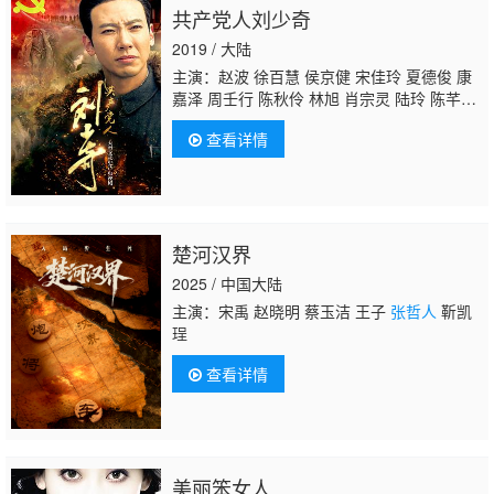
共产党人刘少奇
2019 / 大陆
主演：赵波 徐百慧 侯京健 宋佳玲 夏德俊 康
嘉泽 周壬行 陈秋伶 林旭 肖宗灵 陆玲 陈芊
桦 张琳 张明健 吴盼
张哲人
张晚意 褚栓忠 耿
查看详情
一智 李双喜 刘银 齐峰 郑锡龙 许璟琨 朱洪
霖 南凯 高远 何强 周期 夏天 杜晓书 乔涵 欧
崇阳 张倬闻 马梓铭 马明宇 魏子涵 刘学 刘
聪 李戈 王凯 傅云昭 茅菁 吕途 冉星华 刘泽宇
楚河汉界
2025 / 中国大陆
主演：宋禹 赵晓明 蔡玉洁 王子
张哲人
靳凯
珵
查看详情
美丽笨女人