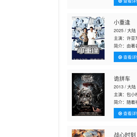
查看详
了婚姻的殿
小重逢
2025 / 大陆
主演：许亚军
简介：
由著
查看详
诡拼车
2013 / 大陆
主演：包小柏
简介：
随着
（倪景阳 
查看详
建军（张羽
战心时刻