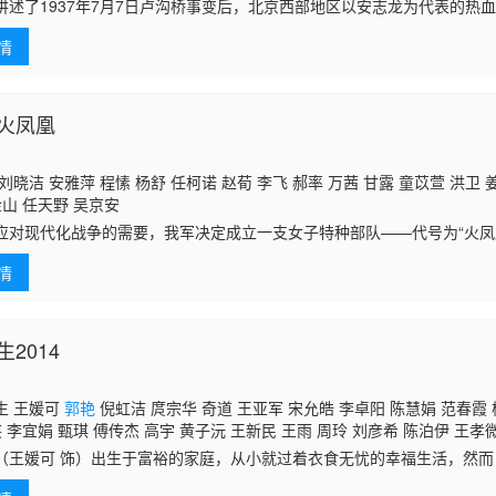
讲述了1937年7月7日卢沟桥事变后，北京西部地区以安志龙为代表的热
日游击队受到日本侵略者的严重破坏后，临危受命，带着国恨家仇回到家
情
与狡猾
火凤凰
刘晓洁 安雅萍 程愫 杨舒 任柯诺 赵荀 李飞 郝率 万茜 甘露 童苡萱 洪卫
山 任天野 吴京安
应对现代化战争的需要，我军决定成立一支女子特种部队——代号为“火凤
不堪回首往事的硬汉雷战（徐佳 饰）受命担任突击队的队长。在此之后
情
）
2014
生 王媛可
郭艳
倪虹洁 庹宗华 奇道 王亚军 宋允皓 李卓阳 陈慧娟 范春霞 
笑 李宜娟 甄琪 傅传杰 高宇 黄子沅 王新民 王雨 周玲 刘彦希 陈泊伊 王孝
李冬冬 时夺 党伟 党帅 周百恩 白雪 曹琪琦 李炎 大卫 张大鹏 单寅松 高权
（王媛可 饰）出生于富裕的家庭，从小就过着衣食无忧的幸福生活，然
艺锦 王一摸 王一样 秦琳 张越
却偏偏爱上了家境平凡的张扬（奇道 饰），不顾家人强烈的反对，林舒