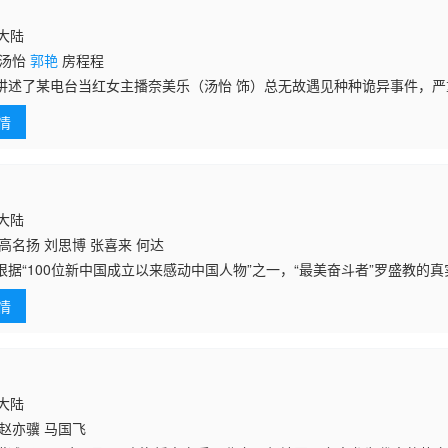
国大陆
 汤怡
郭艳
房程程
讲述了某电台当红女主播奈美乐（汤怡 饰）总无故遇见种种诡异事件，
工作中频频出错，台长命思思（
郭艳
饰）接任其职位代替奈美乐主持节目
情
极度专一
国大陆
高名扬 刘思博 张喜来 何达
根据“100位新中国成立以来感动中国人物”之一，“最美奋斗者”罗盛教的真
的罗盛教是侦察连的一位文书，紧张的战斗期间，他和抗美援朝的各位志
情
攻
国大陆
赵亦骥 马国飞