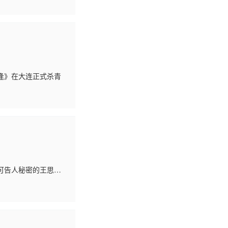
逢》在大连正式杀青
可告人秘密的王思瑶
庆（孔铭 饰）坐进冯