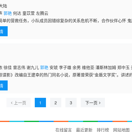
国大陆
声
郭艳
何达 童苡萱 左腾云
简单的营救任务，小队成员因错综复杂的关系危机不断，合作伙伴心怀 
成任务之时，才蓦然惊觉，他们已经陷身于一场巨大的阴谋当中……
情
 徐佳 曾志伟 谢九儿
郭艳
安琥 李子雄 余男 维他亚·潘斯林加姆 郑中玉 
踪谍影》改编自王建幸的热门同名小说，原著曾荣获“金盾文学奖”。讲述
的女儿被绑架，被索要巨额赎金。该公司安保队长、退伍军人肖剑，为弥
情
严，协助
上一页
1
2
3
下一页
在线留言
最近更新
排行榜
网站地图