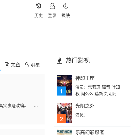
历史
登录
换肤
热门影视
频
文章
明星
神印王座
演员：常蓉珊 瞳音 叶知
1
秋 阎么么 藤新 刘明月
盛教的真实事迹改编。
光阴之外
各位志愿军战士不仅
演员：
2
乐高幻影忍者