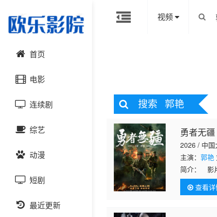
视频
首页
电影
搜索
郭艳
连续剧
动作片
综艺
勇者无疆
喜剧片
国产剧
2026 / 中
动漫
爱情片
港台剧
主演：
郭艳
大陆综艺
简介：
影片
参与抗美援
短剧
科幻片
日韩剧
日韩综艺
国产动漫
查看详
要面对敌军
恐怖片
最近更新
欧美剧
港台综艺
日韩动漫