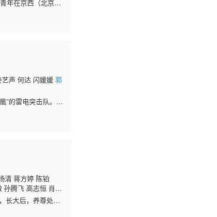
血青年在京西（北京西
乡，重新组建京西抗
 姜艺声 何达 闪媛媛
郭
凰”的雷电突击队。曾
，清华高材生叶寸心
杨清 蒋方婷 陈铂
微 孙腾飞 高志恒 肖雯
利 原雪 刘美妙 吕晓
而，长大后，养尊处优
义无反顾地同张扬步入