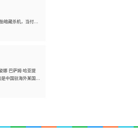
鬼胎暗藏杀机，当付出
姿娜 巴萨姆·哈亚提
的是中国驻海外某国一
补自己的失职过错，