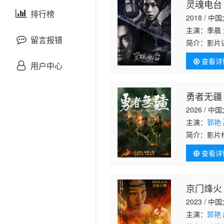
灵魂电台
剧情片
泰国剧
排行榜
欧美综艺
欧美动漫
2018 / 中
主演：季晨
战争片
留言报错
简介：
影片
态，导致在
查看详
悬疑片
面对感情也
用户中心
犯罪片
勇者无疆
2026 / 中
奇幻片
主演：
郭艳
简介：
影片
邵氏电影
美援朝战争
查看详
敌军的猛烈
古装片
京门烽火
灾难片
2023 / 中
记录片
主演：
郭艳