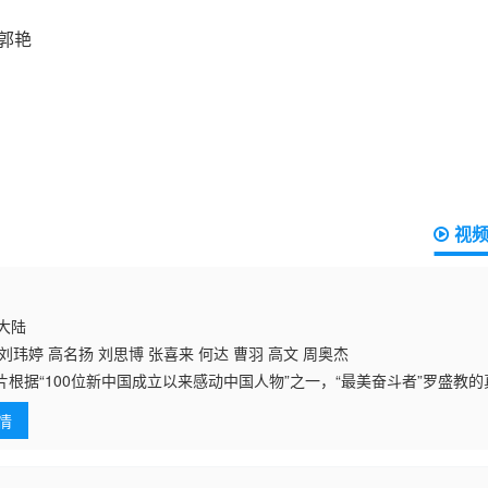
视
国大陆
刘玮婷 高名扬 刘思博 张喜来 何达 曹羽 高文 周奥杰
根据“100位新中国成立以来感动中国人物”之一，“最美奋斗者”罗
朝战争的罗盛教是侦察连的一位文书，紧张的战斗期间，他和抗美援朝的
情
的