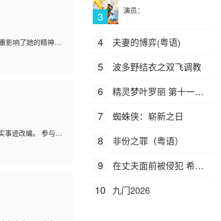
演员：
3
4
夫妻的博弈(粤语)
严重影响了她的精神状
。她不仅工作出色，
5
波多野结衣之双飞调教
6
精灵梦叶罗丽 第十一季
（下）
7
蜘蛛侠：崭新之日
实事迹改编。 参与抗
8
非份之罪（粤语）
愿军战士不仅要面对
9
在丈夫面前被侵犯 希岛
爱理 IPZ-505
10
九门2026