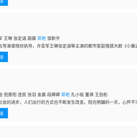
情
堂。
 王琳 张定涵 路晨
郭艳
邹新宇
名导演曾晓欣执导，许亚军王琳张定涵等主演的都市家庭情感大剧《小重
情
 倪景阳 连凯 张羽 金晨 段卿卿
郭艳
孔小铭 董祺 王劲松
社会的进步，人们出行的方式也不断发生改变。阳光明媚的一天，心怀不
饰）、时尚女郎红雨（
郭艳
饰）、律师冯乐（段卿卿 饰）以及小画家兰庆
情