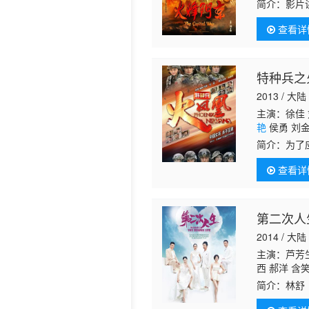
简介：
影片
部地区）抗
历史片
查看详
日武装，并
特种兵之
2013 / 大陆
主演：徐佳 
艳
侯勇 刘金
简介：
为了
经有过一段
查看详
（刘晓洁 饰
第二次人生
2014 / 大陆
主演：芦芳
西 郝洋 含
娟 张彤静 
简介：
林舒
鸿 李维 康
的千金小姐