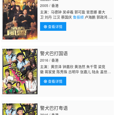
2005 / 香港
主演：马德钟 吴卓羲 郭可盈 官恩娜 姜大
卫 刘丹 江汉 蔡国庆
鲁振顺
卢海鹏 郭政鸿 骆
应钧 姚子羚 程可为 蔡子健 莫家尧 陈秀珠 杨
查看详情
婉仪 冯素波 李鸿杰 李枫 胡定欣 招石文 杨瑞
麟 张松枝 李成昌 鲁文杰 王俊棠 刘桂芳
警犬巴打国语
2016 / 香港
主演：黄宗泽 钟嘉欣 黄浩然 朱千雪 梁竞
徽 蒋家旻 陈秀珠 古明华 张嘉儿 陆永 盖世
宝 李子奇 梁珈咏 杨瑞麟 欧瑞伟 李家声 李霖
查看详情
恩 沈卓盈 李君妍 钟志光 何启南 王绮琴 何俊
轩 董敬文 袁镇业 关浩扬 谭伟权 容天佑 陈嘉
辉 何伟业 黄得生 邵卓尧 谭坤伦 陈勉良 方伊
琪 秦煌 刘江
鲁振顺
吴绮珊 沈可欣 陈荣峻 周
梓盈 马贯东 陈珈颖 许碧姬 罗天池 张彦博 曾
警犬巴打粤语
慧云 徐玟晴 李冈龙 陈洁玲 陈华鑫 陈俊坚 祝
文君 周丽欣 黄颖君 李海生 郭千瑜 陈伟洪 焦
2016 / 香港