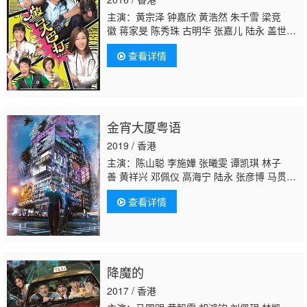
浩轩 吴云甫 余应彤 彭纪谚 陈伟琪 麦皓
主演：黄宗泽 钟嘉欣 黄浩然 朱千雪 梁竞
徽 蒋家旻 陈秀珠 古明华 张嘉儿 陆永 盖世
宝 李子奇 梁珈咏 杨瑞麟 欧瑞伟 李家声 李霖
查看详情
恩 沈卓盈 李君妍 钟志光 何启南 王绮琴 何俊
轩 董敬文 袁镇业 关浩扬 谭伟权 容天佑 陈嘉
辉 何伟业 黄得生 邵卓尧 谭坤伦 陈勉良 方伊
琪 秦煌 刘江
鲁振顺
吴绮珊 沈可欣 陈荣峻 周
梓盈 马贯东 陈珈颖 许碧姬 罗天池 张彦博 曾
金宵大厦粤语
慧云 徐玟晴 李冈龙 陈洁玲 陈华鑫 陈俊坚 祝
文君 周丽欣 黄颖君 李海生 郭千瑜 陈伟洪 焦
2019 / 香港
浩轩 吴云甫 余应彤 彭纪谚 陈伟琪 麦皓
主演：陈山聪 李施嬅 张曦雯 谭凯琪 林子
善 黄祥兴 邓佩仪 高海宁 陆永 张彦博 马贯
东 郑耀轩 黄子雄 赵希洛 欧阳巧莹 卫志豪 阮
查看详情
儿 陈嘉辉 尹诗沛
鲁振顺
李丽丽 叶凯茵 方绍
聪 李家声 陈振华 何启南 黄雪儿 梁茵 黄文
意 罗泳娴 吴嘉仪 范文雅 萧丽芠 杨家宝 林夏
薇 梁雯蔚
降魔的
2017 / 香港