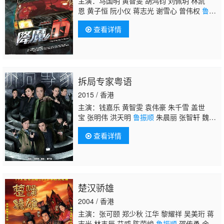
主演：马国明 黄智雯 胡鸿钧 刘佩玥 林凯
恩 黄子恒 阮小仪 蒋志光 谢雪心 曾伟权
鲁振
顺
马海伦 赵永洪 陈荣峻 谭嘉仪 曾守明 邵卓
查看详情
尧 金刚 韦家雄 李家鼎 余子明 何远东 曾健
明 王俊棠 黄建东 王致迪 庄锶敏 袁镇业 彭纪
谚 李君妍 刘温馨 吴嘉仪 郭田葰 何俊轩 邓永
健 莫家淦 刘江 洪永城 罗兰 黄炜溏 苏恩磁 盖
世宝 陈华鑫 曹思诗 曾慧云 关浩扬 李海生 周
拆局专家粤语
梓盈 安德尊 吕慧仪 赖慰玲 沈可欣 范文雅 黄
得生 周丽欣 方绍聪
2015 / 香港
主演：钱嘉乐 黄智雯 袁伟豪 朱千雪 盖世
宝 张明伟 洪天明
鲁振顺
朱晨丽 张智轩 魏焌
皓 周志康 朱滙林 赵希洛 彭怀安 罗浩铭 焦浩
查看详情
軒 吴云甫 何佩珉 吕珊 李国麟 孙慧雪 马蹄
露 蔡国庆 林秀怡 王致迪 郭栢榮 陈芷尤 沈可
欣 謝可逸 张美妮 黄淑仪 苏恩磁 顾冠忠 刘天
龙 谭永浩 徐玟晴 譚坤倫 曾慧云 黃毅進 黄得
生 陈伟琪 林景程 何沛霖 施駿喆 范仲恒 黃耀
楚汉骄雄
煌 謝欣延 阮浩棕
2004 / 香港
主演：张可颐 郑少秋 江华 黎耀祥 吴美珩 蒋
志光 林韦辰 艾威 陈荣峻
鲁振顺
邵传勇 余子