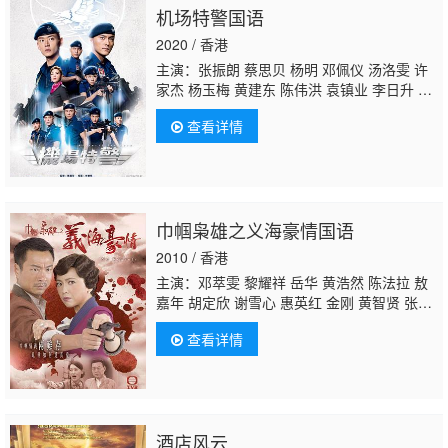
机场特警国语
云 杨家宝 林宥乔 曾健明 李丽霞 郑咏谦 方绍
聪 郑健乐 岑杏贤 庄思明 李漫芬 潘冠霖 李兴
2020 / 香港
华 唐嘉麟 郭千瑜 周丽欣 莫伟文 吴
主演：张振朗 蔡思贝 杨明 邓佩仪 汤洛雯 许
家杰 杨玉梅 黄建东 陈伟洪 袁镇业 李日升 叶
凯茵 苏恩磁 关礼杰 潘志文
鲁振顺
黄子恒 王
查看详情
梓轩 吴家乐 黎振烨 朱敏瀚 杨证桦 冼灏英 何
启南 姚亦澧 崔锦棠 赵乐贤 蔡国威 李善恒 刘
天龙 江富强 卫志豪 刘嘉琪 杨嘉欣 张雪莹 何
依婷 赖慰玲 泰臣 孙慧雪 陈嘉辉 刘温馨 王绮
琴 程可为 林敬刚 陈荣峻 陈建文 姚莹莹 曾慧
巾帼枭雄之义海豪情国语
云 杨家宝 林宥乔 曾健明 李丽霞 郑咏谦 方绍
聪 郑健乐 岑杏贤 庄思明 李漫芬 潘冠霖 李兴
2010 / 香港
华 唐嘉麟 郭千瑜 周丽欣 莫伟文 吴
主演：邓萃雯 黎耀祥 岳华 黄浩然 陈法拉 敖
嘉年 胡定欣 谢雪心 惠英红 金刚 黄智贤 张松
枝
鲁振顺
姚莹莹 江美仪 麦长青 马海伦
查看详情
酒店风云