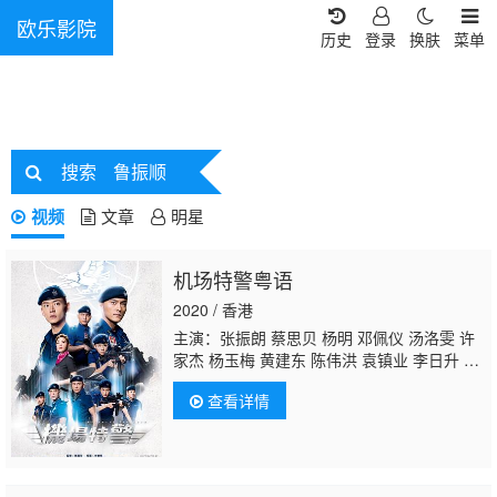
欧乐影院
历史
登录
换肤
菜单
搜索
鲁振顺
视频
文章
明星
机场特警粤语
2020 / 香港
主演：张振朗 蔡思贝 杨明 邓佩仪 汤洛雯 许
家杰 杨玉梅 黄建东 陈伟洪 袁镇业 李日升 叶
凯茵 苏恩磁 关礼杰 潘志文
鲁振顺
黄子恒 王
查看详情
梓轩 吴家乐 黎振烨 朱敏瀚 杨证桦 冼灏英 何
启南 姚亦澧 崔锦棠 赵乐贤 蔡国威 李善恒 刘
天龙 江富强 卫志豪 刘嘉琪 杨嘉欣 张雪莹 何
依婷 赖慰玲 泰臣 孙慧雪 陈嘉辉 刘温馨 王绮
琴 程可为 林敬刚 陈荣峻 陈建文 姚莹莹 曾慧