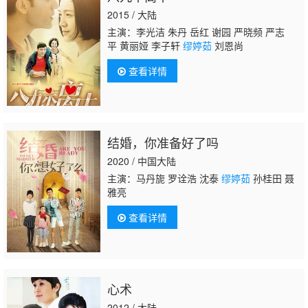
2015 / 大陆
主演：李光洁 朱丹 岳红 谢园 严晓频 严志
平 黄丽娅 李子轩
缪婷茹
刘恩尚
查看详情
结婚，你准备好了吗
2020 / 中国大陆
主演：马丹旎 罗诠浩 沈泰
缪婷茹
孙桂田 聂
雅亮
查看详情
心术
2012 / 大陆