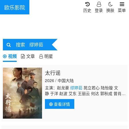
欧乐影院
历史
登录
换肤
菜单
搜索
缪婷茹
视频
文章
明星
太行谣
2026 / 中国大陆
主演：赵龙豪
缪婷茹
苑立若心 陆怡璇 文
静 于洋 赵波 艾东 王丽云 何达 郭秋成 曾肖
龙 张永健 魏大鸣 张哲人
查看详情