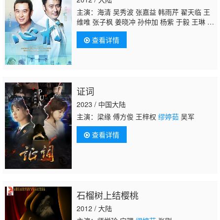
主演：海清 吴秀波 张嘉益 韩雨芹 翟天临 王
维唯 张子枫 姜晓冲 孙仲加 杨紫 于毅 王琳 姚
安濂 王诗槐
缪婷茹
苏德 李保安 苏强 郑昊 张
查看详情
磊 吴晶 马丹旎 赵晓露 高卉 陶雪荣 王骊娅 施
大生 左启泽 孙艺菲 徐玉兰 张立秋 李树生 万
昌皓 杨涛 张芝华 唐宁 张国庆 姚桂中 马冠
英 俞建国 吴竞 秦怡
证词
2023 / 中国大陆
主演：梁缘 傅方俊 王梓权
缪婷茹
吴军
查看详情
石榴树上结樱桃
2012 / 大陆