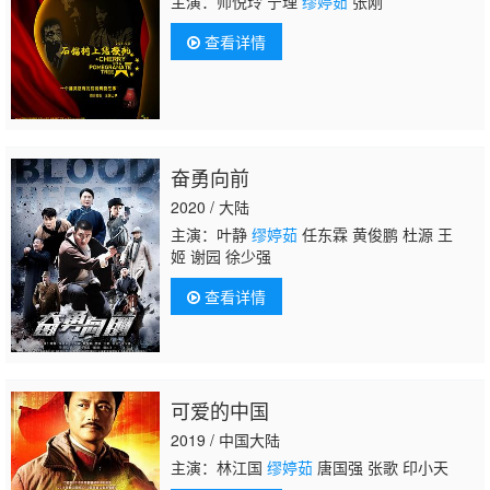
主演：师悦玲 宁理
缪婷茹
张刚
查看详情
奋勇向前
2020 / 大陆
主演：叶静
缪婷茹
任东霖 黄俊鹏 杜源 王
姬 谢园 徐少强
查看详情
可爱的中国
2019 / 中国大陆
主演：林江国
缪婷茹
唐国强 张歌 印小天