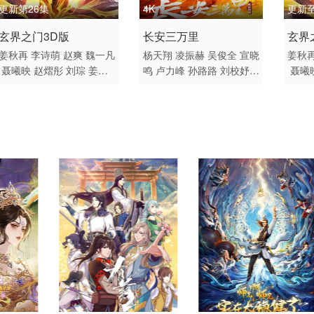
更新第26集
4K
更新至
2025 / 中国大陆 / 汉语普
2023 / 中国大陆 / 汉语普
2025
玄界之门3D版
长安三万里
玄界
通话
通话
国产
姜秋再
李诗萌
赵爽
魏一凡
杨天翔
凌振赫
吴俊全
宣晓
姜秋
聂曦映
赵熠彤
刘琮
姜贺
鸣
卢力峰
孙路路
刘校妤
聂曦
国产动漫
动画 历史 4K电影
杨潇然
星潮
黄伟忠
张加麒
路熙然
李诗萌
胡亚捷
巴赫
杨潇
胡亚捷
尹博一
傅婷云
汤
徐佳琦
邱秋
商虹
陈喆
汤
胡亚
水雨
郭浩然
关帅
兰陶倚
水雨
姜秋再
李昊甲
付博文
水雨
吕思衡
陈曙阳
李逸
严燕生
范哲琛
杨凯祺
蔡
吕思
壮壮
谢轶辉
栾立胜