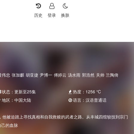
历史
登录
换肤
黄伟忠
张加麒
胡亚捷
尹博一
傅婷云
汤水雨
郭浩然
关帅
兰陶倚
状态：
更新至25集
热度：
1256
℃
地区：
中国大陆
语言：
汉语普通话
，他被迫踏上寻找真相和自我救赎的武者之路。从丰城四馆较技到宗门
自己的血脉