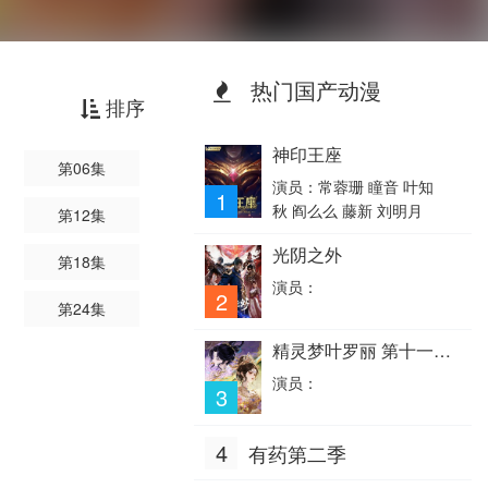
热门国产动漫
排序
神印王座
第06集
演员：常蓉珊 瞳音 叶知
1
秋 阎么么 藤新 刘明月
第12集
光阴之外
第18集
演员：
2
第24集
精灵梦叶罗丽 第十一季
（下）
演员：
3
4
有药第二季