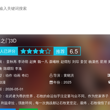
之门3D
6.5
推荐
人
已评分
演：
姜秋再
李诗萌
赵爽
魏一凡
聂曦映
赵熠彤
刘琮
姜贺
杨潇然
星潮
衡
陈曙阳
李逸
型：
动作
动画
奇幻
导演：
黄晓洪
动漫
年份：
2025
新：
2026-05-01
介：
在武者为尊的世界，石牧的命运似乎注定要与众不同。作为世家养子
，利益牵扯，强敌环伺，每一次挑战都让石牧更坚定。最终，石牧领悟了