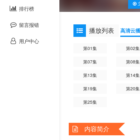
剧情片
泰国剧
排行榜
欧美综艺
战争片
留言报错
播放列表
高清云
悬疑片
用户中心
第01集
第02集
犯罪片
第07集
第08集
奇幻片
第13集
第14集
邵氏电影
第19集
第20集
古装片
第25集
灾难片
内容简介
记录片