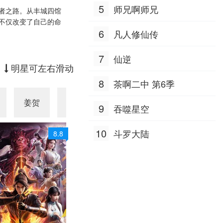
5
师兄啊师兄
者之路。从丰城四馆
不仅改变了自己的命
6
凡人修仙传
7
仙逆
明星可左右滑动
8
茶啊二中 第6季
姜贺
杨潇然
星潮
黄伟忠
张
9
吞噬星空
10
斗罗大陆
8.8