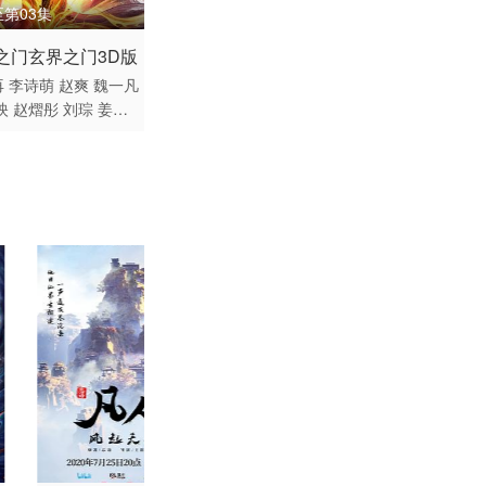
第03集
 / 大陆 / 国语
之门玄界之门3D版
动漫
再
李诗萌
赵爽
魏一凡
映
赵熠彤
刘琮
姜贺
然
星潮
黄伟忠
张加麒
捷
尹博一
傅婷云
汤
郭浩然
关帅
兰陶倚
衡
陈曙阳
李逸