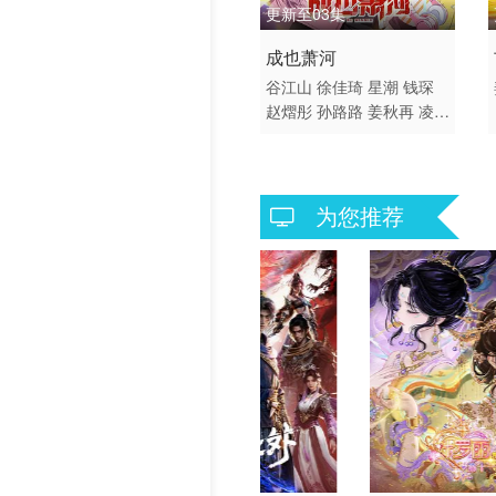
更新至03集
2026 / 中国大陆 / 汉语普
成也萧河
通话
谷江山
徐佳琦
星潮
钱琛
赵熠彤
孙路路
姜秋再
凌飞
国产动漫
为您推荐