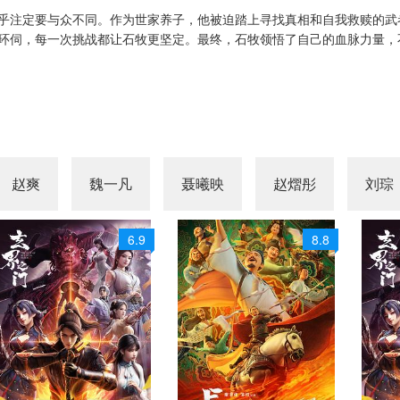
乎注定要与众不同。作为世家养子，他被迫踏上寻找真相和自我救赎的武
环伺，每一次挑战都让石牧更坚定。最终，石牧领悟了自己的血脉力量，
赵爽
魏一凡
聂曦映
赵熠彤
刘琮
6.9
8.8