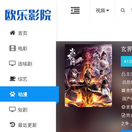
视频
首页
玄界
电影
413
连续剧
动作片
主
综艺
喜剧片
国产剧
吕思
类
动漫
爱情片
港台剧
大陆综艺
国产
更
短剧
科幻片
日韩剧
日韩综艺
简
之争
恐怖片
最近更新
欧美剧
港台综艺