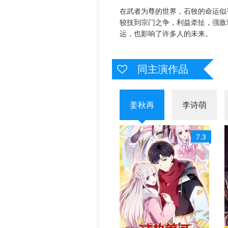
在武者为尊的世界，石牧的命运似
历史片
较技到宗门之争，利益牵扯，强敌
运，也影响了许多人的未来。
同主演作品
姜秋再
李诗萌
7.3