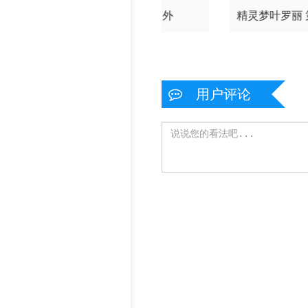
神印王座
光阴之外
精灵梦叶罗丽
季（下
用户评论