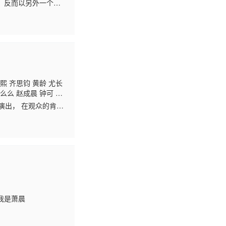
，反而以另外一个身
气，没有武术，却有
熙 齐思钧 黄龄 尤长
么么 赵成晨 钟可 金
演出， 在观众的肯定
我是萧晨