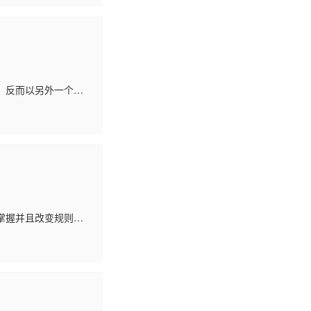
，反而以另外一个身
气，没有武术，却有
掌握并且改变规则，
端。“他”本该是其中