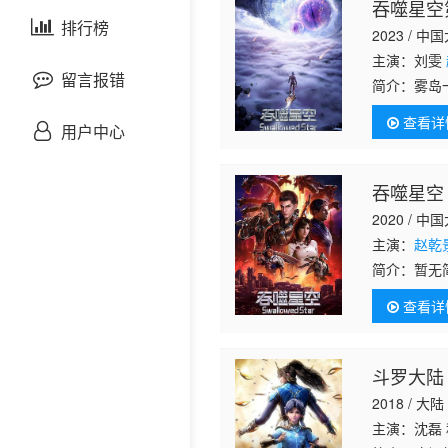
吞噬星空
剧情片
泰国剧
排行榜
欧美综艺
欧美动漫
2023 / 中
主演：刘雯
战争片
留言报错
简介：
雾岛
帮助下，罗
查看详
悬疑片
之降临。人
用户中心
犯罪片
吞噬星空
2020 / 中
奇幻片
主演：
赵乾
简介：
暂无
邵氏电影
查看详
古装片
斗罗大陆
灾难片
2018 / 大陆
记录片
主演：沈磊 