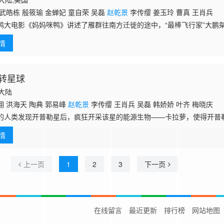
武皓栋 殷筱瑜 金蝉妃 童自荣 吴磊
赵乾景
李传缨 姜玉玲 曹真 王肖兵
鸭大电影《妈妈咪鸭》讲述了雁群往南方迁徙的途中，“最棒飞行家”大鹏
调情时不慎撞散了一群赶路的小鸭子。不服管教的大鹏决定单飞，不得已
情
组成了“
转星球
国大陆
 洪海天 陶典 郭易峰
赵乾景
李传缨 王肖兵 吴磊 韩娇娇 叶齐 梅晓庆
的人类发现开普勒星后，疯狂开采该星的能源生物——卡拉萝，使得开普
后一株卡拉萝，与小伙伴奶泡泡、嘎嘎意外卷入了一场惊天大阴谋，为了
情
，最终凭借勇
上一页
1
2
3
下一页
在线留言
最近更新
排行榜
网站地图