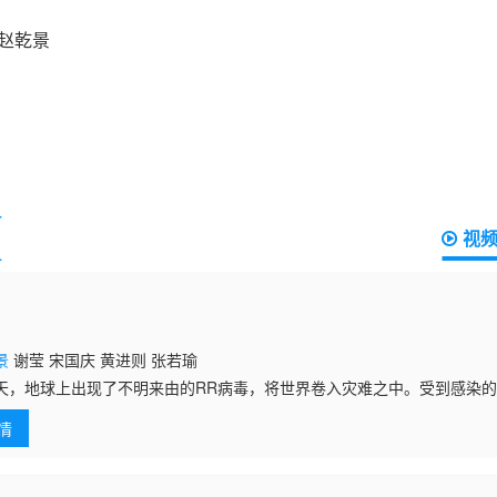
视
景
谢莹 宋国庆 黄进则 张若瑜
天，地球上出现了不明来由的RR病毒，将世界卷入灾难之中。受到感染
入侵，人类面临毁灭之际筑起了围墙，成立基地市作为人类最后的堡垒。
情
被称为“大