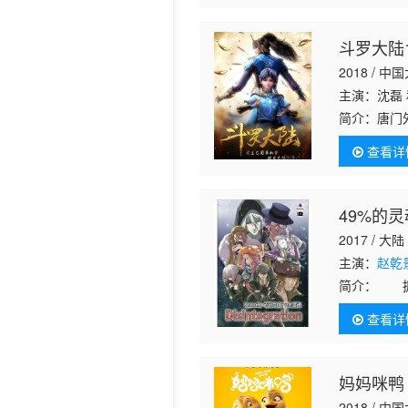
斗罗大陆
2018 / 中
主演：沈磊 
简介：
唐门
份来到了另
查看详
神奇的武魂
49%的灵
2017 / 大陆
主演：
赵乾
简介：
拥有
为所欲为，
查看详
之一，却选
妈妈咪鸭
2018 / 中