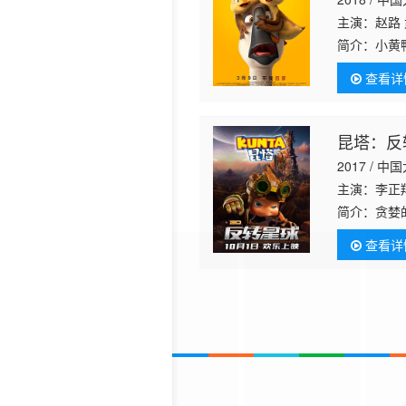
主演：赵路 
简介：
小黄
的女友晶晶
查看详
淘淘、憇憇
昆塔：反
2017 / 中
主演：李正翔
简介：
贪婪
为了找寻最
查看详
雄不畏艰难