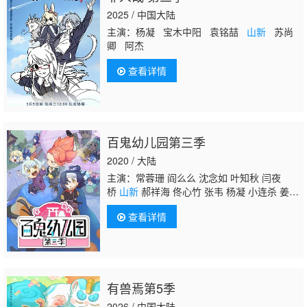
2025 / 中国大陆
主演：杨凝 宝木中阳 袁铭喆
山新
苏尚
卿 阿杰
查看详情
百鬼幼儿园第三季
2020 / 大陆
主演：常蓉珊 阎么么 沈念如 叶知秋 闫夜
桥
山新
郝祥海 佟心竹 张韦 杨凝 小连杀 姜英
俊 皇贞季
查看详情
有兽焉第5季
2026 / 中国大陆