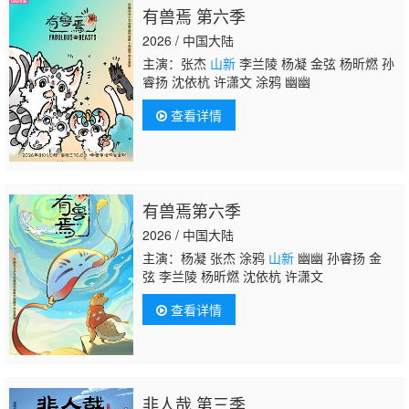
有兽焉 第六季
2026 / 中国大陆
主演：张杰
山新
李兰陵 杨凝 金弦 杨昕燃 孙
睿扬 沈依杭 许潇文 涂鸦 幽幽
查看详情
有兽焉第六季
2026 / 中国大陆
主演：杨凝 张杰 涂鸦
山新
幽幽 孙睿扬 金
弦 李兰陵 杨昕燃 沈依杭 许潇文
查看详情
非人哉 第三季