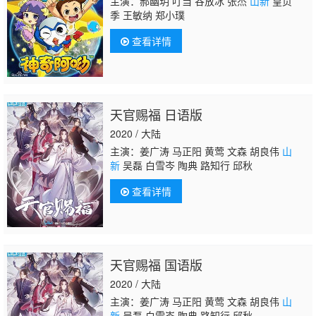
主演：郝幽玥 叮当 谷放冰 张杰
山新
皇贞
季 王敏纳 郑小璞
查看详情
天官赐福 日语版
2020 / 大陆
主演：姜广涛 马正阳 黄莺 文森 胡良伟
山
新
吴磊 白雪岑 陶典 路知行 邱秋
查看详情
天官赐福 国语版
2020 / 大陆
主演：姜广涛 马正阳 黄莺 文森 胡良伟
山
新
吴磊 白雪岑 陶典 路知行 邱秋