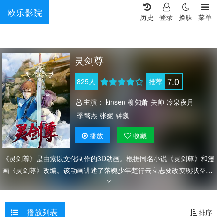
欧乐影院
历史
登录
换肤
菜单
灵剑尊
7.0
825
人
推荐
主演：
kinsen
柳知萧
关帅
冷泉夜月
季骜杰
张妮
钟巍
播放
收藏
《灵剑尊》是由索以文化制作的3D动画。根据同名小说《灵剑尊》和漫
画《灵剑尊》改编。该动画讲述了落魄少年楚行云立志要改变现状奋发
图强创造一片新天地的故事 大梦一场，落魄少年立志要改变现状奋
发图强创造一片新天地。珍奇异宝，功法武决，遗失的强者洞府，在这
个天才辈出，充满挑战和机缘的时代，且看落魄少主如何闯荡大陆、遭
播放列表
排序
奇遇，成为叱咤风云的至尊天帝。以前的仇人，现在，绝不会放过！梦