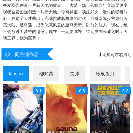
奋发图强创造一片新天地的故事 大梦一场，落魄少年立志要改变
第28集
第29集
第30集
现状奋发图强创造一片新天地。珍奇异宝，功法武决，遗失的强者洞
府，在这个天才辈出，充满挑战和机缘的时代，且看落魄少主如何闯
第31集
第32集
第33集
荡大陆、遭奇遇，成为叱咤风云的至尊天帝。以前的仇人，现在，绝
不会放过！梦中的遗憾，现在，一定要弥补！待到灵剑长啸之时，天
第34集
第35集
第36集
地三界，我为至尊！
第37集
第38集
第39集
同主演作品
明星可左右滑动
第40集
第41集
第42集
第43集
第44集
第45集
kinsen
柳知萧
关帅
冷泉夜月
第46集
第47集
第48集
8.1
6.5
6.2
第49集
第50集
第51集
第52集
第53集
第54集
第55集
第56集
第57集
更新至471集
更新至HD
更新至HD