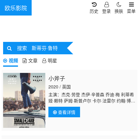
欧乐影院
历史
登录
换肤
菜单
搜索
斯蒂芬·鲁特
视频
文章
明星
小斧子
2020 / 英国
主演：杰克·劳登 杰伊·辛普森 乔迪·梅 利蒂希
娅·赖特 萨姆·斯普卢尔 卡尔·法雷尔 约翰·博耶
加 迈克尔·沃德 肖恩·帕克斯 斯蒂芬·鲍克思 阿
查看详情
历克斯·杰宁斯 加里·比德尔 詹姆斯·希利尔 罗
森达·桑德尔 卡鲁姆·卡拉汉 凯达·威廉姆斯特
灵 马拉基·卡比 Gershwyn·Eustache·Jnr 卡迪
姆·拉姆齐