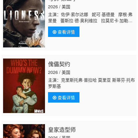
2026 / 美国
主演：佐伊·索尔达娜 妮可·基德曼 摩根·弗
里曼 蕾斯拉·德·奥利维拉 拉莫尼卡·加勒特
吉尔·瓦格纳 迈克尔·凯利 珍尼希斯·罗德里
查看详情
格兹 詹姆斯·乔丹 戴夫·安纳布尔 伊恩·鲍
汉 斯蒂芬妮·努尔 萨德·拉金比尔 汉娜·洛
夫·拉尼尔 马特·杰拉德 伊丽萨维塔·奈莱丁
奥斯汀·赫伯特 塞莱斯蒂娜·哈里斯 杰克·迪
米奇 阿森·格里戈罗夫
傀儡契约
2026 / 美国
主演：克里斯托弗·普拉哈 莫里亚 斯蒂芬·托布
罗斯基
查看详情
皇家造型师
2026 / 英国