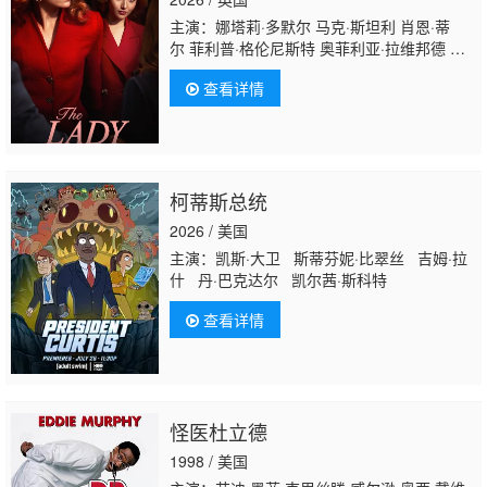
主演：娜塔莉·多默尔 马克·斯坦利 肖恩·蒂
尔 菲利普·格伦尼斯特 奥菲利亚·拉维邦德 劳
拉·艾克曼 克莱尔·斯金纳 米娅·麦肯纳·布鲁
查看详情
斯 埃莉诺·德·罗汉 索菲·西蒙特 斯蒂芬妮·斯隹
特 Joseph·Ollman 丹尼尔·瑞恩 艾德·斯皮伊
尔斯 卡罗琳·法贝尔 杰克·奥尔德里奇 乔治娅·
赫利尔 Tom·Milligan James·Anderson
柯蒂斯总统
2026 / 美国
主演：凯斯·大卫 斯蒂芬妮·比翠丝 吉姆·拉
什 丹·巴克达尔 凯尔茜·斯科特
查看详情
怪医杜立德
1998 / 美国