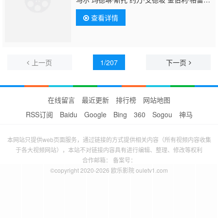
罗 彼得·奥特布里奇 泰娜·拉欣 克里斯·乔克 莫
查看详情
宁斯塔·安吉琳 查德·洛克 BJ·哈里森 约书亚·奥
吉克 斯蒂芬·里德尔 托马斯·米切尔 阿莉克桑
德拉·福克斯 肖恩·马里奥特 林赛·梅里修 多里
安·格雷 克里斯托弗·格热拉
上一页
1/207
下一页
在线留言
最近更新
排行榜
网站地图
RSS订阅
Baidu
Google
Bing
360
Sogou
神马
本网站只提供web页面服务，通过链接的方式提供相关内容（所有视频内容收集
于各大视频网站），本站不对链接内容具有进行编辑、整理、修改等权利
合作邮箱： 备案号：
©copyright 2020-2026 欧乐影院 ouletv1.com