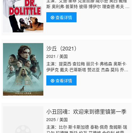
主演：艾迪·墨菲 克里丝滕·威尔逊 奥西·戴维
斯 奥利弗·普莱特 彼得·博伊尔 理查德·希夫 杰
弗里·塔伯 凯拉·帕特 雷文-西蒙尼 斯蒂芬·吉尔
查看详情
伯恩 埃里克·德拉姆斯 June
Christopher Cherie Franklin 马克·阿戴尔-里
奥斯 Don Calfa Kellye Nakahara 贝丝·格兰
特 Yule Caise 卡尔·T·怀特 罗明 诺曼·麦克唐
纳徳 艾伯特·布鲁克斯 克里斯·洛克 雷尼·桑托
沙丘（2021）
尼 约翰·雷吉扎莫 朱莉·卡夫娜 盖瑞·山德林 艾
伦·德杰尼勒斯 布赖恩·道尔 菲尔·普
2021 / 美国
主演：提莫西·查拉梅 丽贝卡·弗格森 奥斯卡·
伊萨克 戴夫·巴蒂斯塔 赞达亚 杰森·莫玛 乔什·
布洛林 哈维尔·巴登 斯特兰·斯卡斯加德 夏洛
查看详情
特·兰普林 大卫·达斯马齐连 莎伦·邓肯-布鲁斯
特 斯蒂芬·麦金利·亨德森 迈克尔·纳尔多内 张
震 巴布斯·奥卢桑莫昆 奥利弗·瑞安 查理·罗尔
斯 格洛里亚·奥比安约 保罗·布林 比约恩·弗赖
贝格
小丑回魂：欢迎来到德里镇第一季
2025 / 美国
主演：比尔·斯卡斯加德 泰勒·佩奇 詹姆斯·瑞
马尔 玛德琳·斯托 约万·艾德坡 金伯利·格雷