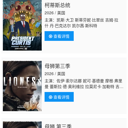
柯蒂斯总统
2026 / 美国
主演：凯斯·大卫 斯蒂芬妮·比翠丝 吉姆·拉
什 丹·巴克达尔 凯尔茜·斯科特
查看详情
母狮第三季
2026 / 美国
主演：佐伊·索尔达娜 妮可·基德曼 摩根·弗里
曼 蕾斯拉·德·奥利维拉 拉莫尼卡·加勒特 吉尔·
瓦格纳 迈克尔·凯利 珍尼希斯·罗德里格兹 詹
查看详情
姆斯·乔丹 戴夫·安纳布尔 伊恩·鲍汉 斯蒂芬妮·
努尔 萨德·拉金比尔 汉娜·洛夫·拉尼尔 马特·杰
拉德 伊丽萨维塔·奈莱丁 奥斯汀·赫伯特 塞莱
斯蒂娜·哈里斯 杰克·迪米奇 阿森·格里戈罗夫
母狮 第三季