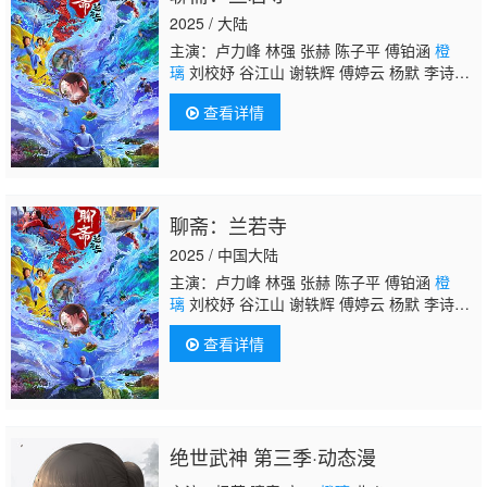
2025 / 大陆
主演：卢力峰 林强 张赫 陈子平 傅铂涵
橙
璃
刘校妤 谷江山 谢轶辉 傅婷云 杨默 李诗
萌 孙路路
查看详情
聊斋：兰若寺
2025 / 中国大陆
主演：卢力峰 林强 张赫 陈子平 傅铂涵
橙
璃
刘校妤 谷江山 谢轶辉 傅婷云 杨默 李诗
萌 孙路路
查看详情
绝世武神 第三季·动态漫