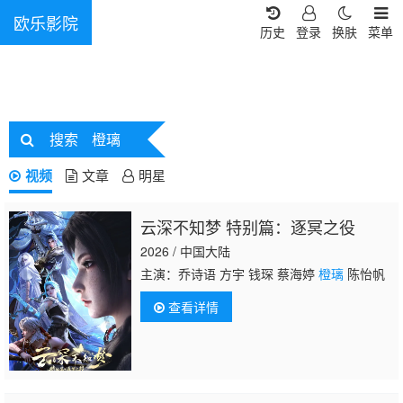
欧乐影院
历史
登录
换肤
菜单
搜索
橙璃
视频
文章
明星
云深不知梦 特别篇：逐冥之役
2026 / 中国大陆
主演：乔诗语 方宇 钱琛 蔡海婷
橙璃
陈怡帆
查看详情