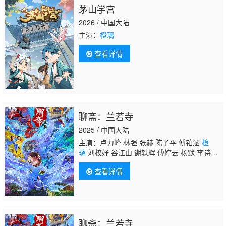
茅山学宫
2026 / 中国大陆
主演：
橙璃
查看详情
聊斋：兰若寺
2025 / 中国大陆
主演：卢力峰 林强 张赫 陈子平 傅铂涵
橙
璃
刘校妤 谷江山 谢轶辉 傅婷云 杨默 李诗
萌 孙路路
查看详情
聊斋：兰若寺