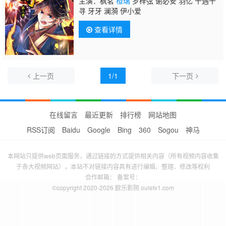
主演：枫茗
橙璃
罗梓弦 谢必安 羽忆 千遇千
寻 牙牙 澜漪 伊小爱
查看详情
上一页
1/1
下一页
在线留言
最近更新
排行榜
网站地图
RSS订阅
Baidu
Google
Bing
360
Sogou
神马
本网站只提供web页面服务，通过链接的方式提供相关内容（所有视频内容收集
于各大视频网站），本站不对链接内容具有进行编辑、整理、修改等权利
合作邮箱： 备案号：
©copyright 2020-2026 欧乐影院 ouletv1.com