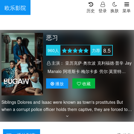
欧乐影院
历史
登录
换肤
菜单
恶习
8.5
960
人
力荐
主演：
亚历克萨·奥坎波
克利福德·普辛
Jay
Manalo
阿塔斯卡·梅尔卡多
劳尔·莫里特
朱哈拉·阿萨约
MJ
Cayabyab
格温·贾尔西
播放
收藏
Siblings Dolores and Isaac were known as town's prostitutes But
when a corrupt police officer holds them captive, they are forced to
make a young girl named Lydia, the town's newest prostitute.