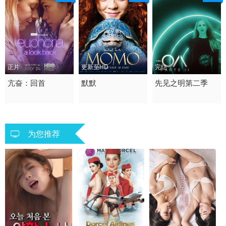
正片
更新至HD
完结
2026 / 美国 / 英语
亢奋：回首
2025 / 德国 / 英语
默默
2019 / 美国 / 英语
先见之明第二季
纪录片 纪录
剧情
剧情 悬疑 奇幻 欧美
为您推荐