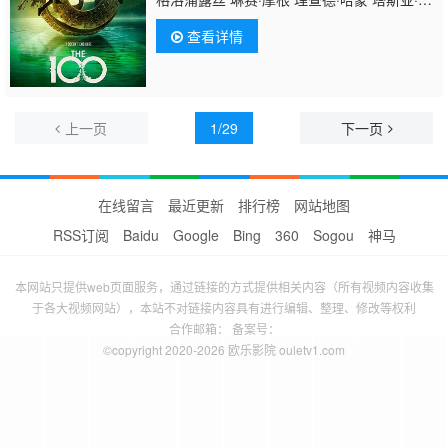
莱斯 Shelby Flannery 山农·库克 卓库·莫
查看详情
度 JR·波恩 阿迪纳·波特 路易莎·德奥维拉 加
洛德·约瑟夫 萨钦·萨赫勒 塔蒂·加布里埃 扎克·
麦克格温 萝拉·弗兰纳里 西恩·马奎尔 李·马贾
道布 杰西卡·哈蒙 阿莱娜·霍夫曼 查德·洛克 达
科他·道尔比 凯伦·霍尔尼斯 斯蒂芬·阿德科鲁
上一页
1/29
下一页
在线留言
最近更新
排行榜
网站地图
RSS订阅
Baidu
Google
Bing
360
Sogou
神马
本网站只提供web页面服务，通过链接的方式提供相关内容（所有视频内容收集
于各大视频网站），本站不对链接内容具有进行编辑、整理、修改等权利
合作邮箱： 备案号：
©copyright 2020-2026 欧乐影院 ouletv1.com