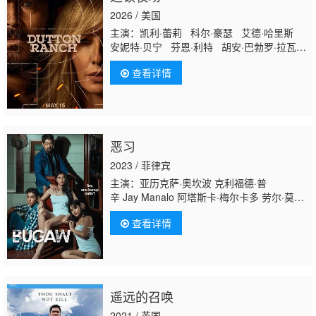
2026 / 美国
主演：凯利·蕾莉 科尔·豪瑟 艾德·哈里斯
安妮特·贝宁 芬恩·利特 胡安·巴勃罗·拉瓦
杰·科特尼 J.R.维拉利尔 马克·门查卡 娜塔
查看详情
莉·阿琳·林德 约翰·W·希思 爱默生·米勒 凯
·卡斯特 布列塔尼·霍夫纳 伊曼·克罗松 拉
乌夫·马尔祖基 娜塔莉娅·格温 凯蒂·里普利
凯尔·普罗米斯科
恶习
2023 / 菲律宾
主演：亚历克萨·奥坎波 克利福德·普
辛 Jay Manalo 阿塔斯卡·梅尔卡多 劳尔·莫里
特 朱哈拉·阿萨约 MJ Cayabyab
格温·贾尔西
查看详情
遥远的召唤
2021 / 英国