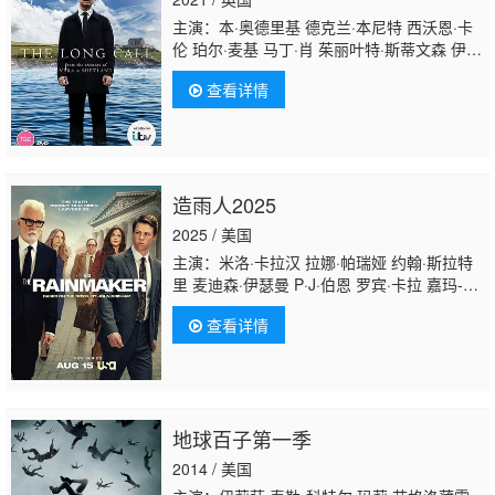
主演：本·奥德里基 德克兰·本尼特 西沃恩·卡
伦 珀尔·麦基 马丁·肖 茱丽叶特·斯蒂文森 伊芙
·海因德 Dylan Edwards 安妮塔·多布森 Sarah
查看详情
Gordy 内尔·莫里西 妮娅·格温 阿米特·沙阿 艾
伦·威廉姆斯 Iona Anderson 约翰-保罗·麦克劳
德 查理·安森 Jenny Platt 露丝·霍洛克斯
造雨人2025
2025 / 美国
主演：米洛·卡拉汉 拉娜·帕瑞娅 约翰·斯拉特
里 麦迪森·伊瑟曼 P·J·伯恩 罗宾·卡拉 嘉玛-莉
亚·德弗罗 托米·厄尔·詹金斯 梅根·麦克唐奈 乔
查看详情
纳森·哈登 格温·麦克艾尔文 迈克尔·耶尔 布鲁
诺·冈恩 Loré Adewusi 丹·福勒 韦德·布里格斯
地球百子第一季
2014 / 美国