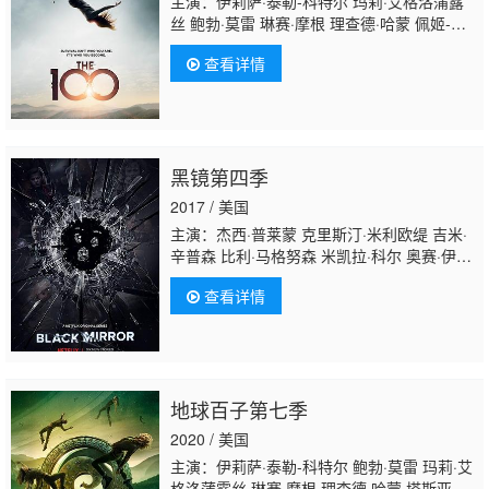
主演：伊莉萨·泰勒-科特尔 玛莉·艾格洛蒲露
丝 鲍勃·莫雷 琳赛·摩根 理查德·哈蒙 佩姬-图
柯 亨利·伊安·库斯克 克里斯托弗·拉金 加洛德·
查看详情
约瑟夫 艾赛亚·华盛顿 萨钦·萨赫勒 戴文·博斯
蒂克 塔斯亚·特莱斯 阿迪纳·波特 路易莎·德奥
维拉 切尔茜·赖斯特 瑞奇·惠特尔 杰西卡·哈
蒙 萝拉·弗兰纳里 山农·库克 塔蒂·加布里
埃 JR·波恩 卓库·莫度 伊万娜·米利塞维奇 托
黑镜第四季
马斯·麦克唐纳 艾瑞卡·塞拉 亚历桑德罗·朱利
安尼 扎克·麦克格温 阿莉西娅·戴柏南·凯里 凯
2017 / 美国
蒂·斯图亚特 迈克尔·比奇 伊芙·哈洛 格
主演：杰西·普莱蒙 克里斯汀·米利欧缇 吉米·
辛普森 比利·马格努森 米凯拉·科尔 奥赛·伊克
希尔 罗丝玛丽·德薇特 布伦娜·哈丁 欧文·泰
查看详情
格 安吉拉·弗恩特 尼古拉斯·坎贝尔 保罗·布朗
斯坦 安德丽娅·赖斯伯勒 安东尼·威尔士 乔治
娜·坎贝尔 乔·科尔 乔治·布莱顿 格温妮丝·凯沃
斯 杰西·卡芙 玛克辛·皮克 克林特·戴尔 道格拉
斯·霍奇斯 利蒂希娅·赖特 丹尼尔·莱派恩 亚历
地球百子第七季
山德拉·罗奇 亚伦·保尔 布赖恩·佩蒂福 阿明·卡
丽玛 詹姆斯·伊莱斯 阿曼达·沃伦 阿尔迪斯·霍
2020 / 美国
吉 萨拉·阿伯特 卡伦·索尼娅·塞沃
主演：伊莉萨·泰勒-科特尔 鲍勃·莫雷 玛莉·艾
格洛蒲露丝 琳赛·摩根 理查德·哈蒙 塔斯亚·特