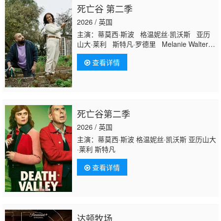
死亡谷 第二季
2026 / 英国
主演：蒂莫西·斯波 格温妮丝·凯沃斯 亚历
山大·莱利 斯特凡·罗德里 Melanie Walters
Rithvik Andugula 简·霍洛克斯 哈米德·阿尼
查看详情
玛沙恩 亚历山德拉·罗奇 鲁瓦森·科纳蒂 马
克·路易斯·琼斯 吉姆·霍威克 欧文·蒂尔 阿
西姆·乔杜里 林恩·亨特 Rhiannon
Clements Mike Bubbins 利兹·凯尔
死亡谷第二季
2026 / 英国
主演：蒂莫西·斯波 格温妮丝·凯沃斯 亚历山大
·莱利 斯特凡
查看详情
达顿牧场