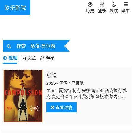
欧乐影院
历史
登录
换肤
菜单
搜索
格温·贾尔西
视频
文章
明星
强迫
2025 / 英国 / 马耳他
主演：夏洛特·柯克 安娜·玛丽亚·西克拉克 扎
克·麦克格温 茱丽叶戈列蒂 琴祺雅·蒙内亚
勒 Harvey Dean
查看详情