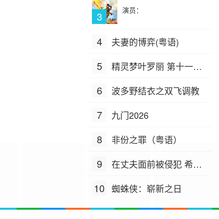
演员：
3
4
夫妻的博弈(粤语)
5
精灵梦叶罗丽 第十一季
（下）
6
波多野结衣之双飞调教
7
九门2026
8
非份之罪（粤语）
9
在丈夫面前被侵犯 希岛
爱理 IPZ-505
10
蜘蛛侠：崭新之日