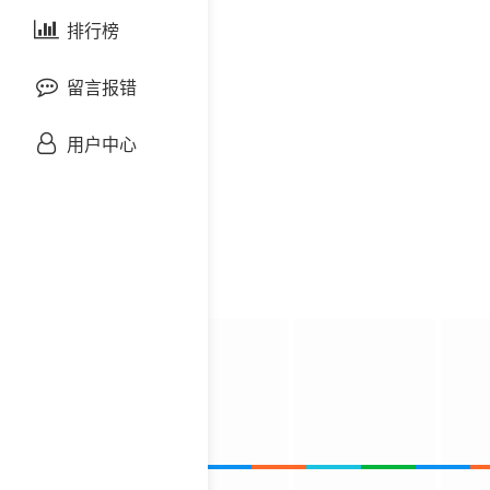
剧情片
泰国剧
排行榜
欧美综艺
欧美动漫
战争片
留言报错
悬疑片
用户中心
犯罪片
奇幻片
邵氏电影
古装片
灾难片
记录片