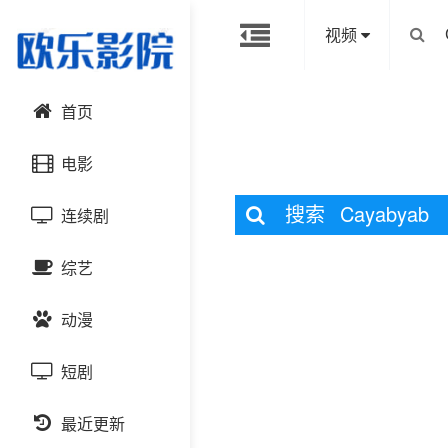
视频
首页
电影
搜索
Cayabyab
连续剧
动作片
综艺
喜剧片
国产剧
动漫
爱情片
港台剧
大陆综艺
短剧
科幻片
日韩剧
日韩综艺
国产动漫
恐怖片
最近更新
欧美剧
港台综艺
日韩动漫