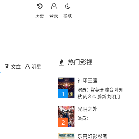
历史
登录
换肤
热门影视
频
文章
明星
神印王座
演员：常蓉珊 瞳音 叶知
1
秋 阎么么 藤新 刘明月
光阴之外
演员：
2
乐高幻影忍者