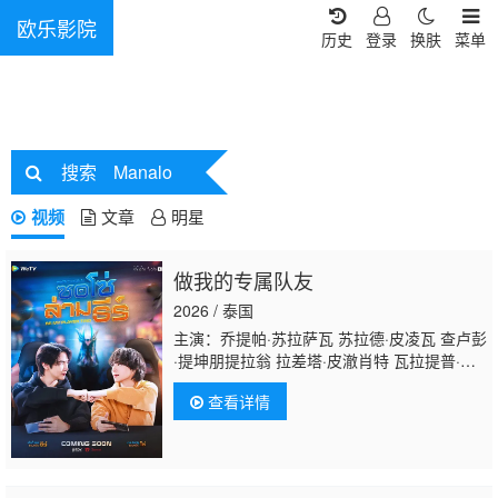
欧乐影院
历史
登录
换肤
菜单
搜索
Manalo
视频
文章
明星
做我的专属队友
2026 / 泰国
主演：乔提帕·苏拉萨瓦 苏拉德·皮凌瓦 查卢彭
·提坤朋提拉翁 拉差塔·皮澈肖特 瓦拉提普·基
迪派山 纳缇萨勘·差洛特 贲·奔伽铭·格伦威
查看详情
尔 Jay·Sorathon·Chaloemlapsombut