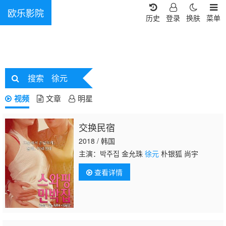
欧乐影院
历史
登录
换肤
菜单
搜索
徐元
视频
文章
明星
交换民宿
2018 / 韩国
主演：박주집 金允珠
徐元
朴银狐 尚宇
查看详情