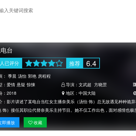
魂电台
6.4
推荐
人
已评分
演：
季晨
汤怡
郭艳
房程程
型：
爱情
悬疑
惊悚
导演：
文武超
方晓罡
份：
2018
地区：
中国大陆
介：
影片讲述了某电台当红女主播奈美乐（汤怡 饰）总无故遇见种种诡
艳 饰）接任其职位代替奈美乐主持节目。她不仅工作出色，面对感情也极
立即
播放
收藏