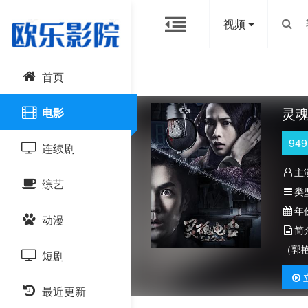
视频
首页
灵
电影
949
连续剧
主
综艺
国产剧
类
年
动漫
港台剧
大陆综艺
简
（郭
短剧
日韩剧
日韩综艺
国产动漫
最近更新
欧美剧
港台综艺
日韩动漫