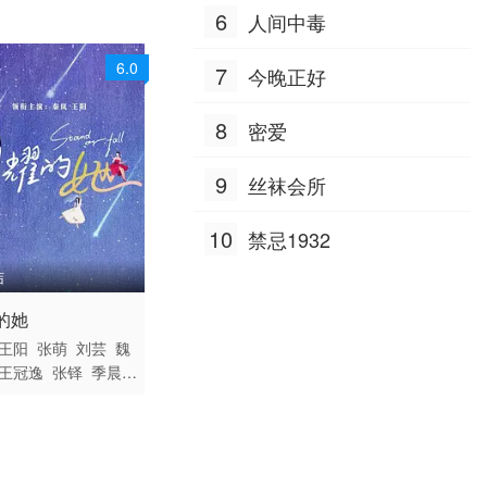
6
人间中毒
6.0
7
今晚正好
8
密爱
9
丝袜会所
10
禁忌1932
结
 / 大陆 / 国语
的她
国产
王阳
张萌
刘芸
魏
王冠逸
张铎
季晨
萌
李东恒
雷牧
蒋恺
洁