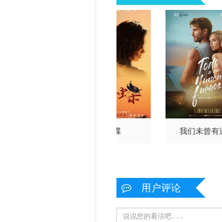
落也无妨
黑蝴蝶
我们未曾有
用户评论