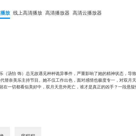
速播放
线上高清播放
高清播放器
高清云播放器
乐（汤怡 饰）总无故遇见种种诡异事件，严重影响了她的精神状态，导
位代替奈美乐主持节目。她不仅工作出色，面对感情也极度专一，对双月天
就在一切都看似美好中，双月天意外死亡，谁才是真正的凶手？一段悬疑
艳
房程程