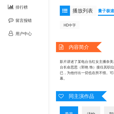
泰国剧
排行榜
欧美综艺
欧美动漫
播放列表
量子极
留言报错
HD中字
用户中心
内容简介
影片讲述了某电台当红女主播奈美
台长命思思（郭艳 饰）接任其职
已，为他付出一切也在所不惜。可
幕。
同主演作品
季晨
汤怡
郭