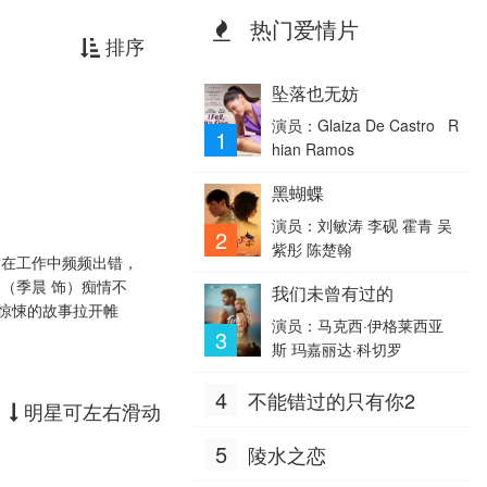
热门爱情片
排序
坠落也无妨
演员：Glaiza De Castro R
1
hian Ramos
黑蝴蝶
演员：刘敏涛 李砚 霍青 吴
2
紫彤 陈楚翰
致在工作中频频出错，
（季晨 饰）痴情不
我们未曾有过的
惊悚的故事拉开帷
演员：马克西·伊格莱西亚
3
斯 玛嘉丽达·科切罗
4
不能错过的只有你2
明星可左右滑动
5
陵水之恋