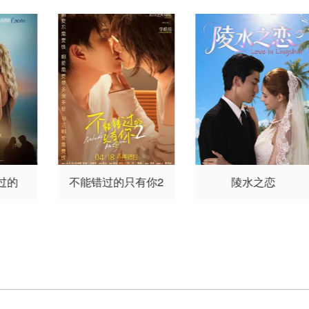
祁明
卢超凡
姜华
钱卫东
赵冬柏
周玉华
王迎奇
李世
德
金明
冯鹏飞
任伟
焦长
道
江化霖
李卓霖
任希鸿
刘冰峰
李海鸽
冯峥
夏露
徐玉庭
孙蛟龙
赵伊
过的
不能错过的只有你2
陵水之恋