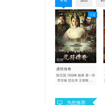
7.2
完结
2012 / 大陆 / 国语
虎符传奇
剧情 古装 国产
陈宝国
冯绍峰
杨幂
唐一菲
李宗翰
贺生伟
王维唯
薛
亦伦
雷恪生
梁天
张少华
吕中
艾东
谭俊彦
刘牧
何
中华
季晨
为您推荐