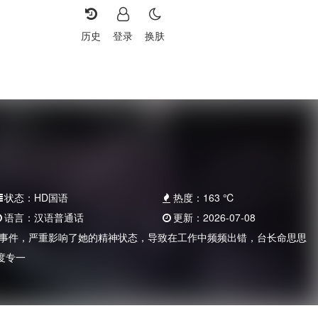
历史
登录
换肤
状态：
HD国语
热度：
163
℃
语言：
汉语普通话
更新：
2026-07-08
异事件，严重影响了她的精神状态，导致在工作中频频出错，台长命思思
度专一