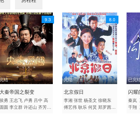
9.3
8.0
完结
完结
已完
2009 / 大陆 / 国语
2002 / 大陆 / 其它
2023
大秦帝国之裂变
北京假日
闪耀
剧情 历史 古装 国产
剧情 喜剧 爱情 国产
剧情 
侯勇
王志飞
卢勇
吕中
高
李湘
张世
杨圣文
徐晓东
秦岚
圆圆
李立群
许还山
齐芳
傅艺伟
耿乐
何炅
郑罗茜
千翔
尤勇智
杜雨露
王辉
刘乃艺
邓超
贾乃亮
季晨
端木新卉
刘萌
孙飞虎
卢映
毛乐
苑冉
仇
佟晨
永力
于洋
午马
郭常辉
季
晨
侯祥玲
刘牧
陈之辉
董