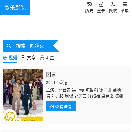
欧乐影院
历史
登录
换肤
菜单
搜索
陈狄克
视频
文章
明星
团圆
2011 / 香港
主演：郭晋安 吴卓羲 陈锦鸿 徐子珊 梁靖
琪 刘兆铭 周骢 郭少芸 许绍雄 梁竞徽 陈曼
娜 姚嘉妮 汪琳 郭政鸿 夏萍 杨瑞麟 简慕华 黄
查看详情
泽锋 梁舜燕 麦长青 祝文君 姚莹莹 吴诺弘 罗
子溢 麦嘉伦 梁健平 邝佐辉 钟志光 夏竹欣 李
颖芝 李璧琦 王青 张纹嘉 陈荣峻
陈狄克
周宝
霖 李鸿杰 招石文 杨潮凯 何庆辉 陈志健 李伟
健 沈可欣 尹诗沛 李君妍 曾健明 陈琪 范彩