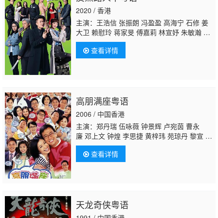
2020 / 香港
主演：王浩信 张振朗 冯盈盈 高海宁 石修 姜
大卫 赖慰玲 蒋家旻 傅嘉莉 林宣妤 朱敏瀚 徐
荣 许家杰 陈志健 汤怡 李成昌 蔡国庆 吴瑞
查看详情
庭 郑咏谦 莫家淦 容天佑 张武孝 鬼塚 杨证
桦 汤俊明 唐嘉麟 区轩玮 陈家良 吴子冲 邵展
鹏
陈狄克
秦煌 彭怀安 司徒晖 李漫芬 梁证
嘉 阮政峰 吴嘉仪 梁雯蔚 彭翔翎 周丽欣 袁镇
业 余子明 林浩文 张汉斌 张本立 林敬刚 沈爱
高朋满座粤语
琳 莫伟文 于洋 关婉珊 罗鸿
2006 / 中国香港
主演：郑丹瑞 伍咏薇 钟景辉 卢宛茵 曹永
廉 邓上文 钟煌 李思捷 黄梓玮 苑琼丹 黎宣 蒋
志光 陈敏之 乔宝宝 陈霁平 胡定欣 陈自瑶 黄
查看详情
泆潼
陈狄克
杨英伟 李泳豪 高俊文 罗莽 罗浩
楷 姚莹莹 陈颖妍 罗天池 郑世豪 黎诺懿 范爵
歌 沈可欣 雷恩 黄乐儿 王俊棠 吴幸美 魏惠
文 黄子恒 孙慧雪 黄淑仪 赵乐贤 杨证桦 曾玉
娟 邱惠玲 何俊轩 梁珈咏 麦少华 郭德信 伍泺
天龙奇侠粤语
文 陈锦江 黎铭诺 柯岚 陈勉良 陈荣峻 戴耀
明 裘卓能 秦煌 许思敏 谢慧仪 陈凤沐 余慕
1991 / 中国香港