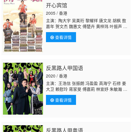
开心宾馆
儿 陈建文 陈珈颖 杨证桦 邵卓尧 高俊文 陈勉
良 郭田葰 何俊轩 罗天池 陈宛蔚 阮儿 苏恩
2005 / 香港
磁 李兴华 罗泳娴 布伟杰 余子明 萧丽芠 方
主演：陶大宇 吴美珩 黎耀祥 唐文龙 胡枫 敖
嘉年 贺文杰 魏惠文 傅楚卉 黄梓玮 叶振声 徐
荣 马蹄露 林淑敏 杨嘉诺 戴耀明 陈勉良 李泳
查看详情
豪 黄凤琼 余慕莲 廖丽丽 黄文标 雪妮 何启
南 钟志光 祝文君 白茵 罗浩楷 朱婉仪 汤盈
盈 黄智贤 苏丽明 邝佐辉
陈狄克
汤俊明 张汉
斌 邵卓尧 虞天伟 曾健明 邓汝超 黎秀英 杨证
桦 张洁莲 宁进 杨鸿俊 王殷廷 何庆辉 何芷
反黑路人甲国语
珊 叶凯茵 何婷恩 刘桂芳 萧徽勇 李丽丽 许碧
姬 曾守明 郑世豪 何俊轩 陈姿颖 陈荣峻 王俊
2020 / 香港
棠 高俊文 郭卓桦
主演：王浩信 张振朗 冯盈盈 高海宁 石修 姜
大卫 赖慰玲 蒋家旻 傅嘉莉 林宣妤 朱敏瀚 徐
荣 许家杰 陈志健 汤怡 李成昌 蔡国庆 吴瑞
查看详情
庭 郑咏谦 莫家淦 容天佑 张武孝 鬼塚 杨证
桦 汤俊明 唐嘉麟 区轩玮 陈家良 吴子冲 邵展
鹏
陈狄克
秦煌 彭怀安 司徒晖 李漫芬 梁证
嘉 阮政峰 吴嘉仪 梁雯蔚 彭翔翎 周丽欣 袁镇
业 余子明 林浩文 张汉斌 张本立 林敬刚 沈爱
反黑路人甲粤语
琳 莫伟文 于洋 关婉珊 罗鸿