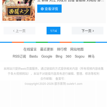
丽 林影红 沈可欣 夏竹欣 凌礼文 戴少民 郑世
查看详情
豪 邓汝超 邵卓尧
陈狄克
陈安莹 黄美棋 陈鸿
烈 郑嘉颖 韩君婷 王伟梁 游飙 黎秀英 张汉
斌 黄泽锋 彭皓锋 梁健平 李启杰 余子明 蔡国
庆 陈荣峻 魏惠文 王青 苏恩磁 马国明 萧亮 卢
宛茵 韦家雄 于洋 韩马利 陈键锋 罗利期 邓一
上一页
1/14
下一页
君 关德辉 余慕莲 伍慧珊 贺文杰 罗天池 梁珈
咏 陈丹丹 陈少邦 叶炜 河国荣 郭卓桦
在线留言
最近更新
排行榜
网站地图
RSS订阅
Baidu
Google
Bing
360
Sogou
神马
本网站只提供web页面服务，通过链接的方式提供相关内容（所有视频内容收集
于各大视频网站），本站不对链接内容具有进行编辑、整理、修改等权利
合作邮箱： 备案号：
©copyright 2020-2026 欧乐影院 ouletv1.com