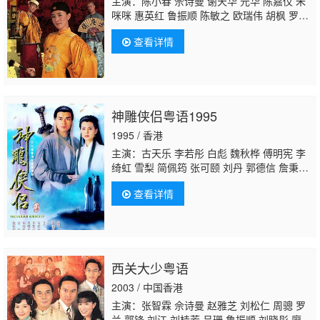
主演：陈小春 佘诗曼 谢天华 元华 陈嘉仪 朱
咪咪 惠英红 鲁振顺 陈敏之 欧瑞伟 胡枫 罗乐
林 河国荣 徐淑敏 乔宝宝
陈狄克
黎彼得 岑宝
查看详情
儿
神雕侠侣粤语1995
1995 / 香港
主演：古天乐 李若彤 白彪 魏秋桦 傅明宪 李
绮虹 雪梨 简佩筠 张可颐 刘丹 郭德信 詹秉
熙 朱铁和 骆应钧 吴家辉 李家强 戴志伟 江
查看详情
毅 黄仲匡 张翼 苏玉华 黎耀祥 李国麟 吴家
乐 李子雄 何洁珊 李耀景 冯晓文 刘江 李丽
丽 陈启泰 蔡云霞 李桂英 黄智贤 温文英 刘家
辉 冯素波 廖骏雄 李子奇 关菁 张鸿昌 罗兰 张
延 黎汉持 马海伦 蔡国庆 鲁振顺 焦雄 麦子
西关大少粤语
云
陈狄克
廖丽丽 陈安莹 虞天伟 博君 游飙 吕
剑光 孙季卿 区岳 罗君左 戴少民 邓汝超 伍文
2003 / 中国香港
生 汤俊明 张宏伟 薛纯基 何金灵 简文达
主演：张智霖 佘诗曼 赵雅芝 刘松仁 周骢 罗
兰 郭锋 刘江 刘桂芳 吕珊 鲁振顺 刘晓彤 廖丽