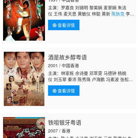
莲 刘桂芳 廖丽丽 林翊旸 周宝霖 张达伦 张
主演：罗嘉良 刘锡明 黎美娴 麦翠娴 朱洁
仪 王伟 麦天恩 黄敏仪 林聪 黄新
陈狄克
李海
生 郑雷
查看详情
酒是故乡醇粤语
2001 / 中国香港
主演：林家栋 佘诗曼 邓萃雯 马德钟 杨婉
仪 刘玉翠 秦沛 陈秀珠 卢海鹏 冯素波 张松
枝 殷樱 元华 曾伟权 王青 蔡康年 雪妮 蔡国
查看详情
庆 邓一君 郭政鸿 梁葆贞 虞天伟 徐荣 嘉浚 尤
程 宋芝龄 廖丽丽 杨雯薏 邵卓尧 韦家雄 魏惠
文
陈狄克
郭卓桦 梁辉宗 陈勉良 孙季卿 陈念
君 张汉斌 关菁 李启杰 游飙 严文轩 黄俊绅 黄
炜林 许明志 陈安琪 伍慧珊 苏丽明 曾慧云 梁
铁咀银牙粤语
珈咏 诺曈 谭一清 伍泺文 谭权辉 招石文 华忠
男 颜颂诗 黄碧玲 刘恩婕 黄蕴妍 杨嘉诺 李海
2007 / 香港
生 林远迎 马国明 凌礼文 苏恩磁 赵永