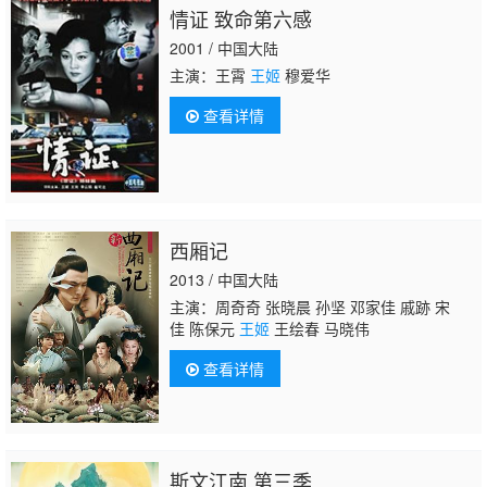
情证 致命第六感
2001 / 中国大陆
主演：王霄
王姬
穆爱华
查看详情
西厢记
2013 / 中国大陆
主演：周奇奇 张晓晨 孙坚 邓家佳 戚跡 宋
佳 陈保元
王姬
王绘春 马晓伟
查看详情
斯文江南 第三季