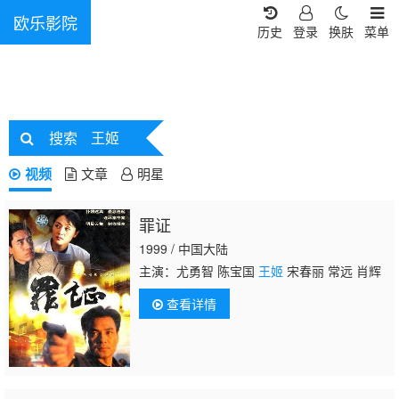
欧乐影院
历史
登录
换肤
菜单
搜索
王姬
视频
文章
明星
罪证
1999 / 中国大陆
主演：尤勇智 陈宝国
王姬
宋春丽 常远 肖辉
查看详情