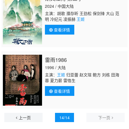
2024 / 中国大陆
主演：胡歌 濮存昕 王劲松 保剑锋 大山 范
明 冷纪元 凌振赫
王姬
查看详情
雷雨1986
1996 / 大陆
主演：
王姬
归亚蕾 赵文瑄 鲍方 刘栋 田海
蓉 夏力薪 雷恪生
查看详情
上一页
14/14
下一页