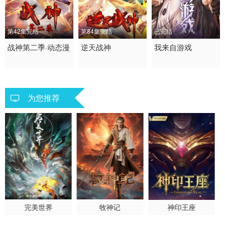
第37集
第38集
第39集
第42集完结
第84集完结
已完结
第40集
2023 / 大陆 / 国语
战神第二季·动态漫
2022 / 大陆 / 国语
逆天战神
2023 / 大陆 / 国语
我来自游戏
中国动漫 动漫
动漫 中国动漫
国产动漫
为您推荐
完美世界
牧神记
神印王座