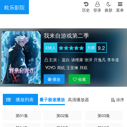
欧乐影院
历史
登录
换肤
菜单
我来自游戏第二季
9.2
338
人
力荐
主演：
蓝白
谈维康
张洋
亓逸凡
李丰道
YOYO
周杭
王亚琳
拜跃
播放
收藏
播放列表
量子极速播放
高清播放器
排序
第01集
第02集
第03集