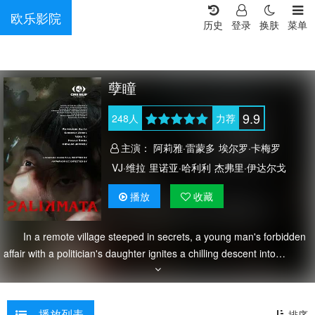
欧乐影院
历史
登录
换肤
菜单
孽瞳
9.9
248
人
力荐
主演：
阿莉雅·雷蒙多
埃尔罗·卡梅罗
VJ·维拉
里诺亚·哈利利
杰弗里·伊达尔戈
播放
收藏
In a remote village steeped in secrets, a young man's forbidden
affair with a politician's daughter ignites a chilling descent into
manipulation, revenge, and a supernatural reckoning-told in reverse.
播放列表
排序