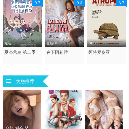
9.7
9.3
6.7
完结
更新HD
HD
2019 / 美国 / 英语
夏令营岛 第二季
2026 / 菲律宾 / 其它
在下阿莉雅
2025 / 美国 / 英语
阿特罗皮亚
欧美动漫
倫理 西方伦理
剧情 战争 战争片
为您推荐