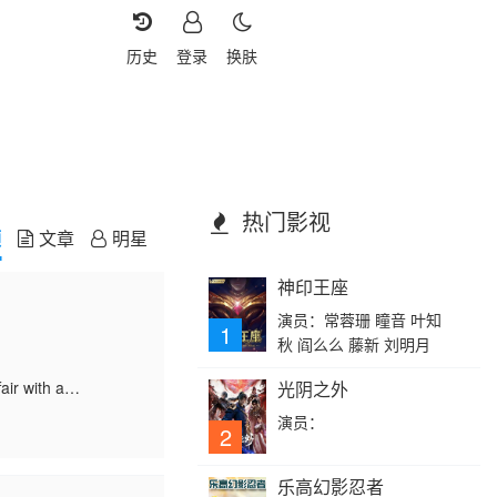
历史
登录
换肤
热门影视
频
文章
明星
神印王座
演员：常蓉珊 瞳音 叶知
1
秋 阎么么 藤新 刘明月
ir with a
光阴之外
演员：
2
乐高幻影忍者