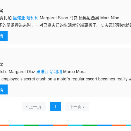
律宾
·贡扎加
里诺亚·哈利利
Margaret Sison 马克·迪奥尼西奥 Mark Nino
子的堂姐搬进来时，一对已婚夫妇的生活就分崩离析了。丈夫意识到她就
这引发了诱惑、欺骗和对曝光的恐惧。
情
律宾
stio Margaret Diaz
里诺亚·哈利利
Marco Mora
 employee's secret crush on a motel's regular escort becomes reality
d
情
上一页
1
下一页