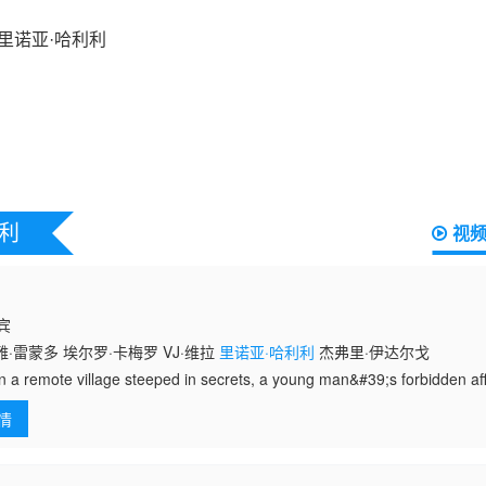
利
视
律宾
·雷蒙多 埃尔罗·卡梅罗 VJ·维拉
里诺亚·哈利利
杰弗里·伊达尔戈
remote village steeped in secrets, a young man&#39;s forbidden affa
39;s
情