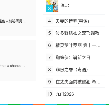
演员：
3
4
夫妻的博弈(粤语)
是他以前秘密见过的
5
波多野结衣之双飞调教
6
精灵梦叶罗丽 第十一季
（下）
7
蜘蛛侠：崭新之日
 when a chance
8
非份之罪（粤语）
9
在丈夫面前被侵犯 希岛
爱理 IPZ-505
10
九门2026