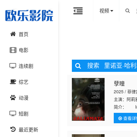
视频
首页
电影
搜索
里诺亚·哈利
连续剧
动作片
综艺
孽瞳
喜剧片
国产剧
2025 / 菲
动漫
爱情片
港台剧
主演：阿莉雅
大陆综艺
简介：
In a 
politician&#
短剧
科幻片
日韩剧
日韩综艺
国产动漫
查看详
恐怖片
最近更新
欧美剧
港台综艺
日韩动漫