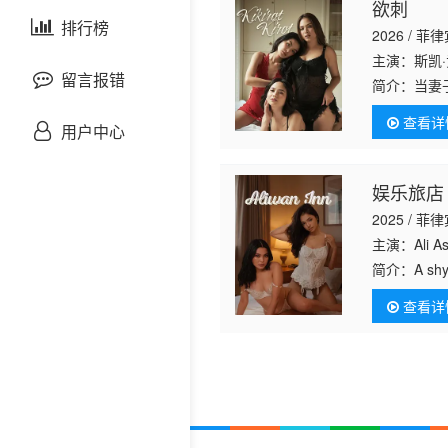
欲刺
剧情片
泰国剧
排行榜
欧美综艺
欧美动漫
2026 / 菲
主演：斯凯
战争片
留言报错
简介：
当妻
脱衣舞娘，
查看详
悬疑片
用户中心
犯罪片
娱乐旅店
2025 / 菲
奇幻片
主演：Ali Asi
简介：
A shy
邵氏电影
meeting lea
查看详
古装片
灾难片
记录片