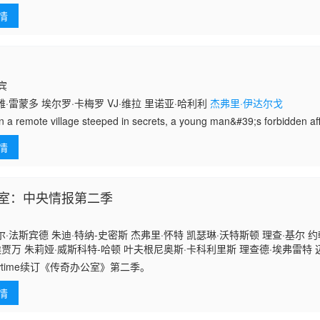
洛克 雷尼·桑托尼 约翰·雷吉扎莫 朱莉·卡夫娜 盖瑞·山德林 艾伦·德杰尼勒斯
异常的经历，那就是能够听懂动物的说话。小时候，他就和猫狗马驴之类
情
律宾
·雷蒙多 埃尔罗·卡梅罗 VJ·维拉 里诺亚·哈利利
杰弗里·伊达尔戈
remote village steeped in secrets, a young man&#39;s forbidden affa
39;s
情
室：中央情报第二季
·法斯宾德 朱迪·特纳-史密斯 杰弗里·怀特 凯瑟琳·沃特斯顿 理查·基尔 约
埃贾万 朱莉娅·威斯科特-哈顿 叶夫根尼奥斯·卡科利里斯 理查德·埃弗雷特 
基
owtime续订《传奇办公室》第二季。
情