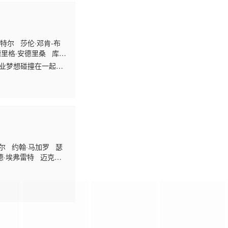
特尔 莎伦·邓肯-布
德里格·安德里桑 库尔
特
职业梦想碰撞在一起，
尔 约翰·马加罗 瑟
德·埃弗雷特 迈克尔·