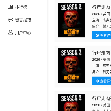
剧情片
行尸走肉
泰国剧
排行榜
欧美综艺
欧美动漫
2026 / 美国
战争片
留言报错
主演：杰弗里
简介：
暂无
悬疑片
用户中心
查看详
犯罪片
行尸走肉
奇幻片
2026 / 美国
主演：杰弗里
邵氏电影
简介：
暂无
古装片
查看详
灾难片
行尸走肉
2026 / 美国
记录片