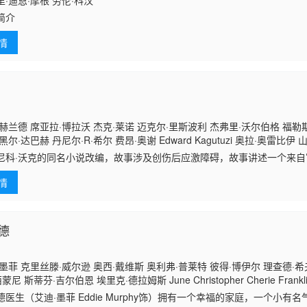
·迪恩·摩根 劳伦·科汉
简介
情
赫兰德 席亚拉·博拉沃 杰克·莱诺 迈克尔·里斯波利 杰弗里·沃尔伯格 福勒
尔·达巴赫 丹尼尔·R·希尔 费昂·奥谢 Edward Kagutuzi 奥拉·奥雷比伊
托马斯·列农 西奥·巴克利姆-比格斯 普奇·豪尔 利奥·伍德尔 何塞·巴勃罗·坎
尼科·沃克的同名小说改编，故事涉及创伤后应激障碍，故事讲述一个来
姆·加里根 弗兰克·布莱克 杰弗里·格罗弗 凯莱·霍华德 凯莉·伯格伦德 乔·罗素
，此后他远离家乡，到伊拉克成为一名军医，而当他返回家乡后便患上了
鲁尔 托尼·戈因斯 贾辛特·布
情
负债累累，
德
墨菲 克里丝滕·威尔逊 奥西·戴维斯 奥利弗·普莱特 彼得·博伊尔 理查德·希夫
尼 斯蒂芬·吉尔伯恩 埃里克·德拉姆斯 June Christopher Cherie Fran
lfa Kellye Nakahara 贝丝·格兰特 Yule Caise 卡尔·T·怀特 罗明 诺曼
德医生（艾迪·墨菲 Eddie Murphy饰）拥有一个幸福的家庭，一个小有