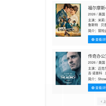
福尔摩斯
2026 / 美国
主演：米莉·
鲁斯特 贝恩
特·拉费尔
简介：
冒险
她所面对的
查看详
传奇办公
2026 / 美国
主演：迈克尔
吉·诺普科 
布莱特 奥
简介：
Sh
查看详