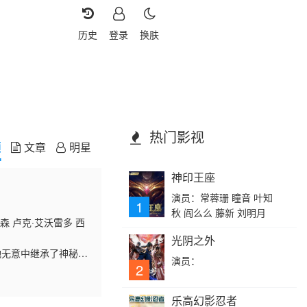
历史
登录
换肤
热门影视
频
文章
明星
神印王座
演员：常蓉珊 瞳音 叶知
1
秋 阎么么 藤新 刘明月
森 卢克·艾沃雷多 西
光阴之外
她无意中继承了神秘外
演员：
2
乐高幻影忍者