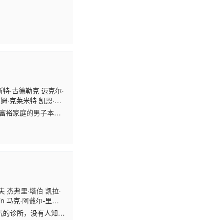
斯特·古德勒克 迈克尔·
 山姆·克莱米特 凯恩·扎
蒂略 小达蒙·韦恩斯 亚
自富裕家庭的男子本拥
 瑞奇·韦恩 克雷格·赫
创伤后应激障碍，此
 杰弗里·塔伯 凯拉·
klin 马克·阿戴尔-里奥
·麦克唐纳徳 艾伯特·布鲁克
名气的诊所，没有人知道