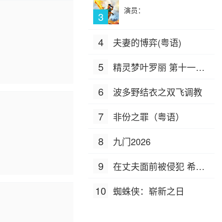
演员：
3
4
夫妻的博弈(粤语)
5
精灵梦叶罗丽 第十一季
（下）
6
波多野结衣之双飞调教
7
非份之罪（粤语）
8
九门2026
9
在丈夫面前被侵犯 希岛
爱理 IPZ-505
10
蜘蛛侠：崭新之日