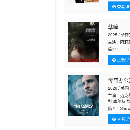
斯 克里斯·
他曾经有着
查看详
动物的
孽瞳
2025 / 菲
主演：阿莉雅
简介：
In a 
politician&#
查看详
传奇办公
2026 / 美国
主演：迈克尔
科 库尔特·
桑德·鲁登斯
简介：
Sh
查看详