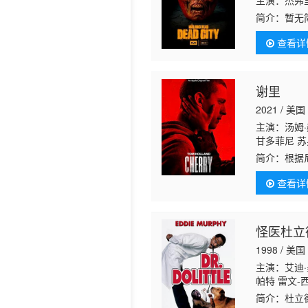
主演：杰弗里
简介：
暂无
历史片
查看详
谢里
2021 / 美国
主演：汤姆·
甘多菲尼 苏黑
贾斯 凯尔 
简介：
根据
当·朗 利亚
有美好生活
利 杰米·布
查看详
后他吸毒、
怪医杜立
1998 / 美国
主演：艾迪·
帕特 雷文-西蒙
斯 Don Ca
简介：
杜立