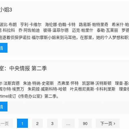
小姐3
波比·布朗 亨利·卡维尔 海伦娜·伯翰·卡特 路易斯·帕特里奇 希米什·帕
·科拉科 乔·阿佐帕迪 彼得·温菲尔德 迈克·帕里什 泰勒·瓦莱丽 罗
拉 利亚姆·杰弗里 马克西姆·杜兰德 亚历克斯·加斯佩雷蒂 西奥多·扎米
追逐着侦探伊诺拉·福尔摩斯小姐来到马耳他，在那里，她的个人梦想和
案件比以往任何案件都更加纠结和诡谲……
情
室：中央情报 第二季
·法斯宾德 朱迪·特纳-史密斯 杰弗里·怀特 凯瑟琳·沃特斯顿 理查·基
库尔特·埃贾万 朱莉娅·威斯科特-哈顿 叶夫根尼奥斯·卡科利里斯 理查
列克桑德·鲁登斯基
owtime续订《传奇办公室》第二季。
情
上一页
1
2
3
…
90
下一页