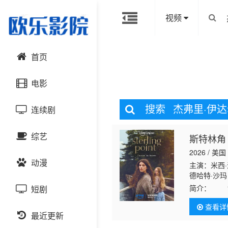
视频
首页
电影
搜索
杰弗里·伊
连续剧
动作片
综艺
斯特林角
喜剧片
国产剧
2026 / 美国
动漫
爱情片
港台剧
主演：米西·
大陆综艺
德哈特·沙玛 
瓦 Nikko·An
简介：
17
短剧
科幻片
日韩剧
日韩综艺
国产动漫
祖父在加拿
查看详
恐怖片
最近更新
欧美剧
港台综艺
日韩动漫