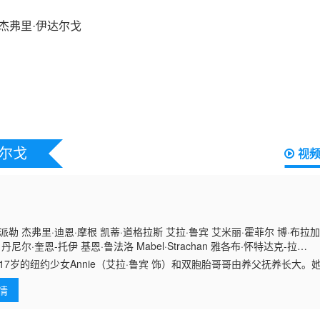
达尔戈
视
派勒 杰弗里·迪恩·摩根 凯蒂·道格拉斯 艾拉·鲁宾 艾米丽·霍菲尔 博·布拉加
丹尼尔·奎恩-托伊 基恩·鲁法洛 Mabel·Strachan 雅各布·怀特达克-拉
gelo·Hinayo Christopher·Omari 凯特·惠勒
岁的纽约少女Annie（艾拉·鲁宾 饰）和双胞胎哥哥由养父抚养长大。
大
情