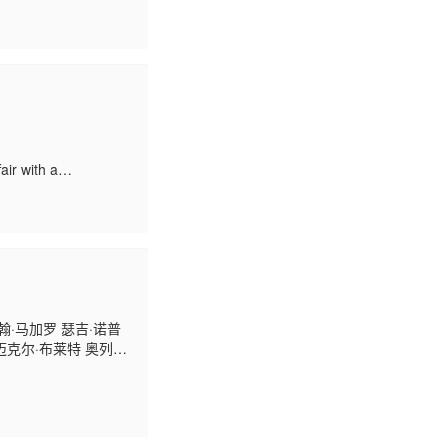
 布赖恩·道尔 菲尔·普
的动物交谈过，了解
ir with a
翰·马加罗 瑟吉·诺普
迈克尔·布莱特 奥列克