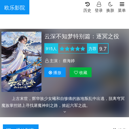
欧乐影院
历史
登录
换肤
菜单
云深不知梦特别篇：逐冥之役
9.7
915
人
力荐
主演：
蔡海婷
播放
收藏
上古末世，辉华族少女曦和自惨痛的族地叛乱中出逃，脱离穹冥
魔族掌控踏上寻找屠魔神剑之路，掀起六军之战。