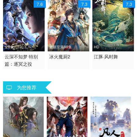
7.6
7.3
7.3
全6集
更新至第98集
HD
2026 / 中国大陆 / 汉语
云深不知梦 特别
2022 / 中国大陆 / 汉语
冰火魔厨2
2024 / 中国大陆 / 国语
江豚·风时舞
篇：逐冥之役
普通话
普通话
动画 奇幻
动作 动画 奇幻 国产动
国产动漫
漫
为您推荐