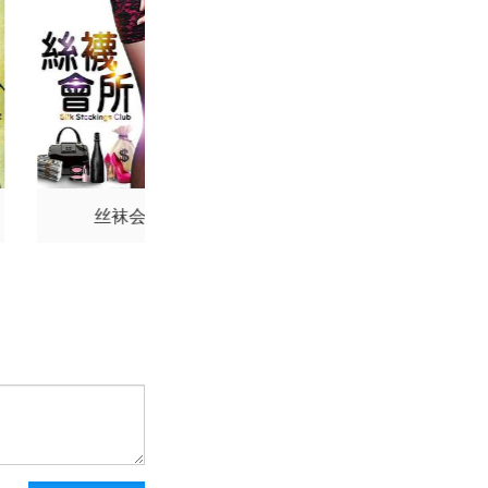
ia Naipaul
Jonathan
s Aponte-Velazquez
利亚·哈里斯
丝袜会所
人间中毒