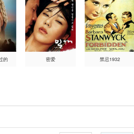
orz Pluciennik
Julia Swie
son
M
ch
Bartlomiej Palubicki
Shore
维多
过的
密爱
禁忌1932