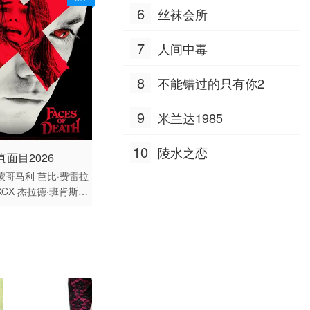
6
丝袜会所
7
人间中毒
8
不能错过的只有你2
9
米兰达1985
10
陵水之恋
 / 美国 / 英语
真面目2026
蒙哥马利
芭比·费雷拉
CX
杰拉德·班肯斯
·福勒
乔西·托塔
布
韦伯
J·D·埃弗摩尔
亚
利戴
萨拉·沃伊特
Kyl
dby
Nathaniel Wools
andon Sutton
塔达
Anne Brown Peterse
·波雷戈
Paris Peter