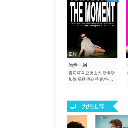
正片
2026 / 美国 / 英语
绚烂一刻
剧情
查莉XCX
亚历山大·斯卡斯
加德
瑞秋·塞诺特
凯特·贝
兰特
罗姗娜·阿奎特
詹米·
德米特鲁
凯莉·詹娜
阿丽尔
·朵巴丝勒
迈克尔·沃克耶
海利·盖茨
艾萨克·鲍威尔
为您推荐
里什·沙阿
特鲁·马伦
莎拉·
贝克·马瑟
瑞安娜·杜斯
Ric
hard Perez
埃什·阿拉迪
K