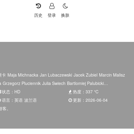
历史
登录
换肤
斯卡
Maja Michnacka
Jan Lubaczewski
Jacek Zubiel
Marcin Malisz
a
Grzegorz Pluciennik
Julia Swiech
Bartlomiej Palubicki
状态：
HD
热度：
337
℃
语言：
英语
波兰语
更新：
2026-06-04
游客。