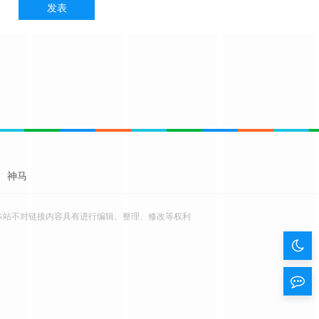
神马
本站不对链接内容具有进行编辑、整理、修改等权利
暗
色
留
模
言