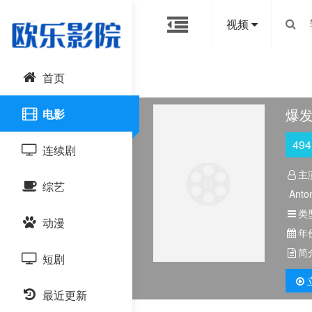
视频
首页
爆发
电影
494
连续剧
主
综艺
国产剧
Anto
Juli
类
动漫
港台剧
大陆综艺
年
简
短剧
日韩剧
日韩综艺
国产动漫
最近更新
欧美剧
港台综艺
日韩动漫