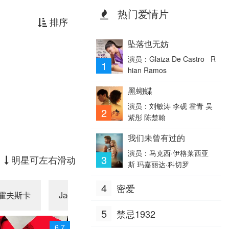
热门爱情片
排序
坠落也无妨
演员：Glaiza De Castro R
1
hian Ramos
黑蝴蝶
演员：刘敏涛 李砚 霍青 吴
2
紫彤 陈楚翰
我们未曾有过的
演员：马克西·伊格莱西亚
3
明星可左右滑动
斯 玛嘉丽达·科切罗
4
密爱
布霍夫斯卡
Jacek Zubiel
Marcin Malisz
Anto
5
禁忌1932
6.7