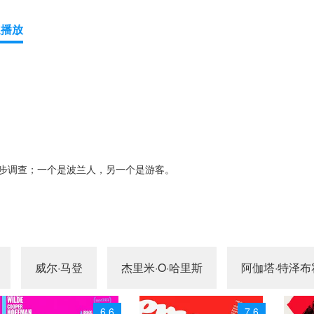
速播放
步调查；一个是波兰人，另一个是游客。
威尔·马登
杰里米·O·哈里斯
阿伽塔·特泽
6.6
7.6