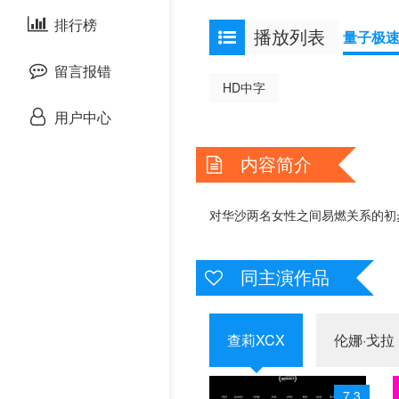
泰国剧
排行榜
欧美综艺
欧美动漫
播放列表
量子极
留言报错
HD中字
用户中心
内容简介
对华沙两名女性之间易燃关系的初
同主演作品
查莉XCX
伦娜·戈拉
7.3