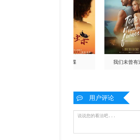
eanan Cantrell
James Ba
yes
Mel Ottenberg
落也无妨
黑蝴蝶
我们未曾有
用户评论