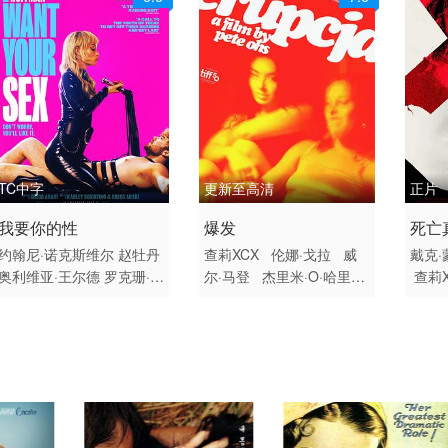
TC中字
更新至高清
正片
2026 / 美国 / 英语
2025 / 美国 / 波兰 / 英语 /
2026
我要你的性
爆发
死亡
剧情 喜剧 惊悚
波兰语
恐怖
约翰尼·诺克斯维尔
赵牡丹
查莉XCX
伦娜·戈拉
威
戴克·
奥利维亚·王尔德
罗克珊·梅
尔·马登
杰里米·O·哈里斯
查莉X
恐怖
斯基达
梅森·古丁
戴维德·
阿伽塔·特泽布霍夫斯卡
杰梅因
迪格斯
库珀·霍夫曼
切斯·
Maja Michnacka
Jan Lub
里顿·
隋·万德斯
乔治·托德·麦克
aczewski
Jacek Zubiel
伦·霍
拉克伦
查莉XCX
Miki·Mur
Marcin Malisz
Anton Kol
e Nor
ad
Coda·Li·Marcus
Kent·
basko
Aleksander Lipski-
ey
Br
Navarrette
Christy·Lewis
Reinstein
Jakub Galecki
赛·杨
Mirra Prudowska
Grzeg
n
贝茜