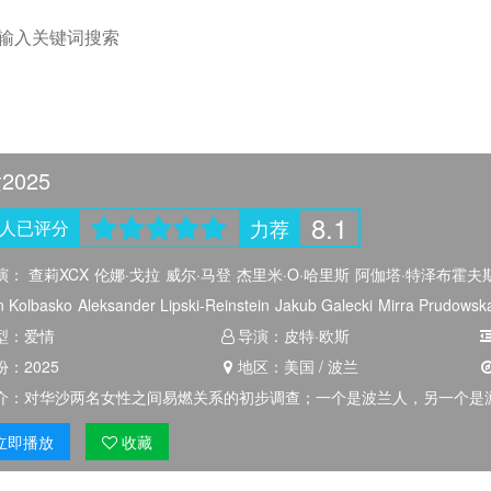
2025
8.1
力荐
人
已评分
演：
查莉XCX
伦娜·戈拉
威尔·马登
杰里米·O·哈里斯
阿伽塔·特泽布霍夫
n Kolbasko
Aleksander Lipski-Reinstein
Jakub Galecki
Mirra Prudowsk
an Sanchez
型：
爱情
导演：
皮特·欧斯
份：
2025
地区：
美国 / 波兰
介：
对华沙两名女性之间易燃关系的初步调查；一个是波兰人，另一个是
立即
播放
收藏